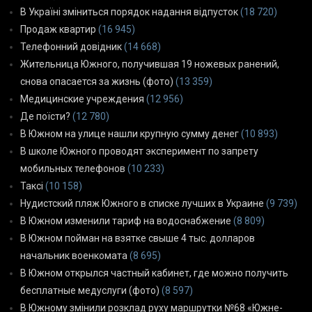
В Україні зміниться порядок надання відпусток
(18 720)
Продаж квартир
(16 945)
Телефонний довідник
(14 668)
Жительница Южного, получившая 19 ножевых ранений,
снова опасается за жизнь (фото)
(13 359)
Медицинские учреждения
(12 956)
Де поїсти?
(12 780)
В Южном на улице нашли крупную сумму денег
(10 893)
В школе Южного проводят эксперимент по запрету
мобильных телефонов
(10 233)
Таксі
(10 158)
Нудистский пляж Южного в списке лучших в Украине
(9 739)
В Южном изменили тариф на водоснабжение
(8 809)
В Южном пойман на взятке свыше 4 тыс. долларов
начальник военкомата
(8 695)
В Южном открылся частный кабинет, где можно получить
бесплатные медуслуги (фото)
(8 597)
В Южному змінили розклад руху маршрутки №68 «Южне-