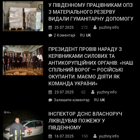
завойовує
У ПІВДЕННОМУ ПРАЦІВНИКАМ ОПЗ
симпатії
З МАТЕРІАЛЬНОГО РЕЗЕРВУ
виборців
ВИДАЛИ ГУМАНІТАРНУ ДОПОМОГУ
Трампа
272
25.07.2025
yuzhny.info
–
до
2 Коментарі
RU
UK
The
У
Wall
Південному
ПРЕЗИДЕНТ ПРОВІВ НАРАДУ З
Street
працівникам
КЕРІВНИКАМИ СИЛОВИХ ТА
Journal.
ОПЗ
АНТИКОРУПЦІЙНИХ ОРГАНІВ: «НАШ
з
СПІЛЬНИЙ ВОРОГ — РОСІЙСЬКІ
матеріального
ОКУПАНТИ. МАЄМО ДІЯТИ ЯК
резерву
КОМАНДА УКРАЇНИ»
видали
62
23.07.2025
yuzhny.info
гуманітарну
on
Залишити коментар
RU
UK
допомогу
Президент
провів
ІНСПЕКТОР ДСНС ВЛАСНОРУЧ
нараду
ЛІКВІДУВАВ ПОЖЕЖУ У
з
ПІВДЕННОМУ
керівниками
150
16.07.2025
yuzhny.info
силових