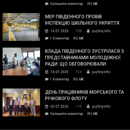
on
Залишити коментар
RU
UK
та
Інспектор
антикорупційних
ДСНС
МЕР ПІВДЕННОГО ПРОВІВ
органів:
власноруч
ІНСПЕКЦІЮ ШКІЛЬНОГО УКРИТТЯ
«Наш
ліквідував
спільний
138
16.07.2025
yuzhny.info
пожежу
ворог
до
1 Коментар
RU
UK
у
—
Мер
Південному
російські
Південного
ВЛАДА ПІВДЕННОГО ЗУСТРІЛАСЯ З
окупанти.
провів
ПРЕДСТАВНИКАМИ МОЛОДІЖНОЇ
Маємо
інспекцію
РАДИ: ЩО ОБГОВОРЮВАЛИ
діяти
шкільного
134
16.07.2025
yuzhny.info
як
укриття
команда
до
1 Коментар
RU
UK
України»
Влада
Південного
ДЕНЬ ПРАЦІВНИКІВ МОРСЬКОГО ТА
зустрілася
РІЧКОВОГО ФЛОТУ
з
119
02.07.2025
yuzhny.info
представниками
on
Залишити коментар
RU
UK
молодіжної
День
ради:
працівників
що