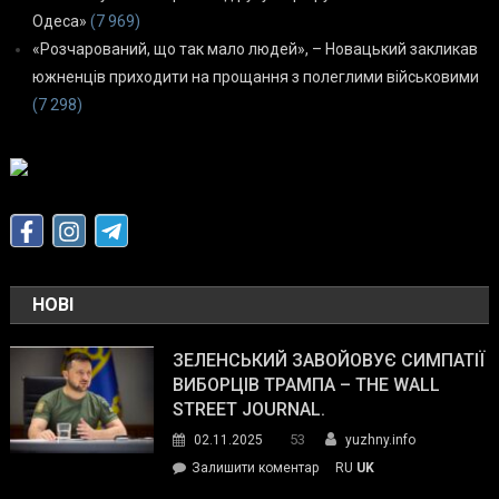
Одеса»
(7 969)
«Розчарований, що так мало людей», – Новацький закликав
южненців приходити на прощання з полеглими військовими
(7 298)
НОВІ
ЗЕЛЕНСЬКИЙ ЗАВОЙОВУЄ СИМПАТІЇ
ВИБОРЦІВ ТРАМПА – THE WALL
STREET JOURNAL.
53
02.11.2025
yuzhny.info
on
Залишити коментар
RU
UK
Зеленський