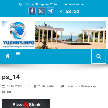
Субота, 08 Серпня, 2026
Реклама на сайті
4
:
53
:
33
YUZHNY.INFO
информационный портал города Южный
ps_14
On
11.02.2021
0
Yuzhny.info
Залишити Коментар
Ps_14
RU
UK