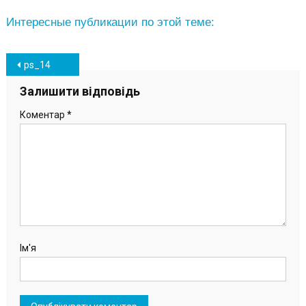
Интересные публикации по этой теме:
Навігація
ps_14
записів
Залишити відповідь
Коментар
*
Ім'я