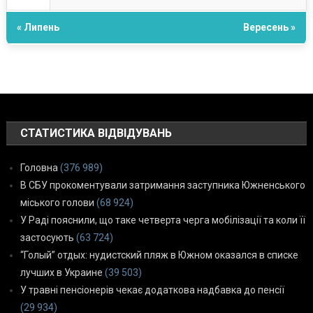
« Липень
Вересень »
СТАТИСТИКА ВІДВІДУВАНЬ
Головна
(376 989)
В СБУ прокоментували затримання заступника Южненського
міського голови
(68 924)
У Раді пояснили, що таке четверта черга мобілізації та коли її
застосують
(63 724)
“Голый” отдых: нудистский пляж в Южном оказался в списке
лучших в Украине
(39 503)
У травні пенсіонерів чекає додаткова надбавка до пенсії
(29 934)