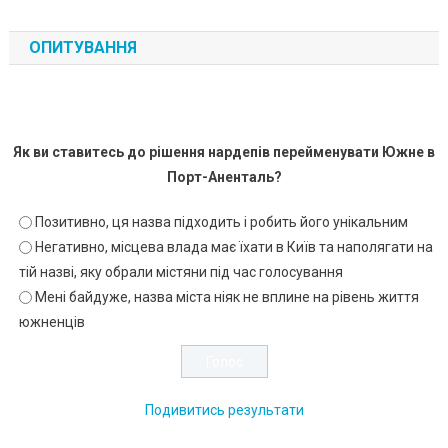
ОПИТУВАННЯ
Як ви ставитесь до рішення нардепів перейменувати Южне в
Порт-Аненталь?
Позитивно, ця назва підходить і робить його унікальним
Негативно, місцева влада має їхати в Київ та наполягати на
тій назві, яку обрали містяни під час голосування
Мені байдуже, назва міста ніяк не вплине на рівень життя
южненців
Подивитись результати