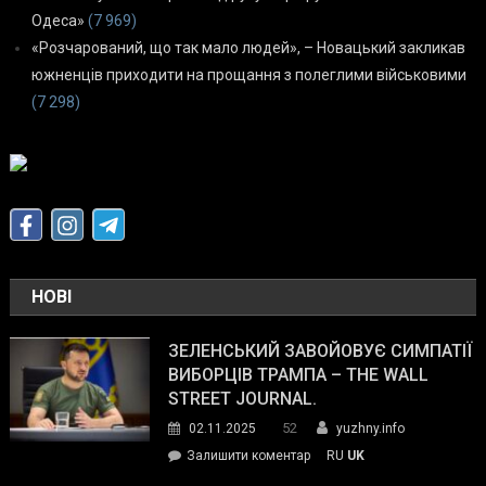
Одеса»
(7 969)
«Розчарований, що так мало людей», – Новацький закликав
южненців приходити на прощання з полеглими військовими
(7 298)
НОВІ
ЗЕЛЕНСЬКИЙ ЗАВОЙОВУЄ СИМПАТІЇ
ВИБОРЦІВ ТРАМПА – THE WALL
STREET JOURNAL.
52
02.11.2025
yuzhny.info
on
Залишити коментар
RU
UK
Зеленський