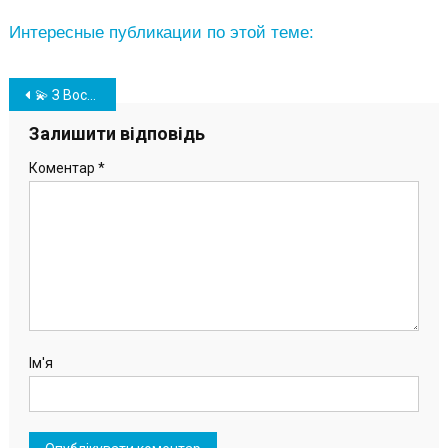
Интересные публикации по этой теме:
Навігація
💫 З Воскресінням Христовим щиро Вас вітаємо! Великдень 2024
записів
Залишити відповідь
Коментар
*
Ім'я