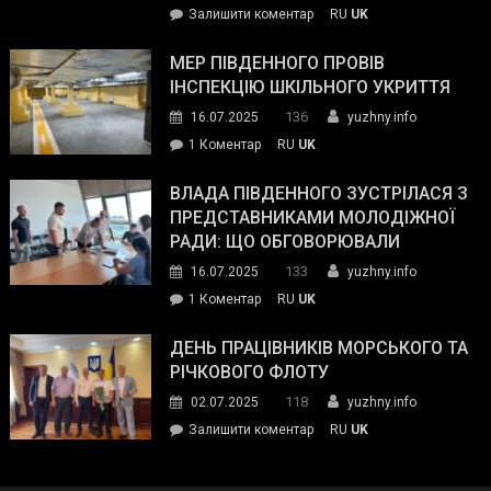
on
Залишити коментар
RU
UK
та
Інспектор
антикорупційних
ДСНС
МЕР ПІВДЕННОГО ПРОВІВ
органів:
власноруч
ІНСПЕКЦІЮ ШКІЛЬНОГО УКРИТТЯ
«Наш
ліквідував
спільний
136
16.07.2025
yuzhny.info
пожежу
ворог
до
1 Коментар
RU
UK
у
—
Мер
Південному
російські
Південного
ВЛАДА ПІВДЕННОГО ЗУСТРІЛАСЯ З
окупанти.
провів
ПРЕДСТАВНИКАМИ МОЛОДІЖНОЇ
Маємо
інспекцію
РАДИ: ЩО ОБГОВОРЮВАЛИ
діяти
шкільного
133
16.07.2025
yuzhny.info
як
укриття
команда
до
1 Коментар
RU
UK
України»
Влада
Південного
ДЕНЬ ПРАЦІВНИКІВ МОРСЬКОГО ТА
зустрілася
РІЧКОВОГО ФЛОТУ
з
118
02.07.2025
yuzhny.info
представниками
on
Залишити коментар
RU
UK
молодіжної
День
ради:
працівників
що