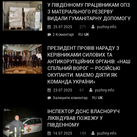
завойовує
У ПІВДЕННОМУ ПРАЦІВНИКАМ ОПЗ
симпатії
З МАТЕРІАЛЬНОГО РЕЗЕРВУ
виборців
ВИДАЛИ ГУМАНІТАРНУ ДОПОМОГУ
Трампа
271
25.07.2025
yuzhny.info
–
до
2 Коментарі
RU
UK
The
У
Wall
Південному
ПРЕЗИДЕНТ ПРОВІВ НАРАДУ З
Street
працівникам
КЕРІВНИКАМИ СИЛОВИХ ТА
Journal.
ОПЗ
АНТИКОРУПЦІЙНИХ ОРГАНІВ: «НАШ
з
СПІЛЬНИЙ ВОРОГ — РОСІЙСЬКІ
матеріального
ОКУПАНТИ. МАЄМО ДІЯТИ ЯК
резерву
КОМАНДА УКРАЇНИ»
видали
61
23.07.2025
yuzhny.info
гуманітарну
on
Залишити коментар
RU
UK
допомогу
Президент
провів
ІНСПЕКТОР ДСНС ВЛАСНОРУЧ
нараду
ЛІКВІДУВАВ ПОЖЕЖУ У
з
ПІВДЕННОМУ
керівниками
149
16.07.2025
yuzhny.info
силових