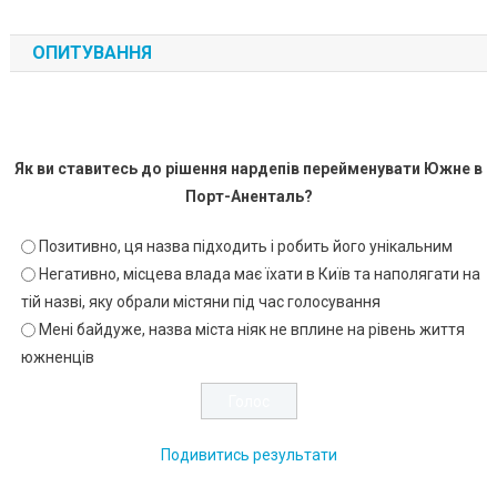
ОПИТУВАННЯ
Як ви ставитесь до рішення нардепів перейменувати Южне в
Порт-Аненталь?
Позитивно, ця назва підходить і робить його унікальним
Негативно, місцева влада має їхати в Київ та наполягати на
тій назві, яку обрали містяни під час голосування
Мені байдуже, назва міста ніяк не вплине на рівень життя
южненців
Подивитись результати