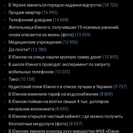
В Україні зміниться порядок надання відпусток
(18 720)
Продаж квартир
(16 945)
Телефонний довідник
(14 668)
Жительница Южного, получившая 19 ножевых ранений,
снова опасается за жизнь (фото)
(13 359)
Медицинские учреждения
(12 956)
Де поїсти?
(12 780)
В Южном на улице нашли крупную сумму денег
(10 893)
В школе Южного проводят эксперимент по запрету
мобильных телефонов
(10 233)
Таксі
(10 158)
Нудистский пляж Южного в списке лучших в Украине
(9 737)
В Южном изменили тариф на водоснабжение
(8 809)
В Южном пойман на взятке свыше 4 тыс. долларов
начальник военкомата
(8 695)
В Южном открылся частный кабинет, где можно получить
бесплатные медуслуги (фото)
(8 597)
В Южному змінили розклад руху маршрутки №68 «Южне-