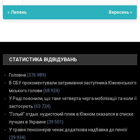
« Липень
Вересень »
СТАТИСТИКА ВІДВІДУВАНЬ
Головна
(376 989)
В СБУ прокоментували затримання заступника Южненського
міського голови
(68 924)
У Раді пояснили, що таке четверта черга мобілізації та коли її
застосують
(63 724)
“Голый” отдых: нудистский пляж в Южном оказался в списке
лучших в Украине
(39 501)
У травні пенсіонерів чекає додаткова надбавка до пенсії
(29 934)