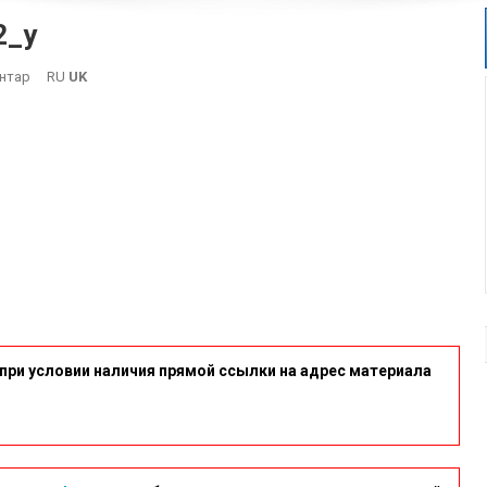
2_y
On
нтар
RU
UK
Photo_5244601045391377002_y
при условии наличия прямой ссылки на адрес материала