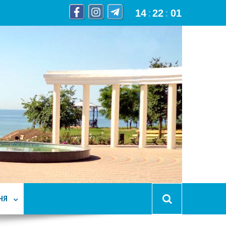
14
:
22
:
02
НЯ