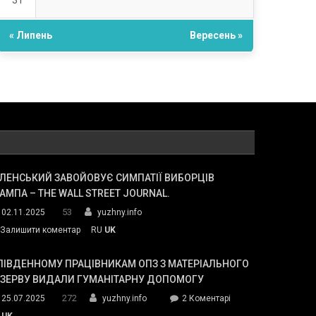
31
« Липень
Вересень »
ЛЕНСЬКИЙ ЗАВОЙОВУЄ СИМПАТІЇ ВИБОРЦІВ
АМПА – THE WALL STREET JOURNAL.
53
02.11.2025
yuzhny.info
on
Залишити коментар
RU
UK
Зеленський
завойовує
ПІВДЕННОМУ ПРАЦІВНИКАМ ОПЗ З МАТЕРІАЛЬНОГО
симпатії
ЕЗЕРВУ ВИДАЛИ ГУМАНІТАРНУ ДОПОМОГУ
виборців
272
до
25.07.2025
yuzhny.info
2 Коментарі
Трампа
У