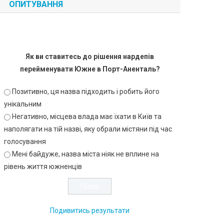
ОПИТУВАННЯ
Як ви ставитесь до рішення нардепів
перейменувати Южне в Порт-Аненталь?
Позитивно, ця назва підходить і робить його
унікальним
Негативно, місцева влада має їхати в Київ та
наполягати на тій назві, яку обрали містяни під час
голосування
Мені байдуже, назва міста ніяк не вплине на
рівень життя южненців
Подивитись результати