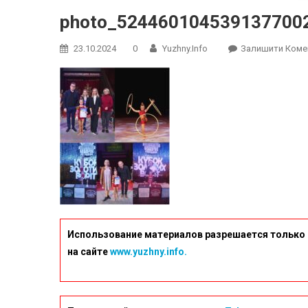
photo_524460104539137700
23.10.2024
0
Yuzhny.info
Залишити Коме
Использование материалов разрешается только 
на сайте
www.yuzhny.info.