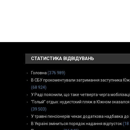
СТАТИСТИКА ВІДВІДУВАНЬ
Головна
(376 989)
В СБУ прокоментували затримання заступника Южн
(68 924)
У Раді пояснили, що таке четверта черга мобілізаці
“Голый” отдых: нудистский пляж в Южном оказался
(39 503)
У травні пенсіонерів чекає додаткова надбавка до 
В Україні зміниться порядок надання відпусток
(18