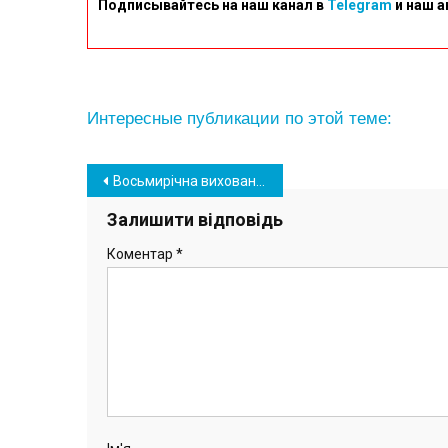
Подписывайтесь на наш канал в
Telegram
и наш а
Интересные публикации по этой теме:
Навігація
Восьмирічна вихованка циркової студії “Каскад” МПК “Дружба” Софія Орлик здобула Гран-прі Всеукраїнському фестивалі-конкурсі “Кубок золотих воріт”.
записів
Залишити відповідь
Коментар
*