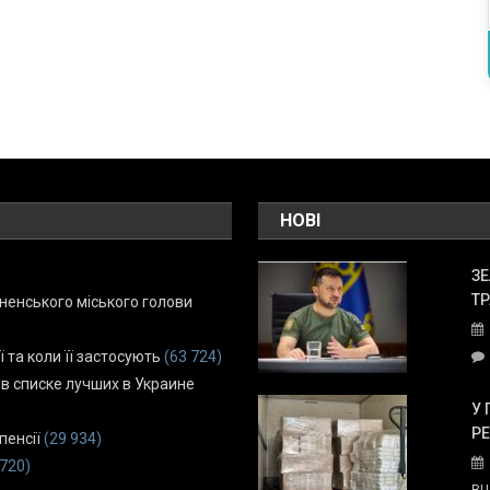
НОВІ
ЗЕ
ТР
енського міського голови
ї та коли її застосують
(63 724)
 в списке лучших в Украине
У 
Р
пенсії
(29 934)
 720)