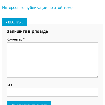
Интересные публикации по этой теме:
Навігація
ВЕСЛУВАЛЬНИКИ ФСК «ХІМІК» АТ «ОПЗ» ЗДОБУЛИ 15 МЕДАЛЕЙ НА ЧЕМПІОНАТІ УКРАЇНИ
записів
Залишити відповідь
Коментар
*
Ім'я