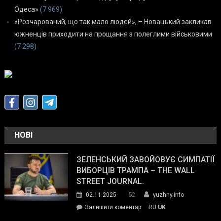
Одеса»
(7 969)
«Розчарований, що так мало людей», – Новацький закликав
южненців приходити на прощання з полеглими військовими
(7 298)
НОВІ
ЗЕЛЕНСЬКИЙ ЗАВОЙОВУЄ СИМПАТІЇ
ВИБОРЦІВ ТРАМПА – THE WALL
STREET JOURNAL.
52
02.11.2025
yuzhny.info
on
Залишити коментар
RU
UK
Зеленський