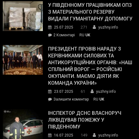
завойовує
У ПІВДЕННОМУ ПРАЦІВНИКАМ ОПЗ
симпатії
З МАТЕРІАЛЬНОГО РЕЗЕРВУ
виборців
ВИДАЛИ ГУМАНІТАРНУ ДОПОМОГУ
Трампа
271
25.07.2025
yuzhny.info
–
до
2 Коментарі
RU
UK
The
У
Wall
Південному
ПРЕЗИДЕНТ ПРОВІВ НАРАДУ З
Street
працівникам
КЕРІВНИКАМИ СИЛОВИХ ТА
Journal.
ОПЗ
АНТИКОРУПЦІЙНИХ ОРГАНІВ: «НАШ
з
СПІЛЬНИЙ ВОРОГ — РОСІЙСЬКІ
матеріального
ОКУПАНТИ. МАЄМО ДІЯТИ ЯК
резерву
КОМАНДА УКРАЇНИ»
видали
61
23.07.2025
yuzhny.info
гуманітарну
on
Залишити коментар
RU
UK
допомогу
Президент
провів
ІНСПЕКТОР ДСНС ВЛАСНОРУЧ
нараду
ЛІКВІДУВАВ ПОЖЕЖУ У
з
ПІВДЕННОМУ
керівниками
149
16.07.2025
yuzhny.info
силових