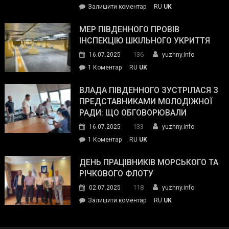
on
Залишити коментар
RU
UK
та
Інспектор
антикорупційних
ДСНС
МЕР ПІВДЕННОГО ПРОВІВ
органів:
власноруч
ІНСПЕКЦІЮ ШКІЛЬНОГО УКРИТТЯ
«Наш
ліквідував
спільний
136
16.07.2025
yuzhny.info
пожежу
ворог
до
1 Коментар
RU
UK
у
—
Мер
Південному
російські
Південного
ВЛАДА ПІВДЕННОГО ЗУСТРІЛАСЯ З
окупанти.
провів
ПРЕДСТАВНИКАМИ МОЛОДІЖНОЇ
Маємо
інспекцію
РАДИ: ЩО ОБГОВОРЮВАЛИ
діяти
шкільного
133
16.07.2025
yuzhny.info
як
укриття
команда
до
1 Коментар
RU
UK
України»
Влада
Південного
ДЕНЬ ПРАЦІВНИКІВ МОРСЬКОГО ТА
зустрілася
РІЧКОВОГО ФЛОТУ
з
118
02.07.2025
yuzhny.info
представниками
on
Залишити коментар
RU
UK
молодіжної
День
ради:
працівників
що