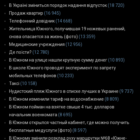
В Україні зміниться порядок надання відпусток
(18 720)
Продаж квартир
(16 945)
Телефонний довідник
(14 668)
Жительница Южного, получившая 19 ножевых ранений,
снова опасается за жизнь (фото)
(13 359)
Медицинские учреждения
(12 956)
Де поїсти?
(12 780)
В Южном на улице нашли крупную сумму денег
(10 893)
В школе Южного проводят эксперимент по запрету
мобильных телефонов
(10 233)
Таксі
(10 158)
Нудистский пляж Южного в списке лучших в Украине
(9 737)
В Южном изменили тариф на водоснабжение
(8 809)
В Южном пойман на взятке свыше 4 тыс. долларов
начальник военкомата
(8 695)
В Южном открылся частный кабинет, где можно получить
бесплатные медуслуги (фото)
(8 597)
В Южному змінили розклад руху маршрутки №68 «Южне-