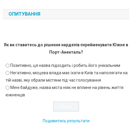
ОПИТУВАННЯ
Як ви ставитесь до рішення нардепів перейменувати Южне в
Порт-Аненталь?
Позитивно, ця назва підходить і робить його унікальним
Негативно, місцева влада має їхати в Київ та наполягати на
тій назві, яку обрали містяни під час голосування
Мені байдуже, назва міста ніяк не вплине на рівень життя
южненців
Подивитись результати