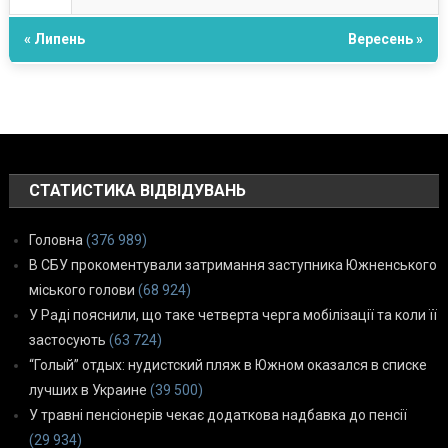
« Липень
Вересень »
СТАТИСТИКА ВІДВІДУВАНЬ
Головна
(376 989)
В СБУ прокоментували затримання заступника Южненського
міського голови
(68 924)
У Раді пояснили, що таке четверта черга мобілізації та коли її
застосують
(63 724)
“Голый” отдых: нудистский пляж в Южном оказался в списке
лучших в Украине
(39 500)
У травні пенсіонерів чекає додаткова надбавка до пенсії
(29 934)