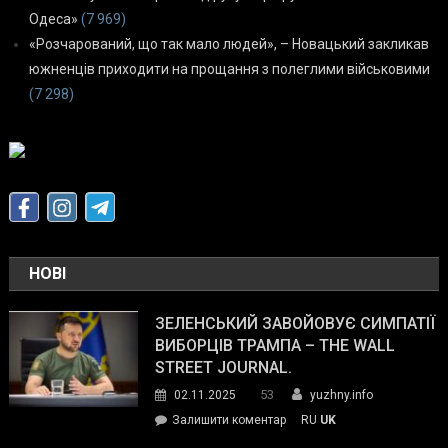
Одеса»
(7 969)
«Розчарований, що так мало людей», – Новацький закликав
южненців приходити на прощання з полеглими військовими
(7 298)
НОВІ
ЗЕЛЕНСЬКИЙ ЗАВОЙОВУЄ СИМПАТІЇ
ВИБОРЦІВ ТРАМПА – THE WALL
STREET JOURNAL.
53
02.11.2025
yuzhny.info
on
Залишити коментар
RU
UK
Зеленський