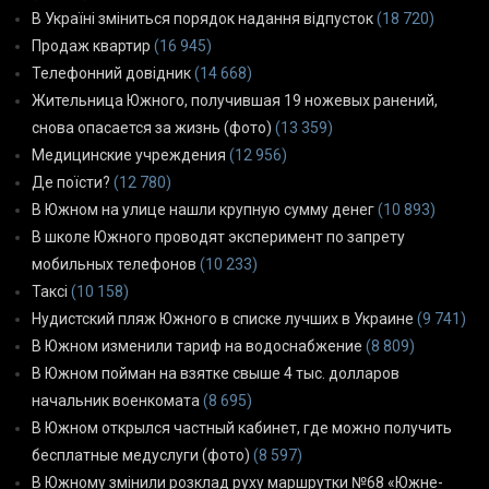
В Україні зміниться порядок надання відпусток
(18 720)
Продаж квартир
(16 945)
Телефонний довідник
(14 668)
Жительница Южного, получившая 19 ножевых ранений,
снова опасается за жизнь (фото)
(13 359)
Медицинские учреждения
(12 956)
Де поїсти?
(12 780)
В Южном на улице нашли крупную сумму денег
(10 893)
В школе Южного проводят эксперимент по запрету
мобильных телефонов
(10 233)
Таксі
(10 158)
Нудистский пляж Южного в списке лучших в Украине
(9 741)
В Южном изменили тариф на водоснабжение
(8 809)
В Южном пойман на взятке свыше 4 тыс. долларов
начальник военкомата
(8 695)
В Южном открылся частный кабинет, где можно получить
бесплатные медуслуги (фото)
(8 597)
В Южному змінили розклад руху маршрутки №68 «Южне-