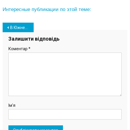
Интересные публикации по этой теме:
Навігація
В Южненській громаді відзначили День захисників та захисниць
записів
Залишити відповідь
Коментар
*
Ім'я