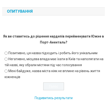
ОПИТУВАННЯ
Як ви ставитесь до рішення нардепів перейменувати Южне в
Порт-Аненталь?
Позитивно, ця назва підходить і робить його унікальним
Негативно, місцева влада має їхати в Київ та наполягати на
тій назві, яку обрали містяни під час голосування
Мені байдуже, назва міста ніяк не вплине на рівень життя
южненців
Подивитись результати