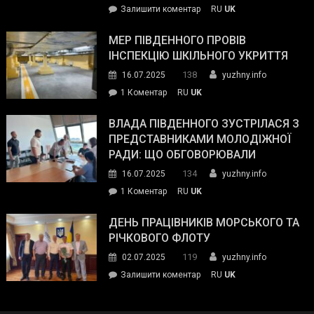
on
Залишити коментар
RU
UK
та
Інспектор
антикорупційних
ДСНС
МЕР ПІВДЕННОГО ПРОВІВ
органів:
власноруч
ІНСПЕКЦІЮ ШКІЛЬНОГО УКРИТТЯ
«Наш
ліквідував
спільний
138
16.07.2025
yuzhny.info
пожежу
ворог
до
1 Коментар
RU
UK
у
—
Мер
Південному
російські
Південного
ВЛАДА ПІВДЕННОГО ЗУСТРІЛАСЯ З
окупанти.
провів
ПРЕДСТАВНИКАМИ МОЛОДІЖНОЇ
Маємо
інспекцію
РАДИ: ЩО ОБГОВОРЮВАЛИ
діяти
шкільного
134
16.07.2025
yuzhny.info
як
укриття
команда
до
1 Коментар
RU
UK
України»
Влада
Південного
ДЕНЬ ПРАЦІВНИКІВ МОРСЬКОГО ТА
зустрілася
РІЧКОВОГО ФЛОТУ
з
119
02.07.2025
yuzhny.info
представниками
on
Залишити коментар
RU
UK
молодіжної
День
ради:
працівників
що