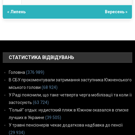
« Липень
Вересень »
СТАТИСТИКА ВІДВІДУВАНЬ
Головна
(376 989)
В СБУ прокоментували затримання заступника Южненського
міського голови
(68 924)
У Раді пояснили, що таке четверта черга мобілізації та коли її
застосують
(63 724)
“Голый” отдых: нудистский пляж в Южном оказался в списке
лучших в Украине
(39 505)
У травні пенсіонерів чекає додаткова надбавка до пенсії
(29 934)