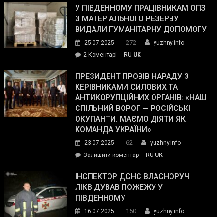
завойовує
У ПІВДЕННОМУ ПРАЦІВНИКАМ ОПЗ
симпатії
З МАТЕРІАЛЬНОГО РЕЗЕРВУ
виборців
ВИДАЛИ ГУМАНІТАРНУ ДОПОМОГУ
Трампа
272
25.07.2025
yuzhny.info
–
до
2 Коментарі
RU
UK
The
У
Wall
Південному
ПРЕЗИДЕНТ ПРОВІВ НАРАДУ З
Street
працівникам
КЕРІВНИКАМИ СИЛОВИХ ТА
Journal.
ОПЗ
АНТИКОРУПЦІЙНИХ ОРГАНІВ: «НАШ
з
СПІЛЬНИЙ ВОРОГ — РОСІЙСЬКІ
матеріального
ОКУПАНТИ. МАЄМО ДІЯТИ ЯК
резерву
КОМАНДА УКРАЇНИ»
видали
62
23.07.2025
yuzhny.info
гуманітарну
on
Залишити коментар
RU
UK
допомогу
Президент
провів
ІНСПЕКТОР ДСНС ВЛАСНОРУЧ
нараду
ЛІКВІДУВАВ ПОЖЕЖУ У
з
ПІВДЕННОМУ
керівниками
150
16.07.2025
yuzhny.info
силових