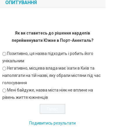
ОПИТУВАННЯ
Як ви ставитесь до рішення нардепів
перейменувати Южне в Порт-Аненталь?
Позитивно, ця назва підходить і робить його
унікальним
Негативно, місцева влада має їхати в Київ та
наполягати на тій назві, яку обрали містяни під час
голосування
Мені байдуже, назва міста ніяк не вплине на
рівень життя южненців
Подивитись результати