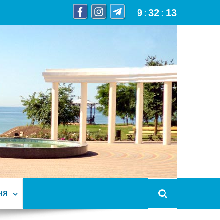
9
:
32
:
14
НЯ