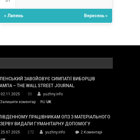
31
« Липень
Вересень »
ЛЕНСЬКИЙ ЗАВОЙОВУЄ СИМПАТІЇ ВИБОРЦІВ
АМПА – THE WALL STREET JOURNAL.
53
02.11.2025
yuzhny.info
on
Залишити коментар
RU
UK
Зеленський
завойовує
ПІВДЕННОМУ ПРАЦІВНИКАМ ОПЗ З МАТЕРІАЛЬНОГО
симпатії
ЕЗЕРВУ ВИДАЛИ ГУМАНІТАРНУ ДОПОМОГУ
виборців
272
до
25.07.2025
yuzhny.info
2 Коментарі
Трампа
У