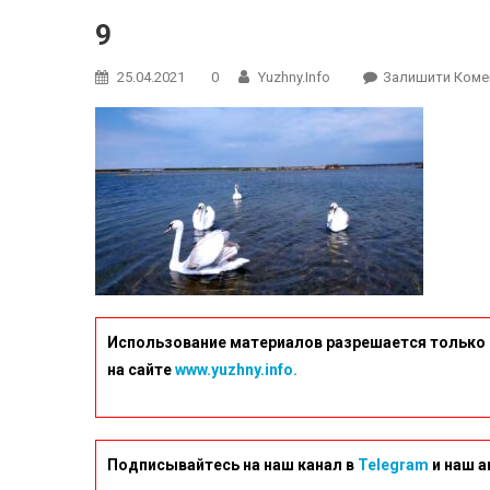
9
25.04.2021
0
Yuzhny.info
Залишити Коме
Использование материалов разрешается только 
на сайте
www.yuzhny.info.
Подписывайтесь на наш канал в
Telegram
и наш а