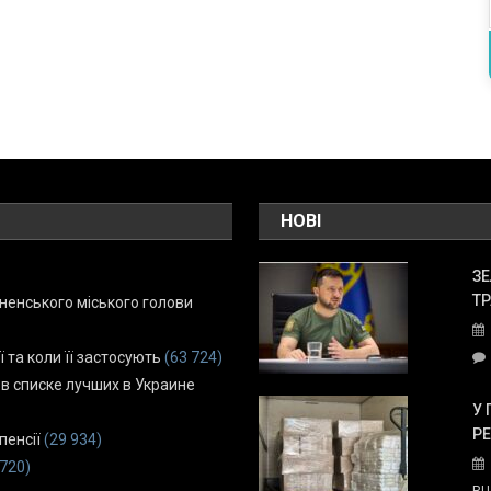
НОВІ
ЗЕ
ТР
енського міського голови
ї та коли її застосують
(63 724)
 в списке лучших в Украине
У 
Р
пенсії
(29 934)
 720)