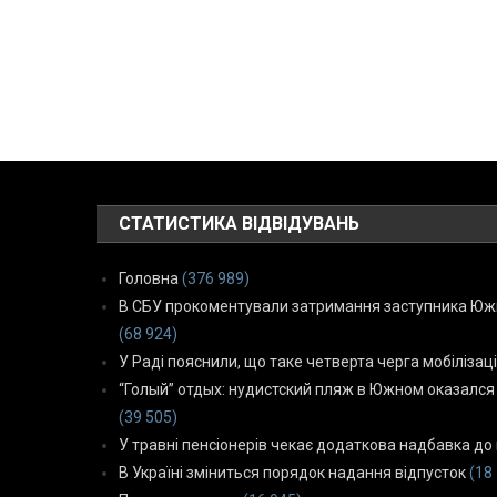
СТАТИСТИКА ВІДВІДУВАНЬ
Головна
(376 989)
В СБУ прокоментували затримання заступника Южн
(68 924)
У Раді пояснили, що таке четверта черга мобілізаці
“Голый” отдых: нудистский пляж в Южном оказался
(39 505)
У травні пенсіонерів чекає додаткова надбавка до 
В Україні зміниться порядок надання відпусток
(18