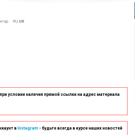
On
нтар
RU
UK
9
при условии наличия прямой ссылки на адрес материала
ккаунт в
Instagram
- будьте всегда в курсе наших новостей