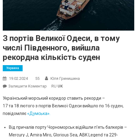
З портів Великої Одеси, в тому
числі Південного, вийшла
рекордна кількість суден
Украина
19.02.2024
55
Юля Гринишина
On
Залишити Коментар
RU
UK
З Портів
Український морський коридор ставить рекорди –
Великої
17 та 18 лютого з портів Великої Одеси вийшло по 16 суден,
Одеси,
повідомляє
«Думська».
В
Тому
Від причалів порту Чорноморськ відійшли п’ять балкерів –
Числі
Mercury J, Amira Miro, Glorious Sea, ABK Legend та 229-
Південного,