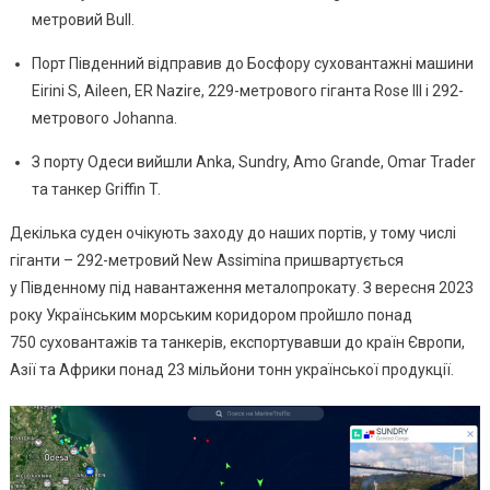
Вийшла
метровий Bull.
Рекордна
Порт Південний відправив до Босфору суховантажні машини
Кількість
Eirini S, Aileen, ER Nazire, 229-метрового гіганта Rose III і 292-
Суден
метрового Johanna.
З порту Одеси вийшли Anka, Sundry, Amo Grande, Omar Trader
та танкер Griffin T.
Декілька суден очікують заходу до наших портів, у тому числі
гіганти – 292-метровий New Assimina пришвартується
у Південному під навантаження металопрокату. З вересня 2023
року Українським морським коридором пройшло понад
750 суховантажів та танкерів, експортувавши до країн Європи,
Азії та Африки понад 23 мільйони тонн української продукції.