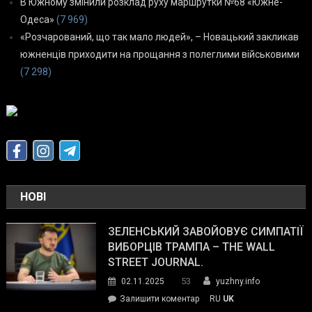
В Южному змінили розклад руху маршрутки №68 «Южне-
Одеса»
(7 969)
«Розчарований, що так мало людей», – Новацький закликав
южненців приходити на прощання з полеглими військовими
(7 298)
НОВІ
ЗЕЛЕНСЬКИЙ ЗАВОЙОВУЄ СИМПАТІЇ
ВИБОРЦІВ ТРАМПА – THE WALL
STREET JOURNAL.
53
02.11.2025
yuzhny.info
on
Залишити коментар
RU
UK