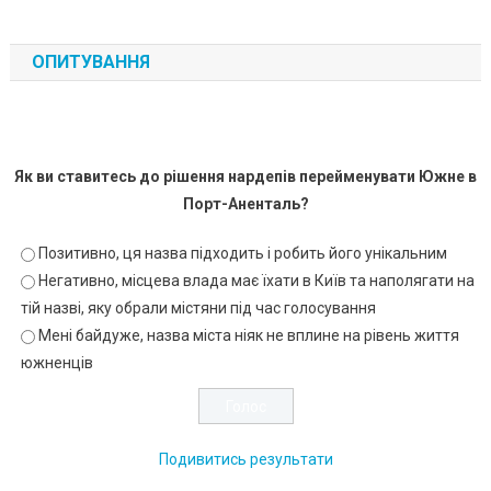
ОПИТУВАННЯ
Як ви ставитесь до рішення нардепів перейменувати Южне в
Порт-Аненталь?
Позитивно, ця назва підходить і робить його унікальним
Негативно, місцева влада має їхати в Київ та наполягати на
тій назві, яку обрали містяни під час голосування
Мені байдуже, назва міста ніяк не вплине на рівень життя
южненців
Подивитись результати