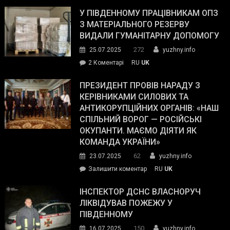
Зеленський
завойовує
У ПІВДЕННОМУ ПРАЦІВНИКАМ ОПЗ
симпатії
З МАТЕРІАЛЬНОГО РЕЗЕРВУ
виборців
ВИДАЛИ ГУМАНІТАРНУ ДОПОМОГУ
Трампа
272
25.07.2025
yuzhny.info
–
до
2 Коментарі
RU
UK
The
У
Wall
Південному
ПРЕЗИДЕНТ ПРОВІВ НАРАДУ З
Street
працівникам
КЕРІВНИКАМИ СИЛОВИХ ТА
Journal.
ОПЗ
АНТИКОРУПЦІЙНИХ ОРГАНІВ: «НАШ
з
СПІЛЬНИЙ ВОРОГ — РОСІЙСЬКІ
матеріального
ОКУПАНТИ. МАЄМО ДІЯТИ ЯК
резерву
КОМАНДА УКРАЇНИ»
видали
62
23.07.2025
yuzhny.info
гуманітарну
on
Залишити коментар
RU
UK
допомогу
Президент
провів
ІНСПЕКТОР ДСНС ВЛАСНОРУЧ
нараду
ЛІКВІДУВАВ ПОЖЕЖУ У
з
ПІВДЕННОМУ
керівниками
150
16.07.2025
yuzhny.info