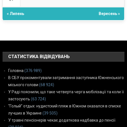
« Липень
Вересень »
СТАТИСТИКА ВІДВІДУВАНЬ
Головна
(376 989)
В СБУ прокоментували затримання заступника Южненського
міського голови
(68 924)
У Раді пояснили, що таке четверта черга мобілізації та коли її
застосують
(63 724)
“Голый” отдых: нудистский пляж в Южном оказался в списке
лучших в Украине
(39 505)
У травні пенсіонерів чекає додаткова надбавка до пенсії