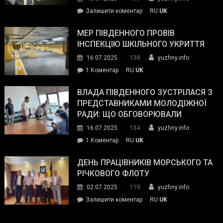
силових
on
Залишити коментар
RU
UK
та
Інспектор
антикорупційних
ДСНС
МЕР ПІВДЕННОГО ПРОВІВ
органів:
власноруч
ІНСПЕКЦІЮ ШКІЛЬНОГО УКРИТТЯ
«Наш
ліквідував
спільний
138
16.07.2025
yuzhny.info
пожежу
ворог
до
1 Коментар
RU
UK
у
—
Мер
Південному
російські
Південного
ВЛАДА ПІВДЕННОГО ЗУСТРІЛАСЯ З
окупанти.
провів
ПРЕДСТАВНИКАМИ МОЛОДІЖНОЇ
Маємо
інспекцію
РАДИ: ЩО ОБГОВОРЮВАЛИ
діяти
шкільного
134
16.07.2025
yuzhny.info
як
укриття
команда
до
1 Коментар
RU
UK
України»
Влада
Південного
ДЕНЬ ПРАЦІВНИКІВ МОРСЬКОГО ТА
зустрілася
РІЧКОВОГО ФЛОТУ
з
119
02.07.2025
yuzhny.info
представниками
on
Залишити коментар
RU
UK
молодіжної
День
ради:
працівників