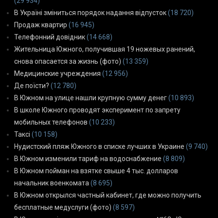
(29 934)
В Україні зміниться порядок надання відпусток
(18 720)
Продаж квартир
(16 945)
Телефонний довідник
(14 668)
Жительница Южного, получившая 19 ножевых ранений,
снова опасается за жизнь (фото)
(13 359)
Медицинские учреждения
(12 956)
Де поїсти?
(12 780)
В Южном на улице нашли крупную сумму денег
(10 893)
В школе Южного проводят эксперимент по запрету
мобильных телефонов
(10 233)
Таксі
(10 158)
Нудистский пляж Южного в списке лучших в Украине
(9 740)
В Южном изменили тариф на водоснабжение
(8 809)
В Южном пойман на взятке свыше 4 тыс. долларов
начальник военкомата
(8 695)
В Южном открылся частный кабинет, где можно получить
бесплатные медуслуги (фото)
(8 597)