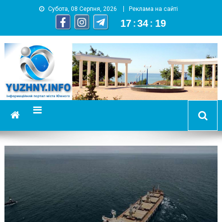
Субота, 08 Серпня, 2026
Реклама на сайті
17
:
34
:
19
YUZHNY.INFO
информационный портал города Южный