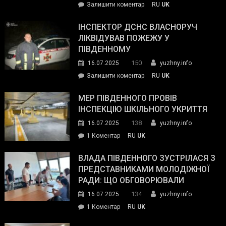
on
Залишити коментар
RU
UK
допомогу
Президент
провів
ІНСПЕКТОР ДСНС ВЛАСНОРУЧ
нараду
ЛІКВІДУВАВ ПОЖЕЖУ У
з
ПІВДЕННОМУ
керівниками
150
16.07.2025
yuzhny.info
силових
on
Залишити коментар
RU
UK
та
Інспектор
антикорупційних
ДСНС
МЕР ПІВДЕННОГО ПРОВІВ
органів:
власноруч
ІНСПЕКЦІЮ ШКІЛЬНОГО УКРИТТЯ
«Наш
ліквідував
спільний
138
16.07.2025
yuzhny.info
пожежу
ворог
до
1 Коментар
RU
UK
у
—
Мер
Південному
російські
Південного
ВЛАДА ПІВДЕННОГО ЗУСТРІЛАСЯ З
окупанти.
провів
ПРЕДСТАВНИКАМИ МОЛОДІЖНОЇ
Маємо
інспекцію
РАДИ: ЩО ОБГОВОРЮВАЛИ
діяти
шкільного
134
16.07.2025
yuzhny.info
як
укриття
команда
до
1 Коментар
RU
UK
України»
Влада