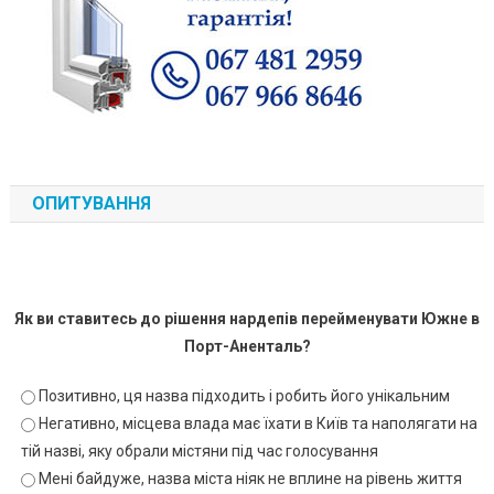
ОПИТУВАННЯ
Як ви ставитесь до рішення нардепів перейменувати Южне в
Порт-Аненталь?
Позитивно, ця назва підходить і робить його унікальним
Негативно, місцева влада має їхати в Київ та наполягати на
тій назві, яку обрали містяни під час голосування
Мені байдуже, назва міста ніяк не вплине на рівень життя