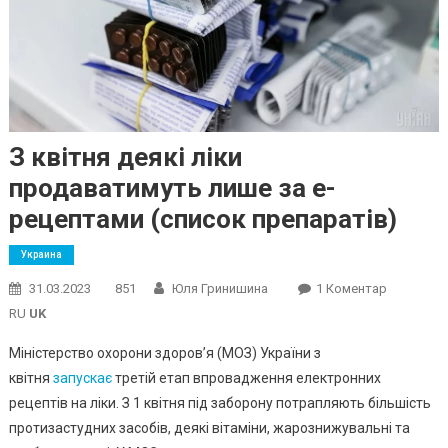
З квітня деякі ліки
продаватимуть лише за е-
рецептами (список препаратів)
Украина
До
31.03.2023
851
Юля Гринишина
1 Коментар
З
RU
UK
Квітня
Міністерство охорони здоров’я (МОЗ) України з
Деякі
квітня
запускає
третій етап впровадження електронних
Ліки
рецептів на ліки. З 1 квітня під заборону потрапляють більшість
Продават
Лише
протизастудних засобів, деякі вітаміни, жарознижувальні та