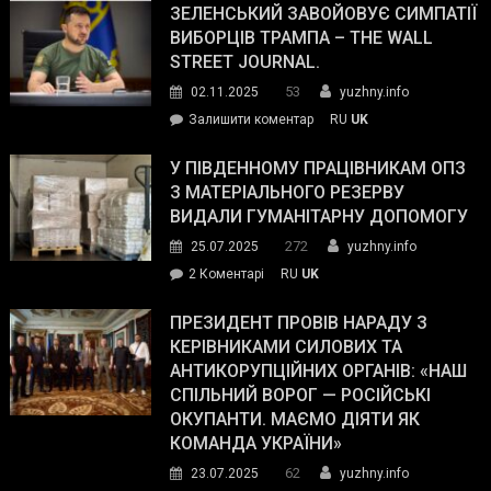
ЗЕЛЕНСЬКИЙ ЗАВОЙОВУЄ СИМПАТІЇ
ВИБОРЦІВ ТРАМПА – THE WALL
STREET JOURNAL.
53
02.11.2025
yuzhny.info
on
Залишити коментар
RU
UK
Зеленський
завойовує
У ПІВДЕННОМУ ПРАЦІВНИКАМ ОПЗ
симпатії
З МАТЕРІАЛЬНОГО РЕЗЕРВУ
виборців
ВИДАЛИ ГУМАНІТАРНУ ДОПОМОГУ
Трампа
272
25.07.2025
yuzhny.info
–
до
2 Коментарі
RU
UK
The
У
Wall
Південному
ПРЕЗИДЕНТ ПРОВІВ НАРАДУ З
Street
працівникам
КЕРІВНИКАМИ СИЛОВИХ ТА
Journal.
ОПЗ
АНТИКОРУПЦІЙНИХ ОРГАНІВ: «НАШ
з
СПІЛЬНИЙ ВОРОГ — РОСІЙСЬКІ
матеріального
ОКУПАНТИ. МАЄМО ДІЯТИ ЯК
резерву
КОМАНДА УКРАЇНИ»
видали
62
23.07.2025
yuzhny.info
гуманітарну