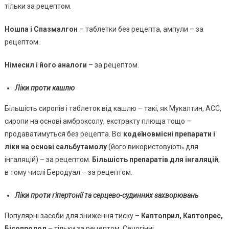
тільки за рецептом.
Ношпа і Спазмалгон
– таблетки без рецепта, ампули – за
рецептом.
Німесил і його аналоги
– за рецептом.
Ліки проти кашлю
Більшість сиропів і таблеток від кашлю – такі, як Мукалтин, ACC,
сиропи на основі амброксолу, екстракту плюща тощо –
продаватимуться без рецепта. Всі
кодеїновмісні препарати і
ліки на основі сальбутамолу
(його використовують для
інгаляцій) – за рецептом.
Більшість препаратів для інгаляцій
,
в тому числі Беродуал – за рецептом.
Ліки проти гіпертонії та серцево-судинних захворювань
Популярні засоби для зниження тиску –
Каптоприл, Каптопрес,
Бісопролол
– тільки за рецептом. Сечогінні