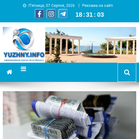
П’ятниця, 07 Серпня, 2026
Реклама на сайті
18
:
31
:
04
YUZHNY.INFO
информационный портал города Южный