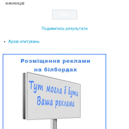
южненців
Подивитись результати
Архів опитувань