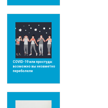
СOVID-19 или простуда:
возможно вы незаметно
переболели