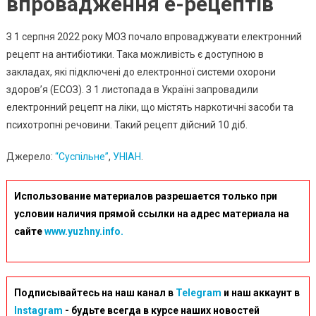
впровадження е-рецептів
З 1 серпня 2022 року МОЗ почало впроваджувати
електронний
рецепт на антибіотики. Така можливість є доступною в
закладах, які підключені до електронної системи охорони
здоровʼя (ЕСОЗ). З 1 листопада в Україні запровадили
електронний рецепт на
ліки, що містять наркотичні засоби та
психотропні речовини. Такий рецепт дійсний 10 діб.
Джерело:
“Суспільне”
,
УНІАН
.
Использование материалов разрешается только при
условии наличия прямой ссылки на адрес материала на
сайте
www.yuzhny.info.
Подписывайтесь на наш канал в
Telegram
и наш аккаунт в
Instagram
- будьте всегда в курсе наших новостей