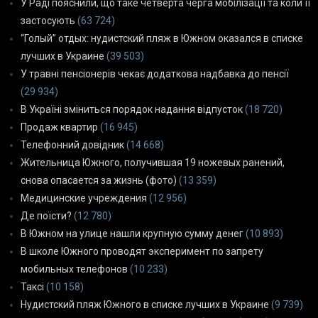
У Раді пояснили, що таке четверта черга мобілізації та коли її
застосують
(63 724)
“Голый” отдых: нудистский пляж в Южном оказался в списке
лучших в Украине
(39 503)
У травні пенсіонерів чекає додаткова надбавка до пенсії
(29 934)
В Україні зміниться порядок надання відпусток
(18 720)
Продаж квартир
(16 945)
Телефонний довідник
(14 668)
Жительница Южного, получившая 19 ножевых ранений,
снова опасается за жизнь (фото)
(13 359)
Медицинские учреждения
(12 956)
Де поїсти?
(12 780)
В Южном на улице нашли крупную сумму денег
(10 893)
В школе Южного проводят эксперимент по запрету
мобильных телефонов
(10 233)
Таксі
(10 158)
Нудистский пляж Южного в списке лучших в Украине
(9 739)