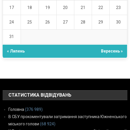
17
18
19
20
21
22
23
24
25
26
27
28
29
30
31
« Липень
Вересень »
СТАТИСТИКА ВІДВІДУВАНЬ
Головна
(376 989)
В СБУ прокоментували затримання заступника Южненського
міського голови
(68 924)