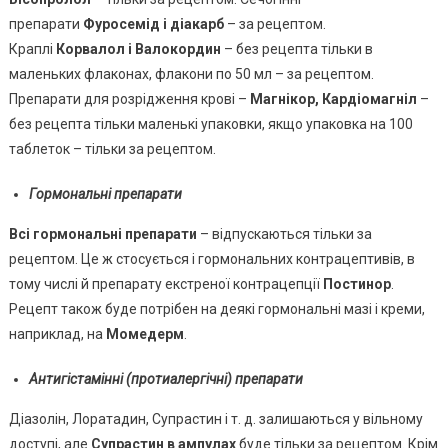
препарати
Фуросемід і діакарб
– за рецептом.
Краплі
Корвалол і Валокордин
– без рецепта тільки в
маленьких флаконах, флакони по 50 мл – за рецептом.
Препарати для розрідження крові –
Магнікор, Кардіомагніл
–
без рецепта тільки маленькі упаковки, якщо упаковка на 100
таблеток – тільки за рецептом.
Гормональні препарати
Всі гормональні препарати
– відпускаються тільки за
рецептом. Це ж стосується і гормональних контрацептивів, в
тому числі й препарату екстреної контрацепції
Постинор
.
Рецепт також буде потрібен на деякі гормональні мазі і креми,
наприклад, на
Момедерм
.
Антигістамінні (протиалергічні) препарати
Діазолін, Лоратадин, Супрастин і т. д. залишаються у вільному
доступі, але
Супрастин в ампулах
буде тільки за рецептом. Крім