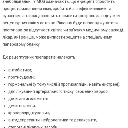
За
знеболювальні. У МОЗ зазначають, що е-рецепт спростить
Е-
процес призначення ліків, зробить його ефективнішим та
Рецептам
сучасним, а також дозволить посилити контроль за відпуском
(список
рецептурних ліків у аптеках. Рішення буде впроваджуватися
Препарат
поступово: за відсутності світла чи звʼязку у медичному закладі,
лікар, як і раніше, може виписати рецепт на спеціальному
паперовому бланку.
До рецептурних препаратів належать:
антибіотики;
протисудомні;
гормональні (у тому числі й протизаплідні, навіть екстрені);
для лікування артеріального тиску, серцевих хвороб;
деякі антигельмінтні;
деякі вітаміни;
кроворозріджувальні;
антидепресанти, нейролептики та релаксанти;
стероїдні лікарські засоби;