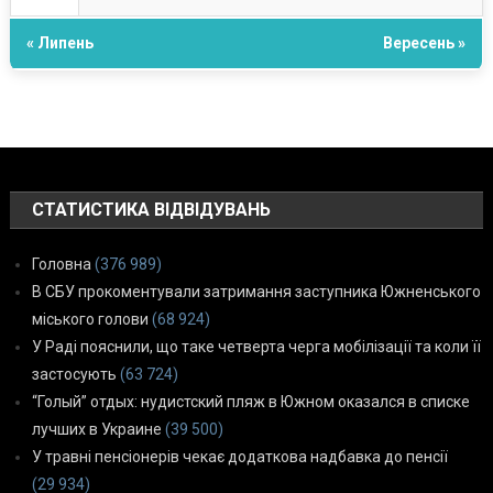
« Липень
Вересень »
СТАТИСТИКА ВІДВІДУВАНЬ
Головна
(376 989)
В СБУ прокоментували затримання заступника Южненського
міського голови
(68 924)
У Раді пояснили, що таке четверта черга мобілізації та коли її
застосують
(63 724)
“Голый” отдых: нудистский пляж в Южном оказался в списке
лучших в Украине
(39 500)
У травні пенсіонерів чекає додаткова надбавка до пенсії
(29 934)