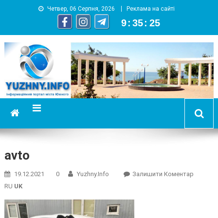
Четвер, 06 Серпня, 2026
Реклама на сайті
9
:
35
:
26
YUZHNY.INFO
информационный портал города Южный
avto
On
19.12.2021
0
Yuzhny.info
Залишити Коментар
Avto
RU
UK