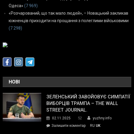
Одеса»
(7 969)
«Розчарований, що так мало людей», – Новацький закликав
южненців приходити на прощання з полеглими військовими
(7 298)
НОВІ
ЗЕЛЕНСЬКИЙ ЗАВОЙОВУЄ СИМПАТІЇ
ВИБОРЦІВ ТРАМПА – THE WALL
STREET JOURNAL.
52
02.11.2025
yuzhny.info
on
Залишити коментар
RU
UK
Зеленський