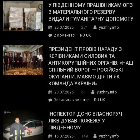
завойовує
У ПІВДЕННОМУ ПРАЦІВНИКАМ ОПЗ
симпатії
З МАТЕРІАЛЬНОГО РЕЗЕРВУ
виборців
ВИДАЛИ ГУМАНІТАРНУ ДОПОМОГУ
Трампа
271
25.07.2025
yuzhny.info
–
до
2 Коментарі
RU
UK
The
У
Wall
Південному
ПРЕЗИДЕНТ ПРОВІВ НАРАДУ З
Street
працівникам
КЕРІВНИКАМИ СИЛОВИХ ТА
Journal.
ОПЗ
АНТИКОРУПЦІЙНИХ ОРГАНІВ: «НАШ
з
СПІЛЬНИЙ ВОРОГ — РОСІЙСЬКІ
матеріального
ОКУПАНТИ. МАЄМО ДІЯТИ ЯК
резерву
КОМАНДА УКРАЇНИ»
видали
61
23.07.2025
yuzhny.info
гуманітарну
on
Залишити коментар
RU
UK
допомогу
Президент
провів
ІНСПЕКТОР ДСНС ВЛАСНОРУЧ
нараду
ЛІКВІДУВАВ ПОЖЕЖУ У
з
ПІВДЕННОМУ
керівниками
149
16.07.2025
yuzhny.info
силових