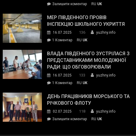
on
Залишити коментар
RU
UK
та
Інспектор
антикорупційних
ДСНС
МЕР ПІВДЕННОГО ПРОВІВ
органів:
власноруч
ІНСПЕКЦІЮ ШКІЛЬНОГО УКРИТТЯ
«Наш
ліквідував
спільний
136
16.07.2025
yuzhny.info
пожежу
ворог
до
1 Коментар
RU
UK
у
—
Мер
Південному
російські
Південного
ВЛАДА ПІВДЕННОГО ЗУСТРІЛАСЯ З
окупанти.
провів
ПРЕДСТАВНИКАМИ МОЛОДІЖНОЇ
Маємо
інспекцію
РАДИ: ЩО ОБГОВОРЮВАЛИ
діяти
шкільного
133
16.07.2025
yuzhny.info
як
укриття
команда
до
1 Коментар
RU
UK
України»
Влада
Південного
ДЕНЬ ПРАЦІВНИКІВ МОРСЬКОГО ТА
зустрілася
РІЧКОВОГО ФЛОТУ
з
118
02.07.2025
yuzhny.info
представниками
on
Залишити коментар
RU
UK
молодіжної
День
ради:
працівників
що