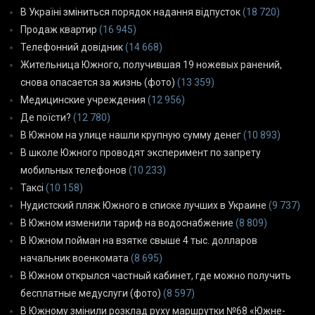
В Україні зміниться порядок надання відпусток
(18 720)
Продаж квартир
(16 945)
Телефонний довідник
(14 668)
Жительница Южного, получившая 19 ножевых ранений,
снова опасается за жизнь (фото)
(13 359)
Медицинские учреждения
(12 956)
Де поїсти?
(12 780)
В Южном на улице нашли крупную сумму денег
(10 893)
В школе Южного проводят эксперимент по запрету
мобильных телефонов
(10 233)
Таксі
(10 158)
Нудистский пляж Южного в списке лучших в Украине
(9 737)
В Южном изменили тариф на водоснабжение
(8 809)
В Южном пойман на взятке свыше 4 тыс. долларов
начальник военкомата
(8 695)
В Южном открылся частный кабинет, где можно получить
бесплатные медуслуги (фото)
(8 597)
В Южному змінили розклад руху маршрутки №68 «Южне-