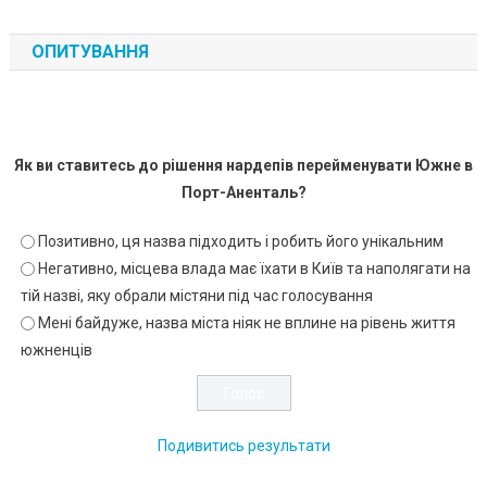
ОПИТУВАННЯ
Як ви ставитесь до рішення нардепів перейменувати Южне в
Порт-Аненталь?
Позитивно, ця назва підходить і робить його унікальним
Негативно, місцева влада має їхати в Київ та наполягати на
тій назві, яку обрали містяни під час голосування
Мені байдуже, назва міста ніяк не вплине на рівень життя
южненців
Подивитись результати