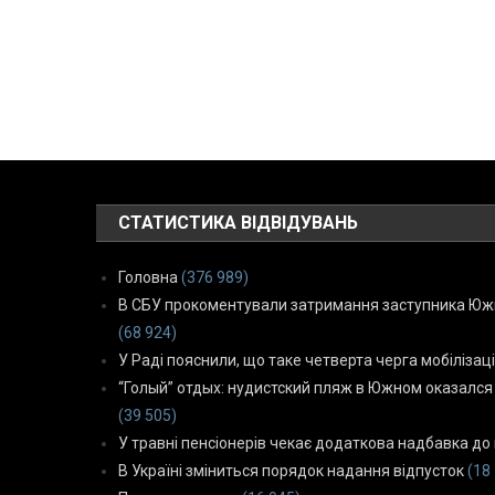
СТАТИСТИКА ВІДВІДУВАНЬ
Головна
(376 989)
В СБУ прокоментували затримання заступника Южн
(68 924)
У Раді пояснили, що таке четверта черга мобілізаці
“Голый” отдых: нудистский пляж в Южном оказался
(39 505)
У травні пенсіонерів чекає додаткова надбавка до 
В Україні зміниться порядок надання відпусток
(18