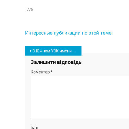
776
Интересные публикации по этой теме:
Навігація
В Южном УВК имени В. Черновола приглашает на День открытых дверей
записів
Залишити відповідь
Коментар
*
Ім'я