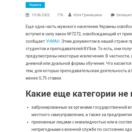
Украина
15.06.2022
776
Юля Гринишина
Залишит
Еще одна часть мужского населения Украины освобо
вступил в силу закон №7272, освобождающий от при
сообщает
УНИАН
. Этим документом в нашей стране 
студентов и преподавателей ВУЗов. То есть, они полу
предусмотрены некоторые исключения. В частности, 
дневной или дуальной формы обучения. Что касается
тем, для которых преподавательская деятельность в
менее 0,75 ставки.
Какие еще категории не
забронированные за органами государственной вл
местного самоуправления, а также за предприяти
признанные лицами с инвалидностью или в соотв
непригодными к военной службе по состоянию здо