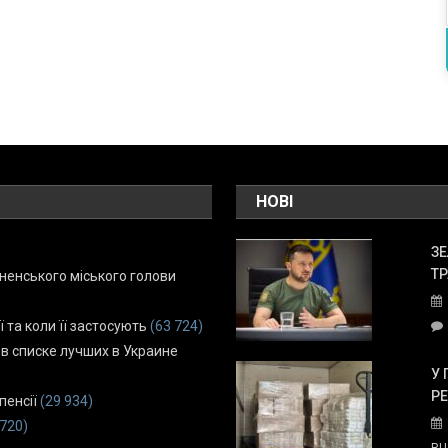
НОВІ
ЗЕ
ТР
енського міського голови
ї та коли її застосують
(63 724)
 в списке лучших в Украине
У 
Р
пенсії
(29 934)
 720)