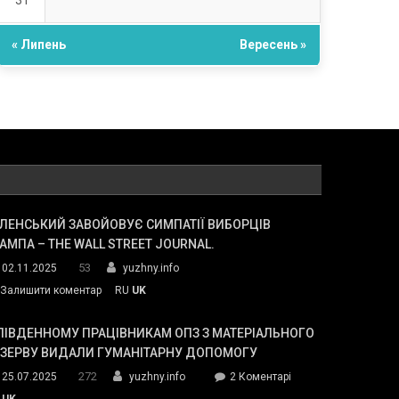
31
« Липень
Вересень »
ЛЕНСЬКИЙ ЗАВОЙОВУЄ СИМПАТІЇ ВИБОРЦІВ
АМПА – THE WALL STREET JOURNAL.
53
02.11.2025
yuzhny.info
on
Залишити коментар
RU
UK
Зеленський
завойовує
ПІВДЕННОМУ ПРАЦІВНИКАМ ОПЗ З МАТЕРІАЛЬНОГО
симпатії
ЕЗЕРВУ ВИДАЛИ ГУМАНІТАРНУ ДОПОМОГУ
виборців
272
до
25.07.2025
yuzhny.info
2 Коментарі
Трампа
У