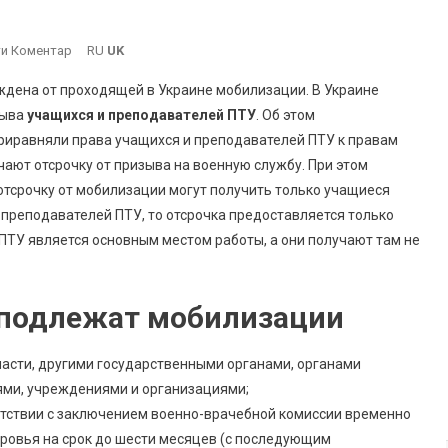
On
и Коментар
RU
UK
В
ждена от проходящей в Украине мобилизации. В Украине
Украине
зыва
учащихся и преподавателей ПТУ
. Об этом
Освободили
приравняли права учащихся и преподавателей ПТУ к правам
От
чают отсрочку от призыва на военную службу. При этом
Мобилизации
Еще
отсрочку от мобилизации могут получить только учащиеся
Одну
 преподавателей ПТУ, то отсрочка предоставляется только
Категорию
 ПТУ является основным местом работы, а они получают там не
Мужчин
 подлежат мобилизации
асти, другими государственными органами, органами
ями, учреждениями и организациями;
етствии с заключением военно-врачебной комиссии временно
ровья на срок до шести месяцев (с последующим