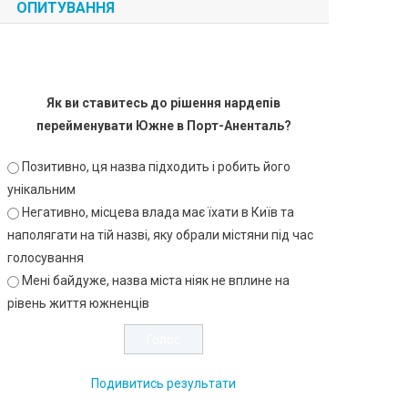
ОПИТУВАННЯ
Як ви ставитесь до рішення нардепів
перейменувати Южне в Порт-Аненталь?
Позитивно, ця назва підходить і робить його
унікальним
Негативно, місцева влада має їхати в Київ та
наполягати на тій назві, яку обрали містяни під час
голосування
Мені байдуже, назва міста ніяк не вплине на
рівень життя южненців
Подивитись результати