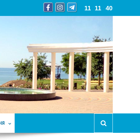
11
:
11
:
41
НЯ