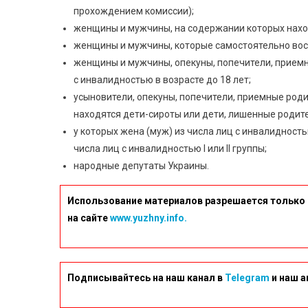
прохождением комиссии);
женщины и мужчины, на содержании которых находя
женщины и мужчины, которые самостоятельно воспи
женщины и мужчины, опекуны, попечители, прием
с инвалидностью в возрасте до 18 лет;
усыновители, опекуны, попечители, приемные роди
находятся дети-сироты или дети, лишенные родител
у которых жена (муж) из числа лиц с инвалидност
числа лиц с инвалидностью I или II группы;
народные депутаты Украины.
Использование материалов разрешается только 
на сайте
www.yuzhny.info.
Подписывайтесь на наш канал в
Telegram
и наш а