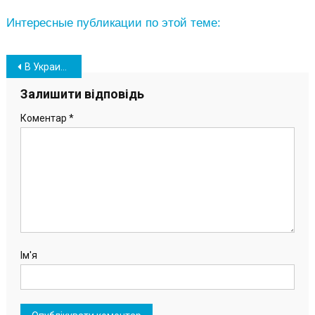
Интересные публикации по этой теме:
Навігація
В Украине началась вспышка COVID-19: Минздрав сделал официальное заявление
записів
Залишити відповідь
Коментар
*
Ім'я