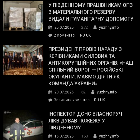
завойовує
У ПІВДЕННОМУ ПРАЦІВНИКАМ ОПЗ
симпатії
З МАТЕРІАЛЬНОГО РЕЗЕРВУ
виборців
ВИДАЛИ ГУМАНІТАРНУ ДОПОМОГУ
Трампа
272
25.07.2025
yuzhny.info
–
до
2 Коментарі
RU
UK
The
У
Wall
Південному
ПРЕЗИДЕНТ ПРОВІВ НАРАДУ З
Street
працівникам
КЕРІВНИКАМИ СИЛОВИХ ТА
Journal.
ОПЗ
АНТИКОРУПЦІЙНИХ ОРГАНІВ: «НАШ
з
СПІЛЬНИЙ ВОРОГ — РОСІЙСЬКІ
матеріального
ОКУПАНТИ. МАЄМО ДІЯТИ ЯК
резерву
КОМАНДА УКРАЇНИ»
видали
62
23.07.2025
yuzhny.info
гуманітарну
on
Залишити коментар
RU
UK
допомогу
Президент
провів
ІНСПЕКТОР ДСНС ВЛАСНОРУЧ
нараду
ЛІКВІДУВАВ ПОЖЕЖУ У
з
ПІВДЕННОМУ
керівниками
150
16.07.2025
yuzhny.info
силових