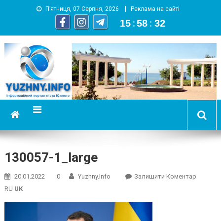
П’ятниця, 07 Серпня, 2026
Реклама на сайті
15
:
58
:
33
YUZHNY.INFO
информационный портал города Южный
130057-1_large
On
20.01.2022
0
Yuzhny.info
Залишити Коментар
130057-
RU
UK
1_large