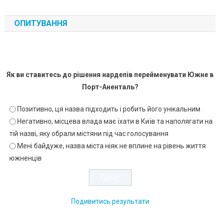
ОПИТУВАННЯ
Як ви ставитесь до рішення нардепів перейменувати Южне в
Порт-Аненталь?
Позитивно, ця назва підходить і робить його унікальним
Негативно, місцева влада має їхати в Київ та наполягати на
тій назві, яку обрали містяни під час голосування
Мені байдуже, назва міста ніяк не вплине на рівень життя
южненців
Подивитись результати