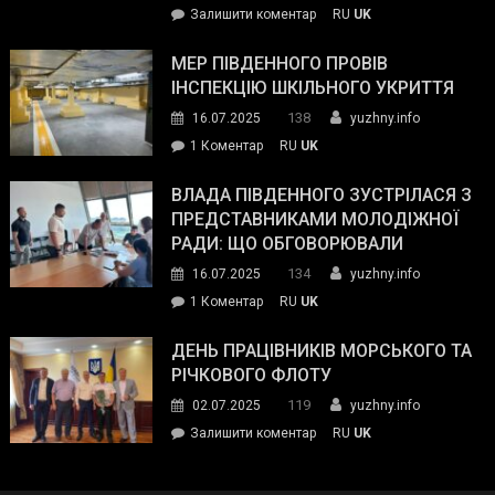
on
Залишити коментар
RU
UK
та
Інспектор
антикорупційних
ДСНС
МЕР ПІВДЕННОГО ПРОВІВ
органів:
власноруч
ІНСПЕКЦІЮ ШКІЛЬНОГО УКРИТТЯ
«Наш
ліквідував
спільний
138
16.07.2025
yuzhny.info
пожежу
ворог
до
1 Коментар
RU
UK
у
—
Мер
Південному
російські
Південного
ВЛАДА ПІВДЕННОГО ЗУСТРІЛАСЯ З
окупанти.
провів
ПРЕДСТАВНИКАМИ МОЛОДІЖНОЇ
Маємо
інспекцію
РАДИ: ЩО ОБГОВОРЮВАЛИ
діяти
шкільного
134
16.07.2025
yuzhny.info
як
укриття
команда
до
1 Коментар
RU
UK
України»
Влада
Південного
ДЕНЬ ПРАЦІВНИКІВ МОРСЬКОГО ТА
зустрілася
РІЧКОВОГО ФЛОТУ
з
119
02.07.2025
yuzhny.info
представниками
on
Залишити коментар
RU
UK
молодіжної
День
ради:
працівників
що