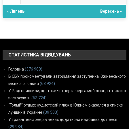
« Липень
Вересень »
СТАТИСТИКА ВІДВІДУВАНЬ
Головна
(376 989)
В СБУ прокоментували затримання заступника Южненського
міського голови
(68 924)
У Раді пояснили, що таке четверта черга мобілізації та коли її
застосують
(63 724)
“Голый” отдых: нудистский пляж в Южном оказался в списке
лучших в Украине
(39 503)
У травні пенсіонерів чекає додаткова надбавка до пенсії
(29 934)