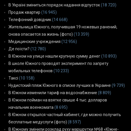
В Україні зміниться порядок надання відпусток
(18 720)
Продаж квартир
(16 945)
Телефонний довідник
(14 668)
Жительница Южного, получившая 19 ножевых ранений,
снова опасается за жизнь (фото)
(13 359)
Медицинские учреждения
(12 956)
Де поїсти?
(12 780)
В Южном на улице нашли крупную сумму денег
(10 893)
В школе Южного проводят эксперимент по запрету
мобильных телефонов
(10 233)
Таксі
(10 158)
Нудистский пляж Южного в списке лучших в Украине
(9 739)
В Южном изменили тариф на водоснабжение
(8 809)
В Южном пойман на взятке свыше 4 тыс. долларов
начальник военкомата
(8 695)
В Южном открылся частный кабинет, где можно получить
бесплатные медуслуги (фото)
(8 597)
В Южному змінили розклад руху маршрутки №68 «Южне-