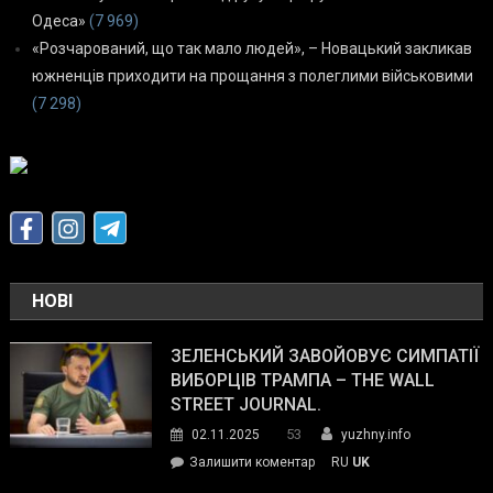
Одеса»
(7 969)
«Розчарований, що так мало людей», – Новацький закликав
южненців приходити на прощання з полеглими військовими
(7 298)
НОВІ
ЗЕЛЕНСЬКИЙ ЗАВОЙОВУЄ СИМПАТІЇ
ВИБОРЦІВ ТРАМПА – THE WALL
STREET JOURNAL.
53
02.11.2025
yuzhny.info
on
Залишити коментар
RU
UK
Зеленський