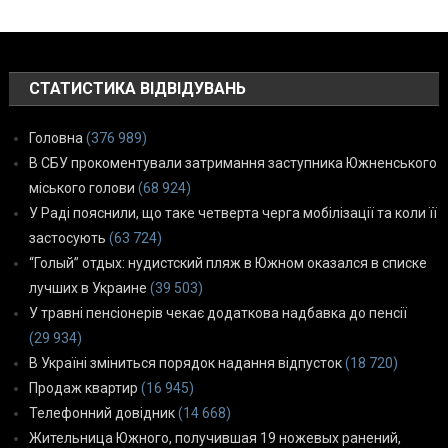
СТАТИСТИКА ВІДВІДУВАНЬ
Головна
(376 989)
В СБУ прокоментували затримання заступника Южненського
міського голови
(68 924)
У Раді пояснили, що таке четверта черга мобілізації та коли її
застосують
(63 724)
“Голый” отдых: нудистский пляж в Южном оказался в списке
лучших в Украине
(39 503)
У травні пенсіонерів чекає додаткова надбавка до пенсії
(29 934)
В Україні зміниться порядок надання відпусток
(18 720)
Продаж квартир
(16 945)
Телефонний довідник
(14 668)
Жительница Южного, получившая 19 ножевых ранений,