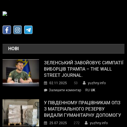
НОВІ
ЗЕЛЕНСЬКИЙ ЗАВОЙОВУЄ СИМПАТІЇ
ВИБОРЦІВ ТРАМПА – THE WALL
STREET JOURNAL.
53
02.11.2025
yuzhny.info
on
Залишити коментар
RU
UK
Зеленський
завойовує
У ПІВДЕННОМУ ПРАЦІВНИКАМ ОПЗ
симпатії
З МАТЕРІАЛЬНОГО РЕЗЕРВУ
виборців
ВИДАЛИ ГУМАНІТАРНУ ДОПОМОГУ
Трампа
272
25.07.2025
yuzhny.info
–