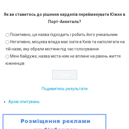
Як ви ставитесь до рішення нардепів перейменувати Южне в
Порт-Аненталь?
Позитивно, ця назва підходить і робить його унікальним
Негативно, місцева влада має їхати в Київ та наполягати на
тій назві, яку обрали містяни під час голосування
Мені байдуже, назва міста ніяк не вплине на рівень життя
южненців
Подивитись результати
Архів опитувань