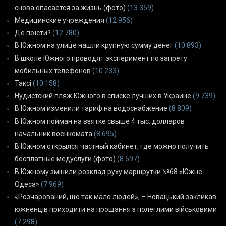
снова опасается за жизнь (фото)
(13 359)
Медицинские учреждения
(12 956)
Де поїсти?
(12 780)
В Южном на улице нашли крупную сумму денег
(10 893)
В школе Южного проводят эксперимент по запрету
мобильных телефонов
(10 233)
Таксі
(10 158)
Нудистский пляж Южного в списке лучших в Украине
(9 739)
В Южном изменили тариф на водоснабжение
(8 809)
В Южном пойман на взятке свыше 4 тыс. долларов
начальник военкомата
(8 695)
В Южном открылся частный кабинет, где можно получить
бесплатные медуслуги (фото)
(8 597)
В Южному змінили розклад руху маршрутки №68 «Южне-
Одеса»
(7 969)
«Розчарований, що так мало людей», – Новацький закликав
южненців приходити на прощання з полеглими військовими
(7 298)