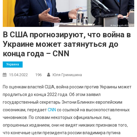
В США прогнозируют, что война в
Украине может затянуться до
конца года – CNN
Украина
15.04.2022
196
Юля Гринишина
По оценкам властей США, война россии против Украины может
продлиться до конца 2022 года. Об этом заявил
государственный секретарь Энтони Блинкен европейским
союзникам, передает
CNN
со ссылкой на высокопоставленных
чиновников. По словам некоторых официальных лиц,
опрошенных изданием, они не видят никаких признаков того,
что конечные цели президента россии владимира путина