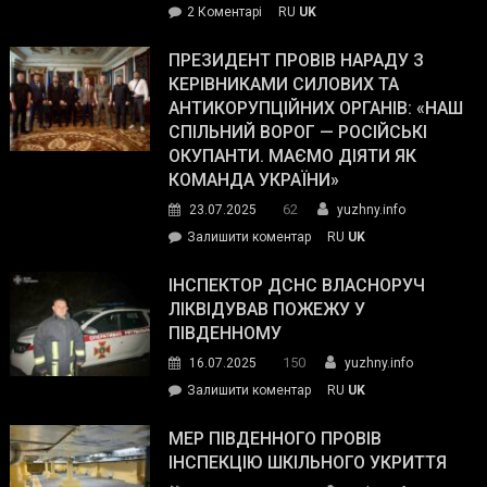
до
2 Коментарі
RU
UK
The
У
Wall
Південному
ПРЕЗИДЕНТ ПРОВІВ НАРАДУ З
Street
працівникам
КЕРІВНИКАМИ СИЛОВИХ ТА
Journal.
ОПЗ
АНТИКОРУПЦІЙНИХ ОРГАНІВ: «НАШ
з
СПІЛЬНИЙ ВОРОГ — РОСІЙСЬКІ
матеріального
ОКУПАНТИ. МАЄМО ДІЯТИ ЯК
резерву
КОМАНДА УКРАЇНИ»
видали
62
23.07.2025
yuzhny.info
гуманітарну
on
Залишити коментар
RU
UK
допомогу
Президент
провів
ІНСПЕКТОР ДСНС ВЛАСНОРУЧ
нараду
ЛІКВІДУВАВ ПОЖЕЖУ У
з
ПІВДЕННОМУ
керівниками
150
16.07.2025
yuzhny.info
силових
on
Залишити коментар
RU
UK
та
Інспектор
антикорупційних
ДСНС
МЕР ПІВДЕННОГО ПРОВІВ
органів:
власноруч
ІНСПЕКЦІЮ ШКІЛЬНОГО УКРИТТЯ
«Наш
ліквідував
спільний