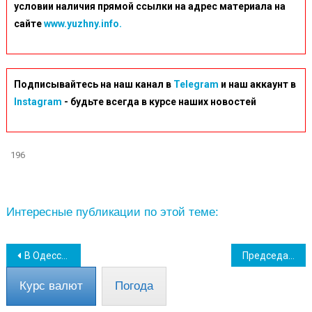
условии наличия прямой ссылки на адрес материала на
сайте
www.yuzhny.info.
Подписывайтесь на наш канал в
Telegram
и наш аккаунт в
Instagram
- будьте всегда в курсе наших новостей
196
Интересные публикации по этой теме:
Навігація
В Одесской ОВА разъяснили правила проведения церковных служений во время военного положения
Председатель Одесской райадминистрации посетил Южный и передал гуманитарку больнице
записів
Курс валют
Погода