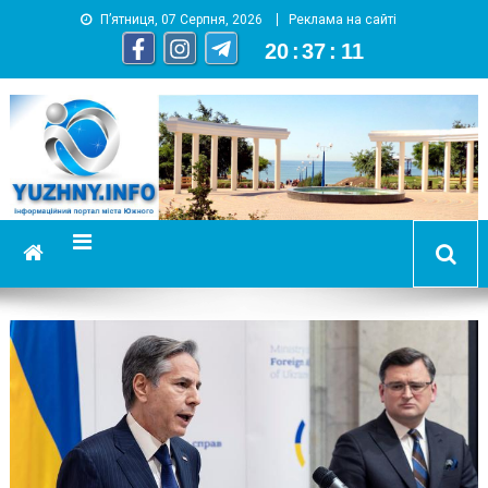
П’ятниця, 07 Серпня, 2026
Реклама на сайті
20
:
37
:
12
YUZHNY.INFO
информационный портал города Южный