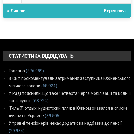
« Липень
Вересень »
СТАТИСТИКА ВІДВІДУВАНЬ
Головна
(376 989)
В СБУ прокоментували затримання заступника Южненського
міського голови
(68 924)
У Раді пояснили, що таке четверта черга мобілізації та коли її
застосують
(63 724)
“Голый” отдых: нудистский пляж в Южном оказался в списке
лучших в Украине
(39 506)
У травні пенсіонерів чекає додаткова надбавка до пенсії
(29 934)