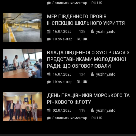
on
Залишити коментар
RU
UK
та
Інспектор
антикорупційних
ДСНС
МЕР ПІВДЕННОГО ПРОВІВ
органів:
власноруч
ІНСПЕКЦІЮ ШКІЛЬНОГО УКРИТТЯ
«Наш
ліквідував
спільний
138
16.07.2025
yuzhny.info
пожежу
ворог
до
1 Коментар
RU
UK
у
—
Мер
Південному
російські
Південного
ВЛАДА ПІВДЕННОГО ЗУСТРІЛАСЯ З
окупанти.
провів
ПРЕДСТАВНИКАМИ МОЛОДІЖНОЇ
Маємо
інспекцію
РАДИ: ЩО ОБГОВОРЮВАЛИ
діяти
шкільного
134
16.07.2025
yuzhny.info
як
укриття
команда
до
1 Коментар
RU
UK
України»
Влада
Південного
ДЕНЬ ПРАЦІВНИКІВ МОРСЬКОГО ТА
зустрілася
РІЧКОВОГО ФЛОТУ
з
119
02.07.2025
yuzhny.info
представниками
on
Залишити коментар
RU
UK
молодіжної
День
ради:
працівників
що