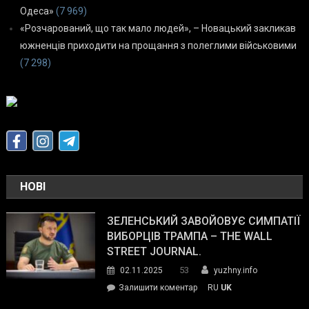
Одеса»
(7 969)
«Розчарований, що так мало людей», – Новацький закликав
южненців приходити на прощання з полеглими військовими
(7 298)
НОВІ
ЗЕЛЕНСЬКИЙ ЗАВОЙОВУЄ СИМПАТІЇ
ВИБОРЦІВ ТРАМПА – THE WALL
STREET JOURNAL.
53
02.11.2025
yuzhny.info
on
Залишити коментар
RU
UK
Зеленський