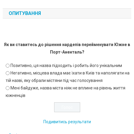
ОПИТУВАННЯ
Як ви ставитесь до рішення нардепів перейменувати Южне в
Порт-Аненталь?
Позитивно, ця назва підходить і робить його унікальним
Негативно, місцева влада має їхати в Київ та наполягати на
тій назві, яку обрали містяни під час голосування
Мені байдуже, назва міста ніяк не вплине на рівень життя
южненців
Подивитись результати