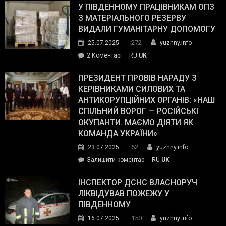
завойовує
У ПІВДЕННОМУ ПРАЦІВНИКАМ ОПЗ
симпатії
З МАТЕРІАЛЬНОГО РЕЗЕРВУ
виборців
ВИДАЛИ ГУМАНІТАРНУ ДОПОМОГУ
Трампа
272
25.07.2025
yuzhny.info
–
до
2 Коментарі
RU
UK
The
У
Wall
Південному
ПРЕЗИДЕНТ ПРОВІВ НАРАДУ З
Street
працівникам
КЕРІВНИКАМИ СИЛОВИХ ТА
Journal.
ОПЗ
АНТИКОРУПЦІЙНИХ ОРГАНІВ: «НАШ
з
СПІЛЬНИЙ ВОРОГ — РОСІЙСЬКІ
матеріального
ОКУПАНТИ. МАЄМО ДІЯТИ ЯК
резерву
КОМАНДА УКРАЇНИ»
видали
62
23.07.2025
yuzhny.info
гуманітарну
on
Залишити коментар
RU
UK
допомогу
Президент
провів
ІНСПЕКТОР ДСНС ВЛАСНОРУЧ
нараду
ЛІКВІДУВАВ ПОЖЕЖУ У
з
ПІВДЕННОМУ
керівниками
150
16.07.2025
yuzhny.info
силових