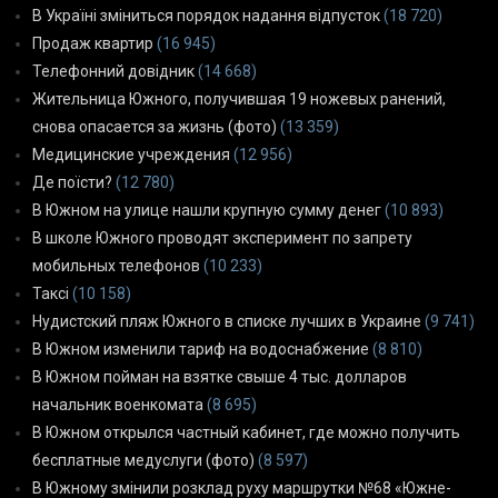
В Україні зміниться порядок надання відпусток
(18 720)
Продаж квартир
(16 945)
Телефонний довідник
(14 668)
Жительница Южного, получившая 19 ножевых ранений,
снова опасается за жизнь (фото)
(13 359)
Медицинские учреждения
(12 956)
Де поїсти?
(12 780)
В Южном на улице нашли крупную сумму денег
(10 893)
В школе Южного проводят эксперимент по запрету
мобильных телефонов
(10 233)
Таксі
(10 158)
Нудистский пляж Южного в списке лучших в Украине
(9 741)
В Южном изменили тариф на водоснабжение
(8 810)
В Южном пойман на взятке свыше 4 тыс. долларов
начальник военкомата
(8 695)
В Южном открылся частный кабинет, где можно получить
бесплатные медуслуги (фото)
(8 597)
В Южному змінили розклад руху маршрутки №68 «Южне-