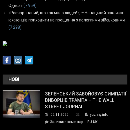
Одеса»
(7 969)
«Розчарований, що так мало людей», – Новацький закликав
южненців приходити на прощання з полеглими військовими
(7 298)
НОВІ
ЗЕЛЕНСЬКИЙ ЗАВОЙОВУЄ СИМПАТІЇ
ВИБОРЦІВ ТРАМПА – THE WALL
STREET JOURNAL.
52
02.11.2025
yuzhny.info
on
Залишити коментар
RU
UK
Зеленський