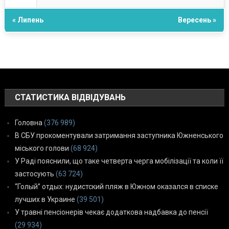
« Липень
Вересень »
СТАТИСТИКА ВІДВІДУВАНЬ
Головна
(376 989)
В СБУ прокоментували затримання заступника Южненського
міського голови
(68 924)
У Раді пояснили, що таке четверта черга мобілізації та коли її
застосують
(63 724)
“Голый” отдых: нудистский пляж в Южном оказался в списке
лучших в Украине
(39 501)
У травні пенсіонерів чекає додаткова надбавка до пенсії
(29 934)