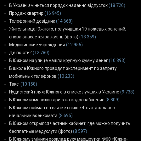
В Україні зміниться порядок надання відпусток
(18 720)
Продаж квартир
(16 945)
Телефонний довідник
(14 668)
Жительница Южного, получившая 19 ножевых ранений,
снова опасается за жизнь (фото)
(13 359)
Медицинские учреждения
(12 956)
Де поїсти?
(12 780)
В Южном на улице нашли крупную сумму денег
(10 893)
В школе Южного проводят эксперимент по запрету
мобильных телефонов
(10 233)
Таксі
(10 158)
Нудистский пляж Южного в списке лучших в Украине
(9 738)
В Южном изменили тариф на водоснабжение
(8 809)
В Южном пойман на взятке свыше 4 тыс. долларов
начальник военкомата
(8 695)
В Южном открылся частный кабинет, где можно получить
бесплатные медуслуги (фото)
(8 597)
В Южному змінили розклад руху маршрутки №68 «Южне-