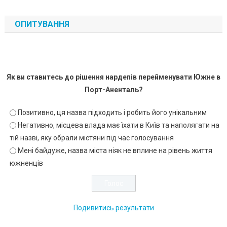
ОПИТУВАННЯ
Як ви ставитесь до рішення нардепів перейменувати Южне в
Порт-Аненталь?
Позитивно, ця назва підходить і робить його унікальним
Негативно, місцева влада має їхати в Київ та наполягати на
тій назві, яку обрали містяни під час голосування
Мені байдуже, назва міста ніяк не вплине на рівень життя
южненців
Подивитись результати