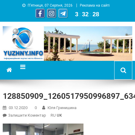
П’ятниця, 07 Серпня, 2026
Реклама на сайті
3
:
32
:
29
YUZHNY.INFO
информационный портал города Южный
128850909_1260517950996897_63
03.12.2020
0
Юля Гринишина
On
Залишити Коментар
RU
UK
128850909_1260517950996897_634502841032553