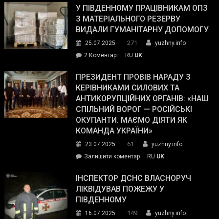
завойовує
У ПІВДЕННОМУ ПРАЦІВНИКАМ ОПЗ
симпатії
З МАТЕРІАЛЬНОГО РЕЗЕРВУ
виборців
ВИДАЛИ ГУМАНІТАРНУ ДОПОМОГУ
Трампа
271
25.07.2025
yuzhny.info
–
до
2 Коментарі
RU
UK
The
У
Wall
Південному
ПРЕЗИДЕНТ ПРОВІВ НАРАДУ З
Street
працівникам
КЕРІВНИКАМИ СИЛОВИХ ТА
Journal.
ОПЗ
АНТИКОРУПЦІЙНИХ ОРГАНІВ: «НАШ
з
СПІЛЬНИЙ ВОРОГ — РОСІЙСЬКІ
матеріального
ОКУПАНТИ. МАЄМО ДІЯТИ ЯК
резерву
КОМАНДА УКРАЇНИ»
видали
61
23.07.2025
yuzhny.info
гуманітарну
on
Залишити коментар
RU
UK
допомогу
Президент
провів
ІНСПЕКТОР ДСНС ВЛАСНОРУЧ
нараду
ЛІКВІДУВАВ ПОЖЕЖУ У
з
ПІВДЕННОМУ
керівниками
149
16.07.2025
yuzhny.info
силових