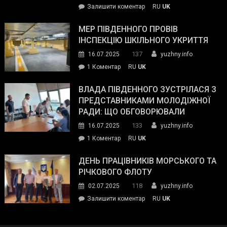
on
Залишити коментар
RU
UK
та
Інспектор
антикорупційних
ДСНС
МЕР ПІВДЕННОГО ПРОВІВ
органів:
власноруч
ІНСПЕКЦІЮ ШКІЛЬНОГО УКРИТТЯ
«Наш
ліквідував
спільний
137
16.07.2025
yuzhny.info
пожежу
ворог
до
1 Коментар
RU
UK
у
—
Мер
Південному
російські
Південного
ВЛАДА ПІВДЕННОГО ЗУСТРІЛАСЯ З
окупанти.
провів
ПРЕДСТАВНИКАМИ МОЛОДІЖНОЇ
Маємо
інспекцію
РАДИ: ЩО ОБГОВОРЮВАЛИ
діяти
шкільного
133
16.07.2025
yuzhny.info
як
укриття
команда
до
1 Коментар
RU
UK
України»
Влада
Південного
ДЕНЬ ПРАЦІВНИКІВ МОРСЬКОГО ТА
зустрілася
РІЧКОВОГО ФЛОТУ
з
118
02.07.2025
yuzhny.info
представниками
on
Залишити коментар
RU
UK
молодіжної
День
ради:
працівників
що