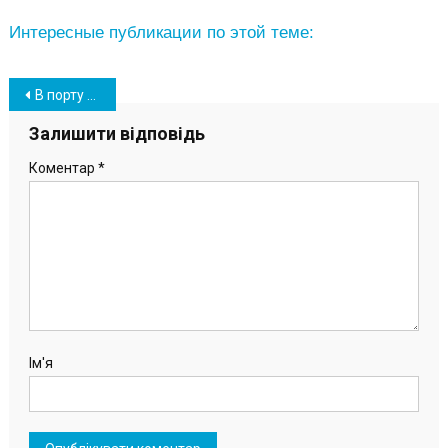
Интересные публикации по этой теме:
Навігація
В порту «Южный» устанавливают терминалы для температурного скрининга (фото)
записів
Залишити відповідь
Коментар
*
Ім'я