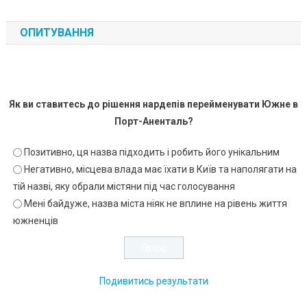
ОПИТУВАННЯ
Як ви ставитесь до рішення нардепів перейменувати Южне в
Порт-Аненталь?
Позитивно, ця назва підходить і робить його унікальним
Негативно, місцева влада має їхати в Київ та наполягати на
тій назві, яку обрали містяни під час голосування
Мені байдуже, назва міста ніяк не вплине на рівень життя
южненців
Подивитись результати