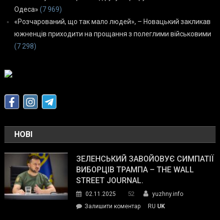
Одеса»
(7 969)
«Розчарований, що так мало людей», – Новацький закликав
южненців приходити на прощання з полеглими військовими
(7 298)
НОВІ
ЗЕЛЕНСЬКИЙ ЗАВОЙОВУЄ СИМПАТІЇ
ВИБОРЦІВ ТРАМПА – THE WALL
STREET JOURNAL.
52
02.11.2025
yuzhny.info
on
Залишити коментар
RU
UK
Зеленський