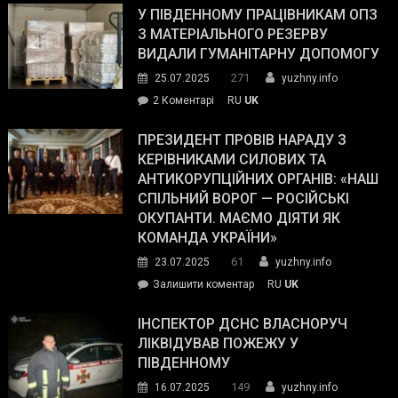
завойовує
У ПІВДЕННОМУ ПРАЦІВНИКАМ ОПЗ
симпатії
З МАТЕРІАЛЬНОГО РЕЗЕРВУ
виборців
ВИДАЛИ ГУМАНІТАРНУ ДОПОМОГУ
Трампа
271
25.07.2025
yuzhny.info
–
до
2 Коментарі
RU
UK
The
У
Wall
Південному
ПРЕЗИДЕНТ ПРОВІВ НАРАДУ З
Street
працівникам
КЕРІВНИКАМИ СИЛОВИХ ТА
Journal.
ОПЗ
АНТИКОРУПЦІЙНИХ ОРГАНІВ: «НАШ
з
СПІЛЬНИЙ ВОРОГ — РОСІЙСЬКІ
матеріального
ОКУПАНТИ. МАЄМО ДІЯТИ ЯК
резерву
КОМАНДА УКРАЇНИ»
видали
61
23.07.2025
yuzhny.info
гуманітарну
on
Залишити коментар
RU
UK
допомогу
Президент
провів
ІНСПЕКТОР ДСНС ВЛАСНОРУЧ
нараду
ЛІКВІДУВАВ ПОЖЕЖУ У
з
ПІВДЕННОМУ
керівниками
149
16.07.2025
yuzhny.info
силових