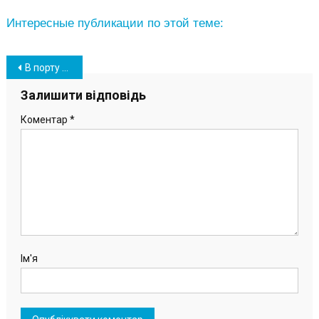
Интересные публикации по этой теме:
Навігація
В порту «Южный» сдали первые ИФА-тесты на выявление COVID-19
записів
Залишити відповідь
Коментар
*
Ім'я