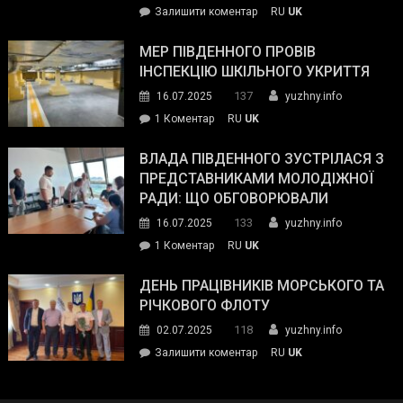
on
Залишити коментар
RU
UK
та
Інспектор
антикорупційних
ДСНС
МЕР ПІВДЕННОГО ПРОВІВ
органів:
власноруч
ІНСПЕКЦІЮ ШКІЛЬНОГО УКРИТТЯ
«Наш
ліквідував
спільний
137
16.07.2025
yuzhny.info
пожежу
ворог
до
1 Коментар
RU
UK
у
—
Мер
Південному
російські
Південного
ВЛАДА ПІВДЕННОГО ЗУСТРІЛАСЯ З
окупанти.
провів
ПРЕДСТАВНИКАМИ МОЛОДІЖНОЇ
Маємо
інспекцію
РАДИ: ЩО ОБГОВОРЮВАЛИ
діяти
шкільного
133
16.07.2025
yuzhny.info
як
укриття
команда
до
1 Коментар
RU
UK
України»
Влада
Південного
ДЕНЬ ПРАЦІВНИКІВ МОРСЬКОГО ТА
зустрілася
РІЧКОВОГО ФЛОТУ
з
118
02.07.2025
yuzhny.info
представниками
on
Залишити коментар
RU
UK
молодіжної
День
ради:
працівників
що