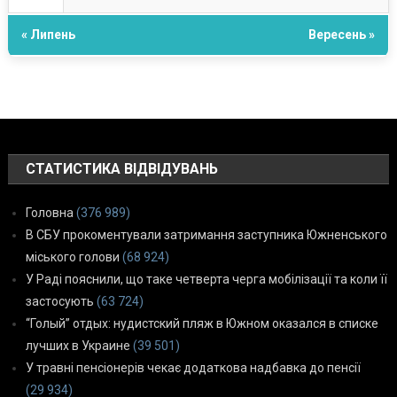
« Липень
Вересень »
СТАТИСТИКА ВІДВІДУВАНЬ
Головна
(376 989)
В СБУ прокоментували затримання заступника Южненського
міського голови
(68 924)
У Раді пояснили, що таке четверта черга мобілізації та коли її
застосують
(63 724)
“Голый” отдых: нудистский пляж в Южном оказался в списке
лучших в Украине
(39 501)
У травні пенсіонерів чекає додаткова надбавка до пенсії
(29 934)