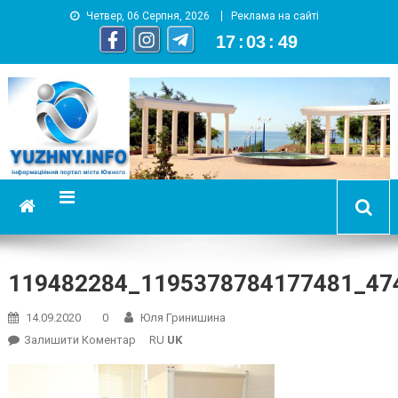
Четвер, 06 Серпня, 2026
Реклама на сайті
17
:
03
:
50
YUZHNY.INFO
информационный портал города Южный
119482284_1195378784177481_47
14.09.2020
0
Юля Гринишина
On
Залишити Коментар
RU
UK
119482284_1195378784177481_474112634204763