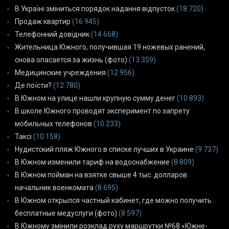
В Україні зміниться порядок надання відпусток
(18 720)
Продаж квартир
(16 945)
Телефонний довідник
(14 668)
Жительница Южного, получившая 19 ножевых ранений,
снова опасается за жизнь (фото)
(13 359)
Медицинские учреждения
(12 956)
Де поїсти?
(12 780)
В Южном на улице нашли крупную сумму денег
(10 893)
В школе Южного проводят эксперимент по запрету
мобильных телефонов
(10 233)
Таксі
(10 158)
Нудистский пляж Южного в списке лучших в Украине
(9 737)
В Южном изменили тариф на водоснабжение
(8 809)
В Южном пойман на взятке свыше 4 тыс. долларов
начальник военкомата
(8 695)
В Южном открылся частный кабинет, где можно получить
бесплатные медуслуги (фото)
(8 597)
В Южному змінили розклад руху маршрутки №68 «Южне-