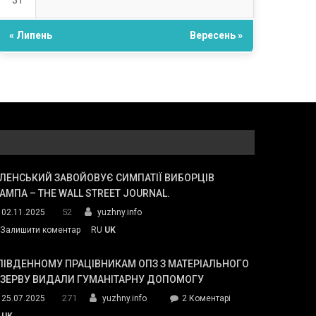
31
« Липень
Вересень »
ЛЕНСЬКИЙ ЗАВОЙОВУЄ СИМПАТІЇ ВИБОРЦІВ
АМПА – THE WALL STREET JOURNAL.
52
02.11.2025
yuzhny.info
on
Залишити коментар
RU
UK
Зеленський
завойовує
ПІВДЕННОМУ ПРАЦІВНИКАМ ОПЗ З МАТЕРІАЛЬНОГО
симпатії
ЕЗЕРВУ ВИДАЛИ ГУМАНІТАРНУ ДОПОМОГУ
виборців
271
до
25.07.2025
yuzhny.info
2 Коментарі
Трампа
У