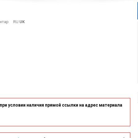
On
нтар
RU
UK
5
при условии наличия прямой ссылки на адрес материала