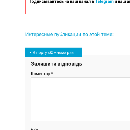
Подписывайтесь на наш канал в
Telegram
и наш а
Интересные публикации по этой теме:
Навігація
В порту «Южный» разгружают новую партию угля для «Центрэнерго» (фото)
записів
Залишити відповідь
Коментар
*