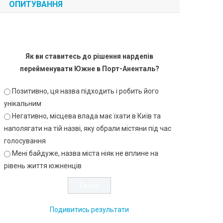
ОПИТУВАННЯ
Як ви ставитесь до рішення нардепів
перейменувати Южне в Порт-Аненталь?
Позитивно, ця назва підходить і робить його
унікальним
Негативно, місцева влада має їхати в Київ та
наполягати на тій назві, яку обрали містяни під час
голосування
Мені байдуже, назва міста ніяк не вплине на
рівень життя южненців
Подивитись результати