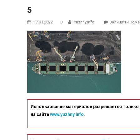
5
17.01.2022
0
Yuzhny.info
Залишити Коме
Использование материалов разрешается только 
на сайте
www.yuzhny.info.