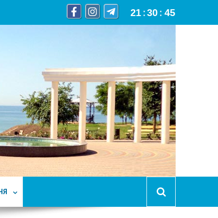
21
:
30
:
46
НЯ