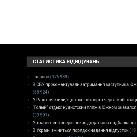
СТАТИСТИКА ВІДВІДУВАНЬ
Головна
(376 989)
В СБУ прокоментували затримання заступника Южн
(68 924)
У Раді пояснили, що таке четверта черга мобілізаці
“Голый” отдых: нудистский пляж в Южном оказался
(39 501)
У травні пенсіонерів чекає додаткова надбавка до 
В Україні зміниться порядок надання відпусток
(18