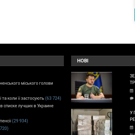
НОВІ
ЗЕ
ТР
енського міського голови
ї та коли її застосують
(63 724)
 в списке лучших в Украине
У 
Р
пенсії
(29 934)
 720)