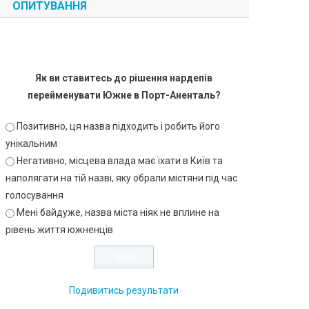
ОПИТУВАННЯ
Як ви ставитесь до рішення нардепів
перейменувати Южне в Порт-Аненталь?
Позитивно, ця назва підходить і робить його
унікальним
Негативно, місцева влада має їхати в Київ та
наполягати на тій назві, яку обрали містяни під час
голосування
Мені байдуже, назва міста ніяк не вплине на
рівень життя южненців
Подивитись результати