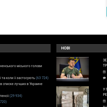
НОВІ
ЗЕ
ТР
енського міського голови
ї та коли її застосують
(63 724)
 в списке лучших в Украине
У 
Р
пенсії
(29 934)
 720)