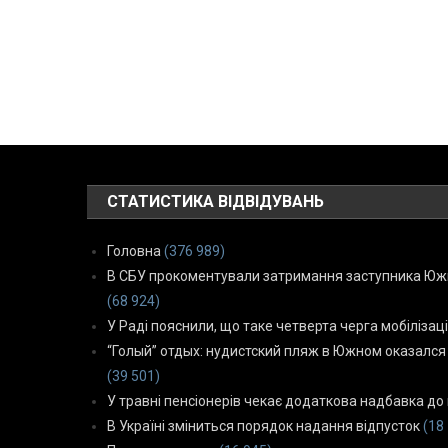
СТАТИСТИКА ВІДВІДУВАНЬ
Головна
(376 989)
В СБУ прокоментували затримання заступника Южн
(68 924)
У Раді пояснили, що таке четверта черга мобілізаці
“Голый” отдых: нудистский пляж в Южном оказался
(39 501)
У травні пенсіонерів чекає додаткова надбавка до 
В Україні зміниться порядок надання відпусток
(18