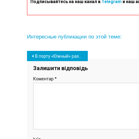
Подписывайтесь на наш канал в
Telegram
и наш а
Интересные публикации по этой теме:
Навігація
В порту «Южный» разгружают новую партию угля для «Центрэнерго» (фото)
записів
Залишити відповідь
Коментар
*