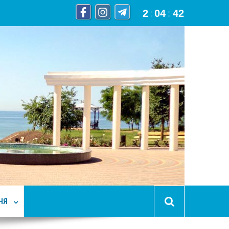
2
:
04
:
43
НЯ