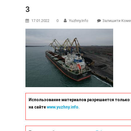
3
17.01.2022
0
Yuzhny.info
Залишити Коме
Использование материалов разрешается только 
на сайте
www.yuzhny.info.