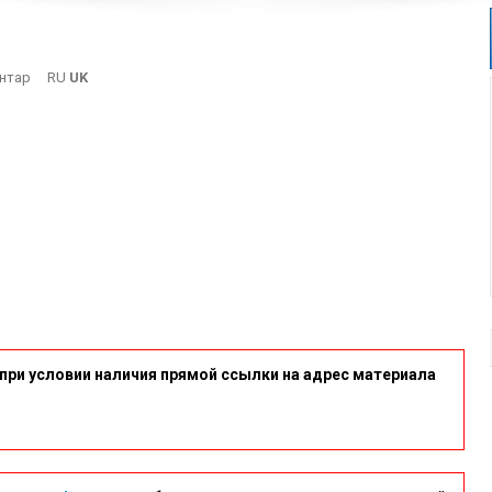
On
нтар
RU
UK
3
при условии наличия прямой ссылки на адрес материала