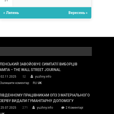
31
« Липень
Вересень »
ЛЕНСЬКИЙ ЗАВОЙОВУЄ СИМПАТІЇ ВИБОРЦІВ
АМПА – THE WALL STREET JOURNAL.
52
02.11.2025
yuzhny.info
on
Залишити коментар
RU
UK
Зеленський
завойовує
ПІВДЕННОМУ ПРАЦІВНИКАМ ОПЗ З МАТЕРІАЛЬНОГО
симпатії
ЕЗЕРВУ ВИДАЛИ ГУМАНІТАРНУ ДОПОМОГУ
виборців
271
до
25.07.2025
yuzhny.info
2 Коментарі
Трампа
У