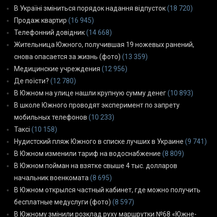
В Україні зміниться порядок надання відпусток
(18 720)
Продаж квартир
(16 945)
Телефонний довідник
(14 668)
Жительница Южного, получившая 19 ножевых ранений,
снова опасается за жизнь (фото)
(13 359)
Медицинские учреждения
(12 956)
Де поїсти?
(12 780)
В Южном на улице нашли крупную сумму денег
(10 893)
В школе Южного проводят эксперимент по запрету
мобильных телефонов
(10 233)
Таксі
(10 158)
Нудистский пляж Южного в списке лучших в Украине
(9 741)
В Южном изменили тариф на водоснабжение
(8 809)
В Южном пойман на взятке свыше 4 тыс. долларов
начальник военкомата
(8 695)
В Южном открылся частный кабинет, где можно получить
бесплатные медуслуги (фото)
(8 597)
В Южному змінили розклад руху маршрутки №68 «Южне-