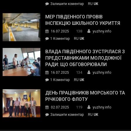
on
Залишити коментар
RU
UK
та
Інспектор
антикорупційних
ДСНС
МЕР ПІВДЕННОГО ПРОВІВ
органів:
власноруч
ІНСПЕКЦІЮ ШКІЛЬНОГО УКРИТТЯ
«Наш
ліквідував
спільний
138
16.07.2025
yuzhny.info
пожежу
ворог
до
1 Коментар
RU
UK
у
—
Мер
Південному
російські
Південного
ВЛАДА ПІВДЕННОГО ЗУСТРІЛАСЯ З
окупанти.
провів
ПРЕДСТАВНИКАМИ МОЛОДІЖНОЇ
Маємо
інспекцію
РАДИ: ЩО ОБГОВОРЮВАЛИ
діяти
шкільного
134
16.07.2025
yuzhny.info
як
укриття
команда
до
1 Коментар
RU
UK
України»
Влада
Південного
ДЕНЬ ПРАЦІВНИКІВ МОРСЬКОГО ТА
зустрілася
РІЧКОВОГО ФЛОТУ
з
119
02.07.2025
yuzhny.info
представниками
on
Залишити коментар
RU
UK
молодіжної
День
ради:
працівників
що