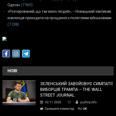
Одеса»
(7 969)
«Розчарований, що так мало людей», – Новацький закликав
южненців приходити на прощання з полеглими військовими
(7 298)
НОВІ
ЗЕЛЕНСЬКИЙ ЗАВОЙОВУЄ СИМПАТІЇ
ВИБОРЦІВ ТРАМПА – THE WALL
STREET JOURNAL.
53
02.11.2025
yuzhny.info
on
Залишити коментар
RU
UK
Зеленський