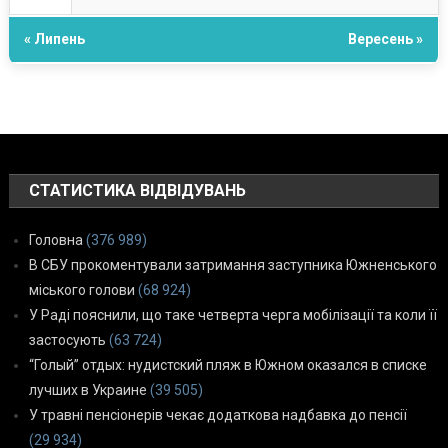
« Липень
Вересень »
СТАТИСТИКА ВІДВІДУВАНЬ
Головна
(376 989)
В СБУ прокоментували затримання заступника Южненського
міського голови
(68 924)
У Раді пояснили, що таке четверта черга мобілізації та коли її
застосують
(63 724)
“Голый” отдых: нудистский пляж в Южном оказался в списке
лучших в Украине
(39 505)
У травні пенсіонерів чекає додаткова надбавка до пенсії
(29 934)