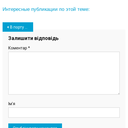
Интересные публикации по этой теме:
Навігація
В порту “Южный” провели дезинфекцию рабочих помещений
записів
Залишити відповідь
Коментар
*
Ім'я