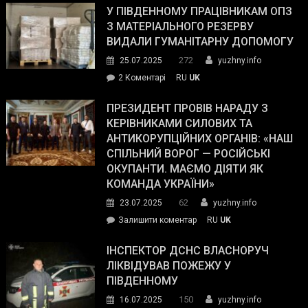
завойовує
У ПІВДЕННОМУ ПРАЦІВНИКАМ ОПЗ
симпатії
З МАТЕРІАЛЬНОГО РЕЗЕРВУ
виборців
ВИДАЛИ ГУМАНІТАРНУ ДОПОМОГУ
Трампа
272
25.07.2025
yuzhny.info
–
до
2 Коментарі
RU
UK
The
У
Wall
Південному
ПРЕЗИДЕНТ ПРОВІВ НАРАДУ З
Street
працівникам
КЕРІВНИКАМИ СИЛОВИХ ТА
Journal.
ОПЗ
АНТИКОРУПЦІЙНИХ ОРГАНІВ: «НАШ
з
СПІЛЬНИЙ ВОРОГ — РОСІЙСЬКІ
матеріального
ОКУПАНТИ. МАЄМО ДІЯТИ ЯК
резерву
КОМАНДА УКРАЇНИ»
видали
62
23.07.2025
yuzhny.info
гуманітарну
on
Залишити коментар
RU
UK
допомогу
Президент
провів
ІНСПЕКТОР ДСНС ВЛАСНОРУЧ
нараду
ЛІКВІДУВАВ ПОЖЕЖУ У
з
ПІВДЕННОМУ
керівниками
150
16.07.2025
yuzhny.info
силових