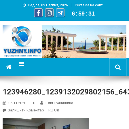
Неділя, 09 Серпня, 2026
Реклама на сайті
6
:
59
:
32
YUZHNY.INFO
информационный портал города Южный
123946280_1239132029802156_64
05.11.2020
0
Юля Гринишина
On
Залишити Коментар
RU
UK
123946280_1239132029802156_643580560967121