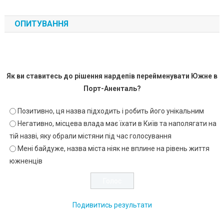
ОПИТУВАННЯ
Як ви ставитесь до рішення нардепів перейменувати Южне в
Порт-Аненталь?
Позитивно, ця назва підходить і робить його унікальним
Негативно, місцева влада має їхати в Київ та наполягати на
тій назві, яку обрали містяни під час голосування
Мені байдуже, назва міста ніяк не вплине на рівень життя
южненців
Подивитись результати