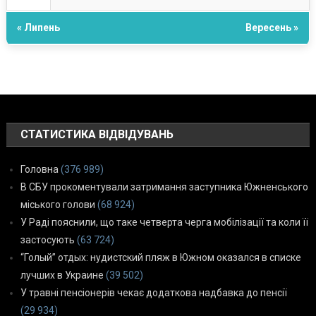
« Липень
Вересень »
СТАТИСТИКА ВІДВІДУВАНЬ
Головна
(376 989)
В СБУ прокоментували затримання заступника Южненського
міського голови
(68 924)
У Раді пояснили, що таке четверта черга мобілізації та коли її
застосують
(63 724)
“Голый” отдых: нудистский пляж в Южном оказался в списке
лучших в Украине
(39 502)
У травні пенсіонерів чекає додаткова надбавка до пенсії
(29 934)