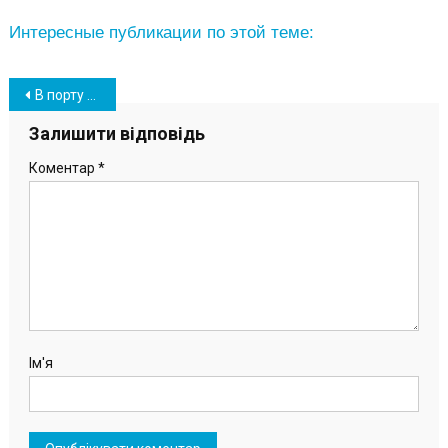
Интересные публикации по этой теме:
Навігація
В порту «Южный» приступили к обработке гигантских лопастей для ветроэлектростанций
записів
Залишити відповідь
Коментар
*
Ім'я