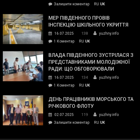
on
Залишити коментар
RU
UK
та
Інспектор
антикорупційних
ДСНС
МЕР ПІВДЕННОГО ПРОВІВ
органів:
власноруч
ІНСПЕКЦІЮ ШКІЛЬНОГО УКРИТТЯ
«Наш
ліквідував
спільний
138
16.07.2025
yuzhny.info
пожежу
ворог
до
1 Коментар
RU
UK
у
—
Мер
Південному
російські
Південного
ВЛАДА ПІВДЕННОГО ЗУСТРІЛАСЯ З
окупанти.
провів
ПРЕДСТАВНИКАМИ МОЛОДІЖНОЇ
Маємо
інспекцію
РАДИ: ЩО ОБГОВОРЮВАЛИ
діяти
шкільного
134
16.07.2025
yuzhny.info
як
укриття
команда
до
1 Коментар
RU
UK
України»
Влада
Південного
ДЕНЬ ПРАЦІВНИКІВ МОРСЬКОГО ТА
зустрілася
РІЧКОВОГО ФЛОТУ
з
119
02.07.2025
yuzhny.info
представниками
on
Залишити коментар
RU
UK
молодіжної
День
ради:
працівників
що