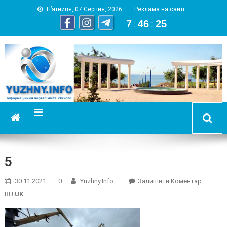
П’ятниця, 07 Серпня, 2026
Реклама на сайті
7
:
46
:
26
YUZHNY.INFO
информационный портал города Южный
5
On
30.11.2021
0
Yuzhny.info
Залишити Коментар
5
RU
UK