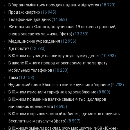
В Україні зміниться порядок надання відпусток
(18 720)
Продаж квартир
(16 945)
Телефонний довідник
(14 668)
Жительница Южного, получившая 19 ножевых ранений,
снова опасается за жизнь (фото)
(13 359)
Медицинские учреждения
(12 956)
Де поїсти?
(12 780)
В Южном на улице нашли крупную сумму денег
(10 893)
В школе Южного проводят эксперимент по запрету
мобильных телефонов
(10 233)
Таксі
(10 158)
Нудистский пляж Южного в списке лучших в Украине
(9 738)
В Южном изменили тариф на водоснабжение
(8 809)
В Южном пойман на взятке свыше 4 тыс. долларов
начальник военкомата
(8 695)
В Южном открылся частный кабинет, где можно получить
бесплатные медуслуги (фото)
(8 597)
В Южному змінили розклад руху маршрутки №68 «Южне-