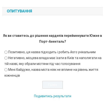
ОПИТУВАННЯ
Як ви ставитесь до рішення нардепів перейменувати Южне в
Порт-Аненталь?
Позитивно, ця назва підходить і робить його унікальним
Негативно, місцева влада має їхати в Київ та наполягати на
тій назві, яку обрали містяни під час голосування
Мені байдуже, назва міста ніяк не вплине на рівень життя
южненців
Подивитись результати