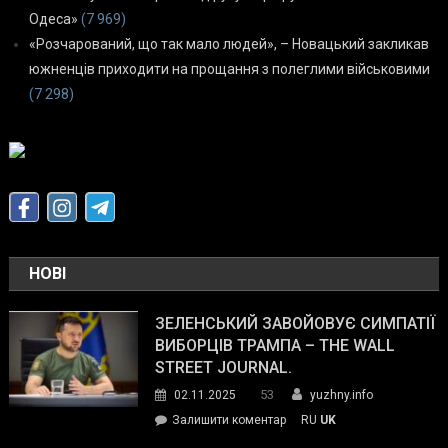
Одеса»
(7 969)
«Розчарований, що так мало людей», – Новацький закликав
южненців приходити на прощання з полеглими військовими
(7 298)
НОВІ
ЗЕЛЕНСЬКИЙ ЗАВОЙОВУЄ СИМПАТІЇ
ВИБОРЦІВ ТРАМПА – THE WALL
STREET JOURNAL.
53
02.11.2025
yuzhny.info
on
Залишити коментар
RU
UK
Зеленський