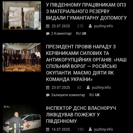
завойовує
У ПІВДЕННОМУ ПРАЦІВНИКАМ ОПЗ
симпатії
З МАТЕРІАЛЬНОГО РЕЗЕРВУ
виборців
ВИДАЛИ ГУМАНІТАРНУ ДОПОМОГУ
Трампа
272
25.07.2025
yuzhny.info
–
до
2 Коментарі
RU
UK
The
У
Wall
Південному
ПРЕЗИДЕНТ ПРОВІВ НАРАДУ З
Street
працівникам
КЕРІВНИКАМИ СИЛОВИХ ТА
Journal.
ОПЗ
АНТИКОРУПЦІЙНИХ ОРГАНІВ: «НАШ
з
СПІЛЬНИЙ ВОРОГ — РОСІЙСЬКІ
матеріального
ОКУПАНТИ. МАЄМО ДІЯТИ ЯК
резерву
КОМАНДА УКРАЇНИ»
видали
62
23.07.2025
yuzhny.info
гуманітарну
on
Залишити коментар
RU
UK
допомогу
Президент
провів
ІНСПЕКТОР ДСНС ВЛАСНОРУЧ
нараду
ЛІКВІДУВАВ ПОЖЕЖУ У
з
ПІВДЕННОМУ
керівниками
150
16.07.2025
yuzhny.info
силових