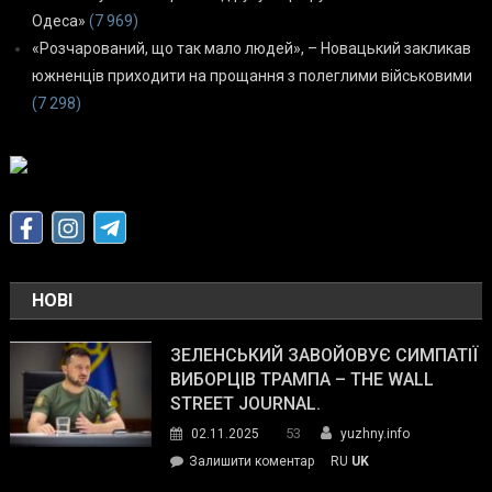
Одеса»
(7 969)
«Розчарований, що так мало людей», – Новацький закликав
южненців приходити на прощання з полеглими військовими
(7 298)
НОВІ
ЗЕЛЕНСЬКИЙ ЗАВОЙОВУЄ СИМПАТІЇ
ВИБОРЦІВ ТРАМПА – THE WALL
STREET JOURNAL.
53
02.11.2025
yuzhny.info
on
Залишити коментар
RU
UK
Зеленський