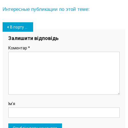
Интересные публикации по этой теме:
Навігація
В порту «Южный» принялись обновлять портальные краны (фото)
записів
Залишити відповідь
Коментар
*
Ім'я