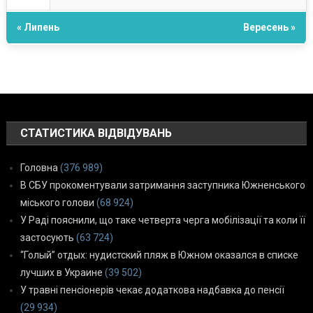
« Липень
Вересень »
СТАТИСТИКА ВІДВІДУВАНЬ
Головна
(376 989)
В СБУ прокоментували затримання заступника Южненського
міського голови
(68 924)
У Раді пояснили, що таке четверта черга мобілізації та коли її
застосують
(63 724)
“Голый” отдых: нудистский пляж в Южном оказался в списке
лучших в Украине
(39 502)
У травні пенсіонерів чекає додаткова надбавка до пенсії
(29 934)