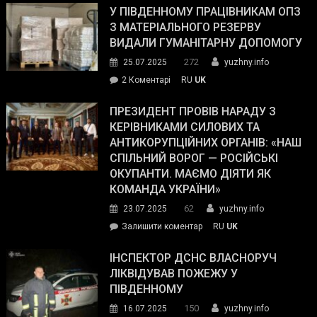
завойовує
У ПІВДЕННОМУ ПРАЦІВНИКАМ ОПЗ
симпатії
З МАТЕРІАЛЬНОГО РЕЗЕРВУ
виборців
ВИДАЛИ ГУМАНІТАРНУ ДОПОМОГУ
Трампа
272
25.07.2025
yuzhny.info
–
до
2 Коментарі
RU
UK
The
У
Wall
Південному
ПРЕЗИДЕНТ ПРОВІВ НАРАДУ З
Street
працівникам
КЕРІВНИКАМИ СИЛОВИХ ТА
Journal.
ОПЗ
АНТИКОРУПЦІЙНИХ ОРГАНІВ: «НАШ
з
СПІЛЬНИЙ ВОРОГ — РОСІЙСЬКІ
матеріального
ОКУПАНТИ. МАЄМО ДІЯТИ ЯК
резерву
КОМАНДА УКРАЇНИ»
видали
62
23.07.2025
yuzhny.info
гуманітарну
on
Залишити коментар
RU
UK
допомогу
Президент
провів
ІНСПЕКТОР ДСНС ВЛАСНОРУЧ
нараду
ЛІКВІДУВАВ ПОЖЕЖУ У
з
ПІВДЕННОМУ
керівниками
150
16.07.2025
yuzhny.info
силових