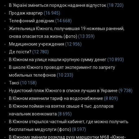
В Україні зміниться порядок надання відпусток
(18 720)
Продаж квартир
(16 945)
Телефонний довідник
(14 668)
Жительница Южного, получившая 19 ножевых ранений,
снова опасается за жизнь (фото)
(13 359)
Медицинские учреждения
(12 956)
Де поїсти?
(12 780)
В Южном на улице нашли крупную сумму денег
(10 893)
В школе Южного проводят эксперимент по запрету
мобильных телефонов
(10 233)
Таксі
(10 158)
Нудистский пляж Южного в списке лучших в Украине
(9 738)
В Южном изменили тариф на водоснабжение
(8 809)
В Южном пойман на взятке свыше 4 тыс. долларов
начальник военкомата
(8 695)
В Южном открылся частный кабинет, где можно получить
бесплатные медуслуги (фото)
(8 597)
В Южному змінили розклад руху маршрутки №68 «Южне-