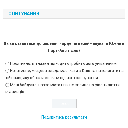
ОПИТУВАННЯ
Як ви ставитесь до рішення нардепів перейменувати Южне в
Порт-Аненталь?
Позитивно, ця назва підходить і робить його унікальним
Негативно, місцева влада має їхати в Київ та наполягати на
тій назві, яку обрали містяни під час голосування
Мені байдуже, назва міста ніяк не вплине на рівень життя
южненців
Подивитись результати