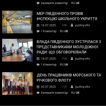
on
Залишити коментар
RU
UK
та
Інспектор
антикорупційних
ДСНС
МЕР ПІВДЕННОГО ПРОВІВ
органів:
власноруч
ІНСПЕКЦІЮ ШКІЛЬНОГО УКРИТТЯ
«Наш
ліквідував
спільний
138
16.07.2025
yuzhny.info
пожежу
ворог
до
1 Коментар
RU
UK
у
—
Мер
Південному
російські
Південного
ВЛАДА ПІВДЕННОГО ЗУСТРІЛАСЯ З
окупанти.
провів
ПРЕДСТАВНИКАМИ МОЛОДІЖНОЇ
Маємо
інспекцію
РАДИ: ЩО ОБГОВОРЮВАЛИ
діяти
шкільного
134
16.07.2025
yuzhny.info
як
укриття
команда
до
1 Коментар
RU
UK
України»
Влада
Південного
ДЕНЬ ПРАЦІВНИКІВ МОРСЬКОГО ТА
зустрілася
РІЧКОВОГО ФЛОТУ
з
119
02.07.2025
yuzhny.info
представниками
on
Залишити коментар
RU
UK
молодіжної
День
ради:
працівників
що