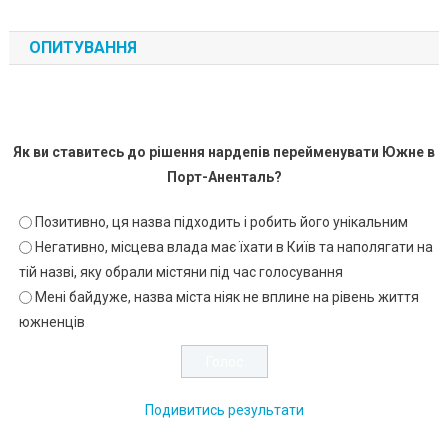
ОПИТУВАННЯ
Як ви ставитесь до рішення нардепів перейменувати Южне в
Порт-Аненталь?
Позитивно, ця назва підходить і робить його унікальним
Негативно, місцева влада має їхати в Київ та наполягати на
тій назві, яку обрали містяни під час голосування
Мені байдуже, назва міста ніяк не вплине на рівень життя
южненців
Подивитись результати