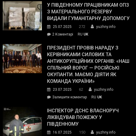
завойовує
У ПІВДЕННОМУ ПРАЦІВНИКАМ ОПЗ
симпатії
З МАТЕРІАЛЬНОГО РЕЗЕРВУ
виборців
ВИДАЛИ ГУМАНІТАРНУ ДОПОМОГУ
Трампа
272
25.07.2025
yuzhny.info
–
до
2 Коментарі
RU
UK
The
У
Wall
Південному
ПРЕЗИДЕНТ ПРОВІВ НАРАДУ З
Street
працівникам
КЕРІВНИКАМИ СИЛОВИХ ТА
Journal.
ОПЗ
АНТИКОРУПЦІЙНИХ ОРГАНІВ: «НАШ
з
СПІЛЬНИЙ ВОРОГ — РОСІЙСЬКІ
матеріального
ОКУПАНТИ. МАЄМО ДІЯТИ ЯК
резерву
КОМАНДА УКРАЇНИ»
видали
62
23.07.2025
yuzhny.info
гуманітарну
on
Залишити коментар
RU
UK
допомогу
Президент
провів
ІНСПЕКТОР ДСНС ВЛАСНОРУЧ
нараду
ЛІКВІДУВАВ ПОЖЕЖУ У
з
ПІВДЕННОМУ
керівниками
150
16.07.2025
yuzhny.info
силових