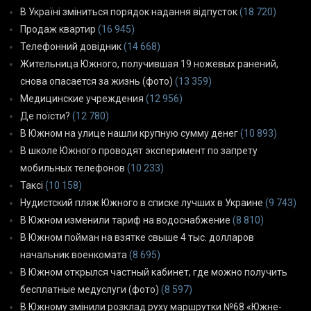
В Україні зміниться порядок надання відпусток
(18 720)
Продаж квартир
(16 945)
Телефонний довідник
(14 668)
Жительница Южного, получившая 19 ножевых ранений,
снова опасается за жизнь (фото)
(13 359)
Медицинские учреждения
(12 956)
Де поїсти?
(12 780)
В Южном на улице нашли крупную сумму денег
(10 893)
В школе Южного проводят эксперимент по запрету
мобильных телефонов
(10 233)
Таксі
(10 158)
Нудистский пляж Южного в списке лучших в Украине
(9 743)
В Южном изменили тариф на водоснабжение
(8 810)
В Южном пойман на взятке свыше 4 тыс. долларов
начальник военкомата
(8 695)
В Южном открылся частный кабинет, где можно получить
бесплатные медуслуги (фото)
(8 597)
В Южному змінили розклад руху маршрутки №68 «Южне-