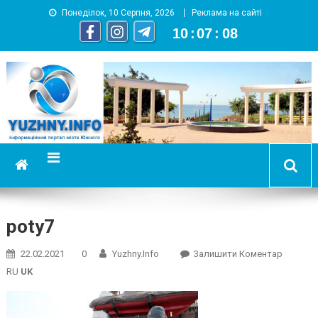
Понеділок, 10 Серпня, 2026
Реклама на сайті
10
:
07
:
08
YUZHNY.INFO
информационный портал города Южный
poty7
On
22.02.2021
0
Yuzhny.info
Залишити Коментар
Poty7
RU
UK