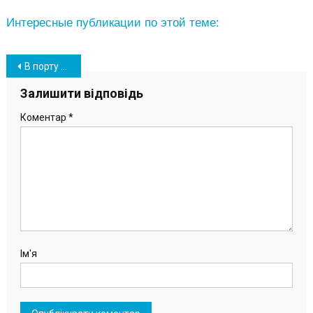
Интересные публикации по этой теме:
Навігація
В порту “Южный” отмечают 10-летний юбилей буксира “Евгений Яковцев” (фото)
записів
Залишити відповідь
Коментар
*
Ім'я