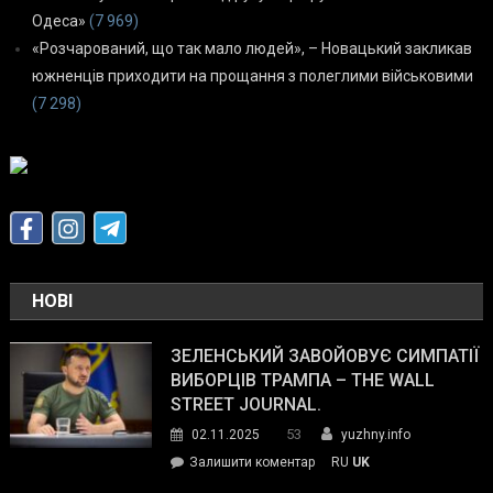
Одеса»
(7 969)
«Розчарований, що так мало людей», – Новацький закликав
южненців приходити на прощання з полеглими військовими
(7 298)
НОВІ
ЗЕЛЕНСЬКИЙ ЗАВОЙОВУЄ СИМПАТІЇ
ВИБОРЦІВ ТРАМПА – THE WALL
STREET JOURNAL.
53
02.11.2025
yuzhny.info
on
Залишити коментар
RU
UK
Зеленський