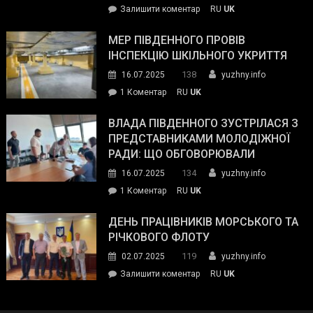
on
Залишити коментар
RU
UK
та
Інспектор
антикорупційних
ДСНС
МЕР ПІВДЕННОГО ПРОВІВ
органів:
власноруч
ІНСПЕКЦІЮ ШКІЛЬНОГО УКРИТТЯ
«Наш
ліквідував
спільний
138
16.07.2025
yuzhny.info
пожежу
ворог
до
1 Коментар
RU
UK
у
—
Мер
Південному
російські
Південного
ВЛАДА ПІВДЕННОГО ЗУСТРІЛАСЯ З
окупанти.
провів
ПРЕДСТАВНИКАМИ МОЛОДІЖНОЇ
Маємо
інспекцію
РАДИ: ЩО ОБГОВОРЮВАЛИ
діяти
шкільного
134
16.07.2025
yuzhny.info
як
укриття
команда
до
1 Коментар
RU
UK
України»
Влада
Південного
ДЕНЬ ПРАЦІВНИКІВ МОРСЬКОГО ТА
зустрілася
РІЧКОВОГО ФЛОТУ
з
119
02.07.2025
yuzhny.info
представниками
on
Залишити коментар
RU
UK
молодіжної
День
ради:
працівників
що