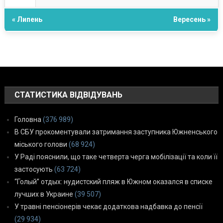
« Липень
Вересень »
СТАТИСТИКА ВІДВІДУВАНЬ
Головна
(376 989)
В СБУ прокоментували затримання заступника Южненського
міського голови
(68 924)
У Раді пояснили, що таке четверта черга мобілізації та коли її
застосують
(63 724)
“Голый” отдых: нудистский пляж в Южном оказался в списке
лучших в Украине
(39 507)
У травні пенсіонерів чекає додаткова надбавка до пенсії
(29 934)