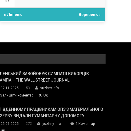
31
« Липень
Вересень »
ЛЕНСЬКИЙ ЗАВОЙОВУЄ СИМПАТІЇ ВИБОРЦІВ
АМПА – THE WALL STREET JOURNAL.
53
02.11.2025
yuzhny.info
on
Залишити коментар
RU
UK
Зеленський
завойовує
ПІВДЕННОМУ ПРАЦІВНИКАМ ОПЗ З МАТЕРІАЛЬНОГО
симпатії
ЕЗЕРВУ ВИДАЛИ ГУМАНІТАРНУ ДОПОМОГУ
виборців
272
до
25.07.2025
yuzhny.info
2 Коментарі
Трампа
У