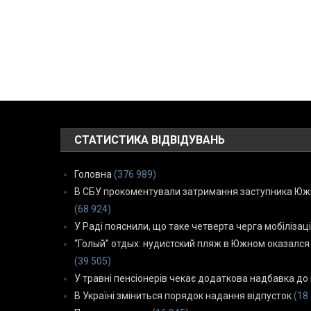
СТАТИСТИКА ВІДВІДУВАНЬ
Головна
(376 989)
В СБУ прокоментували затримання заступника Южн
(68 924)
У Раді пояснили, що таке четверта черга мобілізаці
“Голый” отдых: нудистский пляж в Южном оказался
(39 505)
У травні пенсіонерів чекає додаткова надбавка до 
В Україні зміниться порядок надання відпусток
(18