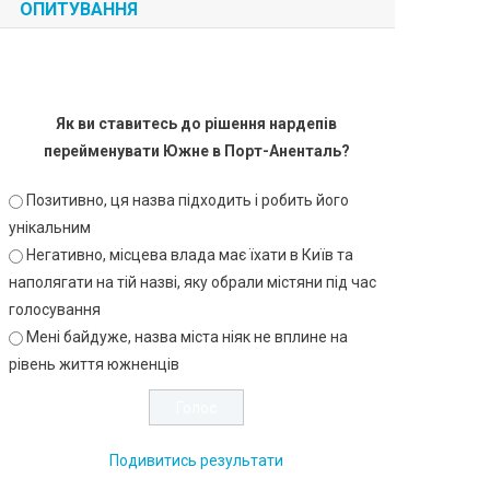
ОПИТУВАННЯ
Як ви ставитесь до рішення нардепів
перейменувати Южне в Порт-Аненталь?
Позитивно, ця назва підходить і робить його
унікальним
Негативно, місцева влада має їхати в Київ та
наполягати на тій назві, яку обрали містяни під час
голосування
Мені байдуже, назва міста ніяк не вплине на
рівень життя южненців
Подивитись результати