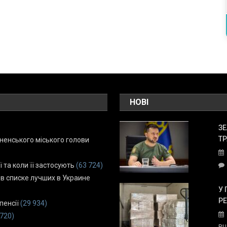
НОВІ
ЗЕ
ТР
енського міського голови
ї та коли її застосують
(63 724)
 в списке лучших в Украине
У 
Р
пенсії
(29 934)
 720)