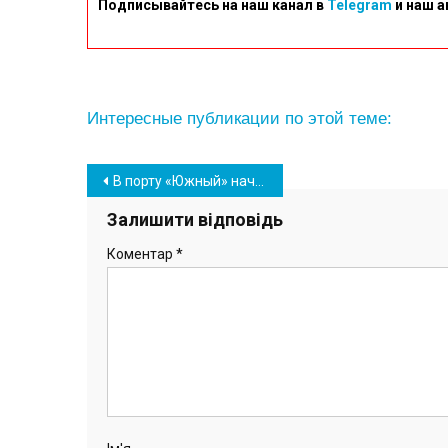
Подписывайтесь на наш канал в
Telegram
и наш а
Интересные публикации по этой теме:
Навігація
В порту «Южный» начались предновогодние встречи с коллективами подразделений
записів
Залишити відповідь
Коментар
*