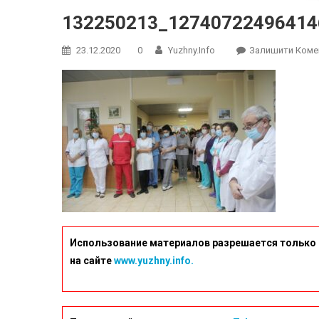
132250213_12740722496414
23.12.2020
0
Yuzhny.info
Залишити Коме
Использование материалов разрешается только 
на сайте
www.yuzhny.info.