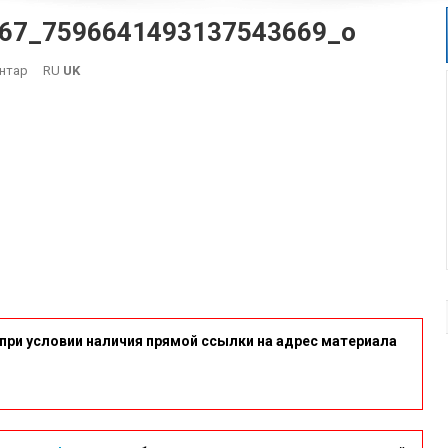
67_7596641493137543669_o
On
нтар
RU
UK
132250213_1274072249641467_7596641493137543669_o
при условии наличия прямой ссылки на адрес материала