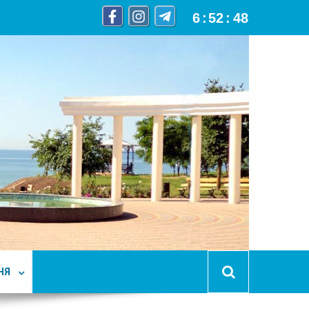
6
:
52
:
49
НЯ