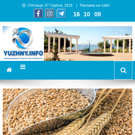
П’ятниця, 07 Серпня, 2026
Реклама на сайті
16
:
10
:
10
YUZHNY.INFO
информационный портал города Южный