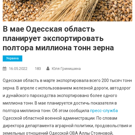
В мае Одесская область
планирует экспортировать
полтора миллиона тонн зерна
Украина
16.05.2022
183
Юля Гринишина
Одесская область в марте экспортировала всего 200 тысяч тонн
зерна. В апреле с использованием железной дороги, автодорог
и дунайского пароходства экспортировано более одного
миллиона тонн. В мае планируется достичь показателя в
полтора миллиона тонн. Об этом сообщила
пресс-служба
Одесской областной военной администрации. По словам
директора департамента аграрной политики, продовольствия и
земельных отношений Одесской ОВА Аллы Стояновой,