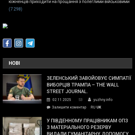
южненців приходити на прощання з полеглими військовими
(7 298)
НОВІ
ЗЕЛЕНСЬКИЙ ЗАВОЙОВУЄ СИМПАТІЇ
ВИБОРЦІВ ТРАМПА – THE WALL
STREET JOURNAL.
53
02.11.2025
yuzhny.info
on
Залишити коментар
RU
UK
Зеленський
завойовує
У ПІВДЕННОМУ ПРАЦІВНИКАМ ОПЗ
симпатії
З МАТЕРІАЛЬНОГО РЕЗЕРВУ
виборців
ВИДАЛИ ГУМАНІТАРНУ ДОПОМОГУ