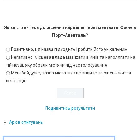
Як ви ставитесь до рішення нардепів перейменувати Южне в
Порт-Аненталь?
Позитивно, ця назва підходить і робить його унікальним
Негативно, місцева влада має їхати в Київ та наполягати на
тій назві, яку обрали містяни під час голосування
Мені байдуже, назва міста ніяк не вплине на рівень життя
южненців
Подивитись результати
Архів опитувань