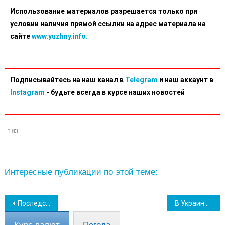
Использование материалов разрешается только при
условии наличия прямой ссылки на адрес материала на
сайте
www.yuzhny.info.
Подписывайтесь на наш канал в
Telegram
и наш аккаунт в
Instagram
- будьте всегда в курсе наших новостей
183
Интересные публикации по этой теме:
Навігація
Последствия войны: в ООН сделали свой прогноз по благосостоянию украинцев
В Украине повысят налоги и сократят зарплаты и пенсии уже осенью
записів