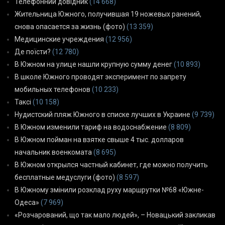
Телефонний довідник
(14 668)
Жительница Южного, получившая 19 ножевых ранений,
снова опасается за жизнь (фото)
(13 359)
Медицинские учреждения
(12 956)
Де поїсти?
(12 780)
В Южном на улице нашли крупную сумму денег
(10 893)
В школе Южного проводят эксперимент по запрету
мобильных телефонов
(10 233)
Таксі
(10 158)
Нудистский пляж Южного в списке лучших в Украине
(9 739)
В Южном изменили тариф на водоснабжение
(8 809)
В Южном пойман на взятке свыше 4 тыс. долларов
начальник военкомата
(8 695)
В Южном открылся частный кабинет, где можно получить
бесплатные медуслуги (фото)
(8 597)
В Южному змінили розклад руху маршрутки №68 «Южне-
Одеса»
(7 969)
«Розчарований, що так мало людей», – Новацький закликав