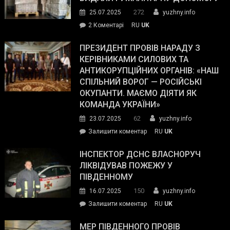
Трампа
272
25.07.2025
yuzhny.info
–
до
2 Коментарі
RU
UK
The
У
Wall
Південному
ПРЕЗИДЕНТ ПРОВІВ НАРАДУ З
Street
працівникам
КЕРІВНИКАМИ СИЛОВИХ ТА
Journal.
ОПЗ
АНТИКОРУПЦІЙНИХ ОРГАНІВ: «НАШ
з
СПІЛЬНИЙ ВОРОГ — РОСІЙСЬКІ
матеріального
ОКУПАНТИ. МАЄМО ДІЯТИ ЯК
резерву
КОМАНДА УКРАЇНИ»
видали
62
23.07.2025
yuzhny.info
гуманітарну
on
Залишити коментар
RU
UK
допомогу
Президент
провів
ІНСПЕКТОР ДСНС ВЛАСНОРУЧ
нараду
ЛІКВІДУВАВ ПОЖЕЖУ У
з
ПІВДЕННОМУ
керівниками
150
16.07.2025
yuzhny.info
силових
on
Залишити коментар
RU
UK
та
Інспектор
антикорупційних
ДСНС
МЕР ПІВДЕННОГО ПРОВІВ
органів: