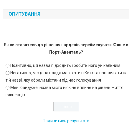
ОПИТУВАННЯ
Як ви ставитесь до рішення нардепів перейменувати Южне в
Порт-Аненталь?
Позитивно, ця назва підходить і робить його унікальним
Негативно, місцева влада має їхати в Київ та наполягати на
тій назві, яку обрали містяни під час голосування
Мені байдуже, назва міста ніяк не вплине на рівень життя
южненців
Подивитись результати