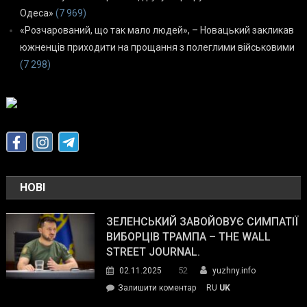
Одеса»
(7 969)
«Розчарований, що так мало людей», – Новацький закликав
южненців приходити на прощання з полеглими військовими
(7 298)
НОВІ
ЗЕЛЕНСЬКИЙ ЗАВОЙОВУЄ СИМПАТІЇ
ВИБОРЦІВ ТРАМПА – THE WALL
STREET JOURNAL.
52
02.11.2025
yuzhny.info
on
Залишити коментар
RU
UK
Зеленський