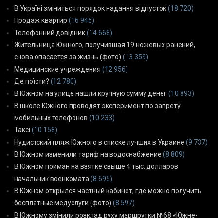
В Україні зміниться порядок надання відпусток
(18 720)
Продаж квартир
(16 945)
Телефонний довідник
(14 668)
Жительница Южного, получившая 19 ножевых ранений,
снова опасается за жизнь (фото)
(13 359)
Медицинские учреждения
(12 956)
Де поїсти?
(12 780)
В Южном на улице нашли крупную сумму денег
(10 893)
В школе Южного проводят эксперимент по запрету
мобильных телефонов
(10 233)
Таксі
(10 158)
Нудистский пляж Южного в списке лучших в Украине
(9 737)
В Южном изменили тариф на водоснабжение
(8 809)
В Южном пойман на взятке свыше 4 тыс. долларов
начальник военкомата
(8 695)
В Южном открылся частный кабинет, где можно получить
бесплатные медуслуги (фото)
(8 597)
В Южному змінили розклад руху маршрутки №68 «Южне-