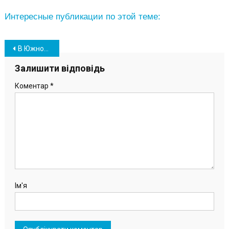
Интересные публикации по этой теме:
Навігація
В Южном наградили победителей детского конкурса стихов и рисунков
записів
Залишити відповідь
Коментар
*
Ім'я