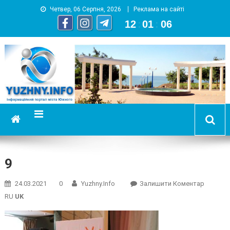
Четвер, 06 Серпня, 2026
Реклама на сайті
12
:
01
:
07
YUZHNY.INFO
информационный портал города Южный
9
On
24.03.2021
0
Yuzhny.info
Залишити Коментар
9
RU
UK