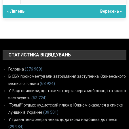
« Липень
Вересень »
СТАТИСТИКА ВІДВІДУВАНЬ
Головна
(376 989)
В СБУ прокоментували затримання заступника Южненського
міського голови
(68 924)
У Раді пояснили, що таке четверта черга мобілізації та коли її
застосують
(63 724)
“Голый” отдых: нудистский пляж в Южном оказался в списке
лучших в Украине
(39 501)
У травні пенсіонерів чекає додаткова надбавка до пенсії
(29 934)