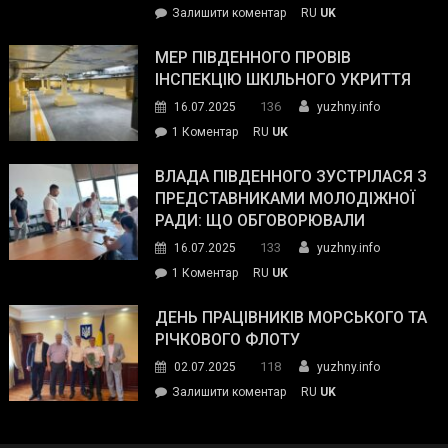
on
Залишити коментар
RU
UK
та
Інспектор
антикорупційних
ДСНС
МЕР ПІВДЕННОГО ПРОВІВ
органів:
власноруч
ІНСПЕКЦІЮ ШКІЛЬНОГО УКРИТТЯ
«Наш
ліквідував
спільний
136
16.07.2025
yuzhny.info
пожежу
ворог
до
1 Коментар
RU
UK
у
—
Мер
Південному
російські
Південного
ВЛАДА ПІВДЕННОГО ЗУСТРІЛАСЯ З
окупанти.
провів
ПРЕДСТАВНИКАМИ МОЛОДІЖНОЇ
Маємо
інспекцію
РАДИ: ЩО ОБГОВОРЮВАЛИ
діяти
шкільного
133
16.07.2025
yuzhny.info
як
укриття
команда
до
1 Коментар
RU
UK
України»
Влада
Південного
ДЕНЬ ПРАЦІВНИКІВ МОРСЬКОГО ТА
зустрілася
РІЧКОВОГО ФЛОТУ
з
118
02.07.2025
yuzhny.info
представниками
on
Залишити коментар
RU
UK
молодіжної
День
ради:
працівників
що