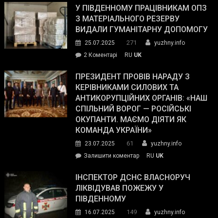
завойовує
У ПІВДЕННОМУ ПРАЦІВНИКАМ ОПЗ
симпатії
З МАТЕРІАЛЬНОГО РЕЗЕРВУ
виборців
ВИДАЛИ ГУМАНІТАРНУ ДОПОМОГУ
Трампа
271
25.07.2025
yuzhny.info
–
до
2 Коментарі
RU
UK
The
У
Wall
Південному
ПРЕЗИДЕНТ ПРОВІВ НАРАДУ З
Street
працівникам
КЕРІВНИКАМИ СИЛОВИХ ТА
Journal.
ОПЗ
АНТИКОРУПЦІЙНИХ ОРГАНІВ: «НАШ
з
СПІЛЬНИЙ ВОРОГ — РОСІЙСЬКІ
матеріального
ОКУПАНТИ. МАЄМО ДІЯТИ ЯК
резерву
КОМАНДА УКРАЇНИ»
видали
61
23.07.2025
yuzhny.info
гуманітарну
on
Залишити коментар
RU
UK
допомогу
Президент
провів
ІНСПЕКТОР ДСНС ВЛАСНОРУЧ
нараду
ЛІКВІДУВАВ ПОЖЕЖУ У
з
ПІВДЕННОМУ
керівниками
149
16.07.2025
yuzhny.info
силових