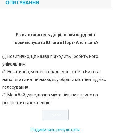
ОПИТУВАННЯ
Як ви ставитесь до рішення нардепів
перейменувати Южне в Порт-Аненталь?
Позитивно, ця назва підходить і робить його
унікальним
Негативно, місцева влада має їхати в Київ та
наполягати на тій назві, яку обрали містяни під час
голосування
Мені байдуже, назва міста ніяк не вплине на
рівень життя южненців
Подивитись результати