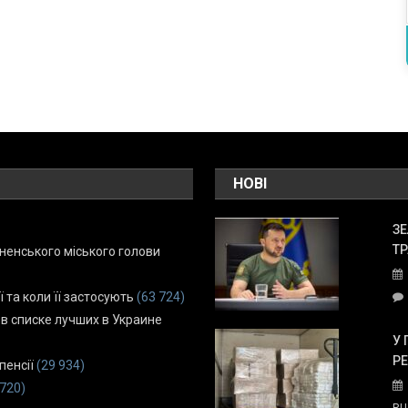
НОВІ
ЗЕ
ТР
енського міського голови
ї та коли її застосують
(63 724)
 в списке лучших в Украине
У 
Р
пенсії
(29 934)
 720)