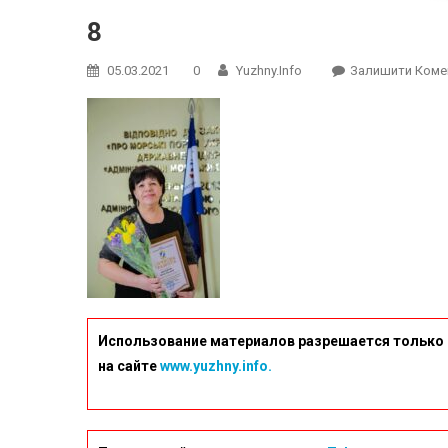
8
05.03.2021
0
Yuzhny.info
Залишити Коме
Использование материалов разрешается только 
на сайте
www.yuzhny.info.