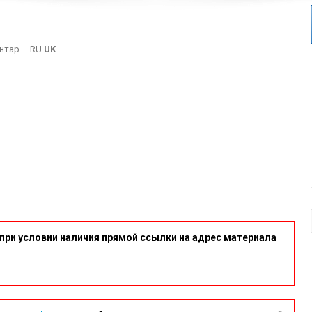
On
нтар
RU
UK
8
при условии наличия прямой ссылки на адрес материала