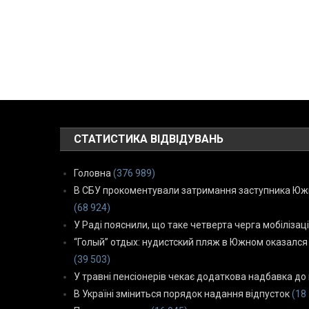
СТАТИСТИКА ВІДВІДУВАНЬ
Головна
(376 989)
В СБУ прокоментували затримання заступника Южн
(68 924)
У Раді пояснили, що таке четверта черга мобілізаці
“Голый” отдых: нудистский пляж в Южном оказался
(39 503)
У травні пенсіонерів чекає додаткова надбавка до 
В Україні зміниться порядок надання відпусток
(18