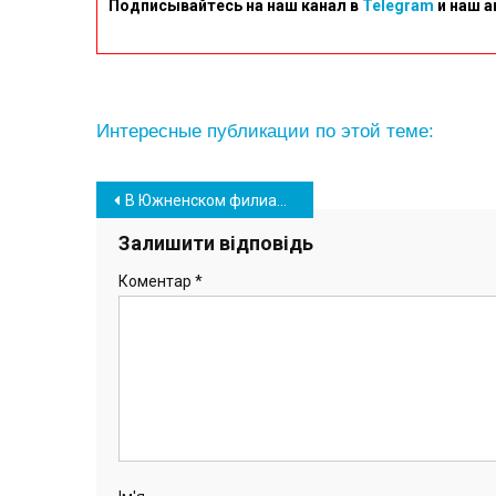
Подписывайтесь на наш канал в
Telegram
и наш а
Интересные публикации по этой теме:
Навігація
В Южненском филиале АМПУ поздравили женщин накануне 8 Марта
записів
Залишити відповідь
Коментар
*