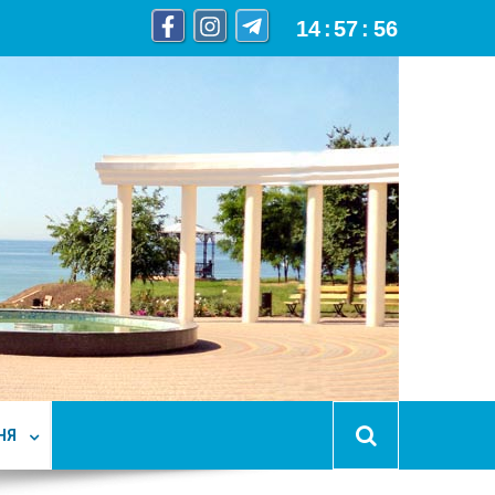
14
:
57
:
57
НЯ