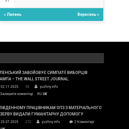
31
« Липень
Вересень »
ЛЕНСЬКИЙ ЗАВОЙОВУЄ СИМПАТІЇ ВИБОРЦІВ
АМПА – THE WALL STREET JOURNAL.
53
02.11.2025
yuzhny.info
on
Залишити коментар
RU
UK
Зеленський
завойовує
ПІВДЕННОМУ ПРАЦІВНИКАМ ОПЗ З МАТЕРІАЛЬНОГО
симпатії
ЕЗЕРВУ ВИДАЛИ ГУМАНІТАРНУ ДОПОМОГУ
виборців
272
до
25.07.2025
yuzhny.info
2 Коментарі
Трампа
У