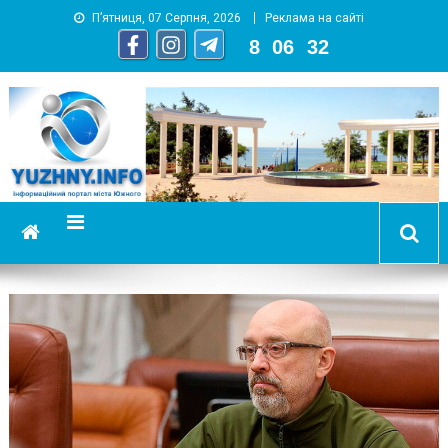
П’ятниця, 07 Серпня, 2026
Реклама на сайті
8
:
06
:
33
YUZHNY.INFO
информационный портал города Южный