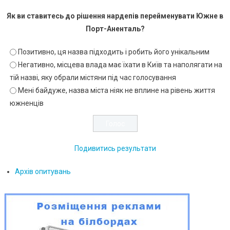
Як ви ставитесь до рішення нардепів перейменувати Южне в
Порт-Аненталь?
Позитивно, ця назва підходить і робить його унікальним
Негативно, місцева влада має їхати в Київ та наполягати на
тій назві, яку обрали містяни під час голосування
Мені байдуже, назва міста ніяк не вплине на рівень життя
южненців
Подивитись результати
Архів опитувань