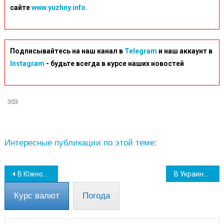
сайте
www.yuzhny.info.
Подписывайтесь на наш канал в
Telegram
и наш аккаунт в
Instagram
- будьте всегда в курсе наших новостей
303
Интересные публикации по этой теме:
Навігація
В Южном в одном из пунктов мастерицы сплели больше полусотни маскировочных сеток
В Украине планируют расширить круг людей, имеющих право на денежную помощь
записів
Курс валют
Погода