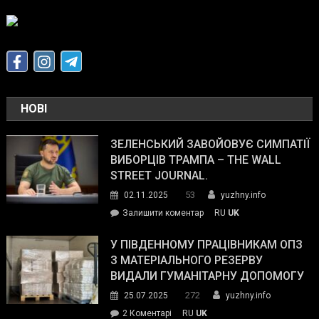
НОВІ
ЗЕЛЕНСЬКИЙ ЗАВОЙОВУЄ СИМПАТІЇ
ВИБОРЦІВ ТРАМПА – THE WALL
STREET JOURNAL.
53
02.11.2025
yuzhny.info
on
Залишити коментар
RU
UK
Зеленський
завойовує
У ПІВДЕННОМУ ПРАЦІВНИКАМ ОПЗ
симпатії
З МАТЕРІАЛЬНОГО РЕЗЕРВУ
виборців
ВИДАЛИ ГУМАНІТАРНУ ДОПОМОГУ
Трампа
272
25.07.2025
yuzhny.info
–
до
2 Коментарі
RU
UK
The