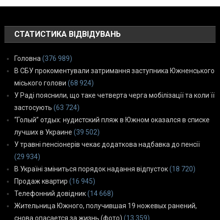
СТАТИСТИКА ВІДВІДУВАНЬ
Головна
(376 989)
В СБУ прокоментували затримання заступника Южненського
міського голови
(68 924)
У Раді пояснили, що таке четверта черга мобілізації та коли її
застосують
(63 724)
“Голый” отдых: нудистский пляж в Южном оказался в списке
лучших в Украине
(39 502)
У травні пенсіонерів чекає додаткова надбавка до пенсії
(29 934)
В Україні зміниться порядок надання відпусток
(18 720)
Продаж квартир
(16 945)
Телефонний довідник
(14 668)
Жительница Южного, получившая 19 ножевых ранений,
снова опасается за жизнь (фото)
(13 359)