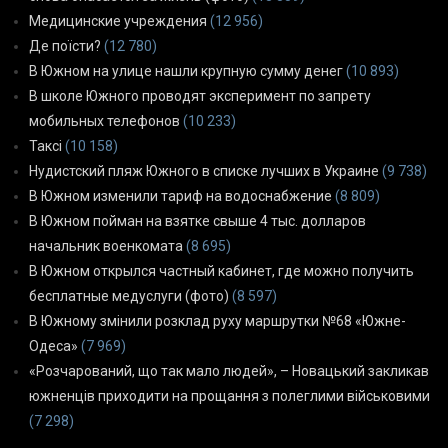
Медицинские учреждения
(12 956)
Де поїсти?
(12 780)
В Южном на улице нашли крупную сумму денег
(10 893)
В школе Южного проводят эксперимент по запрету
мобильных телефонов
(10 233)
Таксі
(10 158)
Нудистский пляж Южного в списке лучших в Украине
(9 738)
В Южном изменили тариф на водоснабжение
(8 809)
В Южном пойман на взятке свыше 4 тыс. долларов
начальник военкомата
(8 695)
В Южном открылся частный кабинет, где можно получить
бесплатные медуслуги (фото)
(8 597)
В Южному змінили розклад руху маршрутки №68 «Южне-
Одеса»
(7 969)
«Розчарований, що так мало людей», – Новацький закликав
южненців приходити на прощання з полеглими військовими
(7 298)