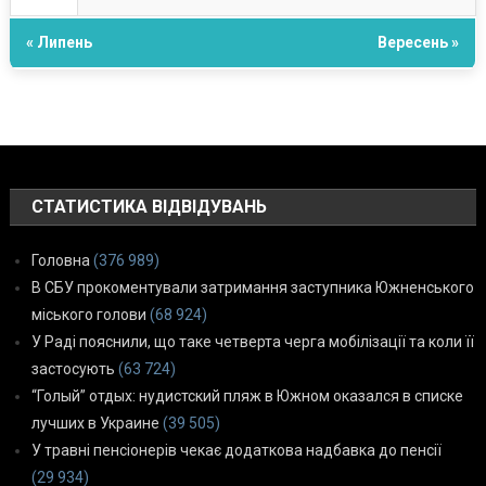
« Липень
Вересень »
СТАТИСТИКА ВІДВІДУВАНЬ
Головна
(376 989)
В СБУ прокоментували затримання заступника Южненського
міського голови
(68 924)
У Раді пояснили, що таке четверта черга мобілізації та коли її
застосують
(63 724)
“Голый” отдых: нудистский пляж в Южном оказался в списке
лучших в Украине
(39 505)
У травні пенсіонерів чекає додаткова надбавка до пенсії
(29 934)