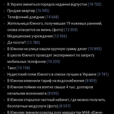
В Україні зміниться порядок надання відпусток
(18 720)
Продаж квартир
(16 945)
Телефонний довідник
(14 668)
Жительница Южного, получившая 19 ножевых ранений,
снова опасается за жизнь (фото)
(13 359)
Медицинские учреждения
(12 956)
Де поїсти?
(12 780)
В Южном на улице нашли крупную сумму денег
(10 893)
В школе Южного проводят эксперимент по запрету
мобильных телефонов
(10 233)
Таксі
(10 158)
Нудистский пляж Южного в списке лучших в Украине
(9 741)
В Южном изменили тариф на водоснабжение
(8 809)
В Южном пойман на взятке свыше 4 тыс. долларов
начальник военкомата
(8 695)
В Южном открылся частный кабинет, где можно получить
бесплатные медуслуги (фото)
(8 597)
В Южному змінили розклад руху маршрутки №68 «Южне-