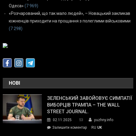
Одеса»
(7 969)
«Розчарований, що так мало людей», – Новацький закликав
южненців приходити на прощання з полеглими військовими
(7 298)
НОВІ
ЗЕЛЕНСЬКИЙ ЗАВОЙОВУЄ СИМПАТІЇ
ВИБОРЦІВ ТРАМПА – THE WALL
STREET JOURNAL.
53
02.11.2025
yuzhny.info
on
Залишити коментар
RU
UK
Зеленський