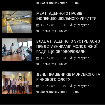
on
Залишити коментар
RU
UK
та
Інспектор
антикорупційних
ДСНС
МЕР ПІВДЕННОГО ПРОВІВ
органів:
власноруч
ІНСПЕКЦІЮ ШКІЛЬНОГО УКРИТТЯ
«Наш
ліквідував
спільний
138
16.07.2025
yuzhny.info
пожежу
ворог
до
1 Коментар
RU
UK
у
—
Мер
Південному
російські
Південного
ВЛАДА ПІВДЕННОГО ЗУСТРІЛАСЯ З
окупанти.
провів
ПРЕДСТАВНИКАМИ МОЛОДІЖНОЇ
Маємо
інспекцію
РАДИ: ЩО ОБГОВОРЮВАЛИ
діяти
шкільного
134
16.07.2025
yuzhny.info
як
укриття
команда
до
1 Коментар
RU
UK
України»
Влада
Південного
ДЕНЬ ПРАЦІВНИКІВ МОРСЬКОГО ТА
зустрілася
РІЧКОВОГО ФЛОТУ
з
119
02.07.2025
yuzhny.info
представниками
on
Залишити коментар
RU
UK
молодіжної
День
ради:
працівників
що