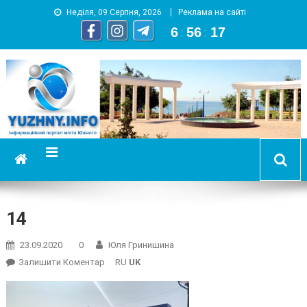
Неділя, 09 Серпня, 2026
Реклама на сайті
6
:
56
:
18
YUZHNY.INFO
информационный портал города Южный
14
23.09.2020
0
Юля Гринишина
On
Залишити Коментар
RU
UK
14