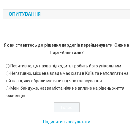
ОПИТУВАННЯ
Як ви ставитесь до рішення нардепів перейменувати Южне в
Порт-Аненталь?
Позитивно, ця назва підходить і робить його унікальним
Негативно, місцева влада має їхати в Київ та наполягати на
тій назві, яку обрали містяни під час голосування
Мені байдуже, назва міста ніяк не вплине на рівень життя
южненців
Подивитись результати