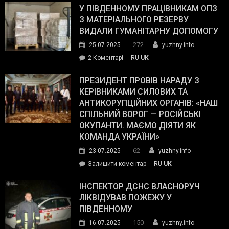
завойовує
У ПІВДЕННОМУ ПРАЦІВНИКАМ ОПЗ
симпатії
З МАТЕРІАЛЬНОГО РЕЗЕРВУ
виборців
ВИДАЛИ ГУМАНІТАРНУ ДОПОМОГУ
Трампа
272
25.07.2025
yuzhny.info
–
до
2 Коментарі
RU
UK
The
У
Wall
Південному
ПРЕЗИДЕНТ ПРОВІВ НАРАДУ З
Street
працівникам
КЕРІВНИКАМИ СИЛОВИХ ТА
Journal.
ОПЗ
АНТИКОРУПЦІЙНИХ ОРГАНІВ: «НАШ
з
СПІЛЬНИЙ ВОРОГ — РОСІЙСЬКІ
матеріального
ОКУПАНТИ. МАЄМО ДІЯТИ ЯК
резерву
КОМАНДА УКРАЇНИ»
видали
62
23.07.2025
yuzhny.info
гуманітарну
on
Залишити коментар
RU
UK
допомогу
Президент
провів
ІНСПЕКТОР ДСНС ВЛАСНОРУЧ
нараду
ЛІКВІДУВАВ ПОЖЕЖУ У
з
ПІВДЕННОМУ
керівниками
150
16.07.2025
yuzhny.info
силових