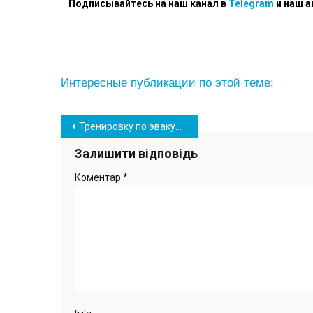
Подписывайтесь на наш канал в
Telegram
и наш а
Интересные публикации по этой теме:
Навігація
Тренировку по эвакуации в случае выброса аммиака провели в порту «Южный» (фото)
записів
Залишити відповідь
Коментар
*