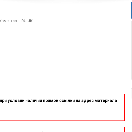
On
Коментар
RU
UK
12
при условии наличия прямой ссылки на адрес материала