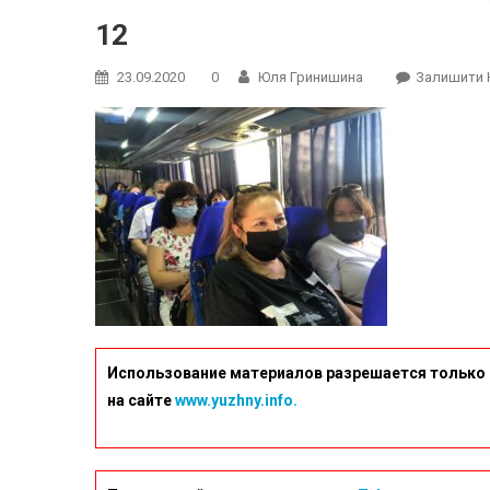
12
23.09.2020
0
Юля Гринишина
Залишити 
Использование материалов разрешается только 
на сайте
www.yuzhny.info.