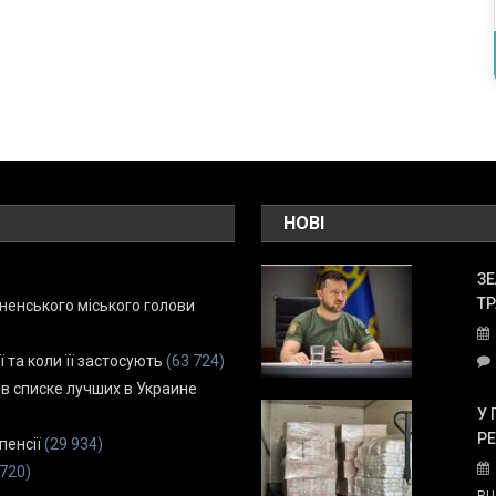
НОВІ
ЗЕ
ТР
енського міського голови
ї та коли її застосують
(63 724)
 в списке лучших в Украине
У 
Р
пенсії
(29 934)
 720)