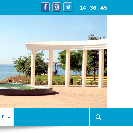
14
:
36
:
46
НЯ