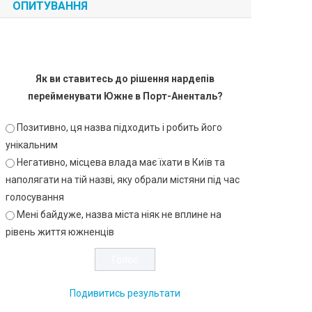
ОПИТУВАННЯ
Як ви ставитесь до рішення нардепів
перейменувати Южне в Порт-Аненталь?
Позитивно, ця назва підходить і робить його
унікальним
Негативно, місцева влада має їхати в Київ та
наполягати на тій назві, яку обрали містяни під час
голосування
Мені байдуже, назва міста ніяк не вплине на
рівень життя южненців
Подивитись результати