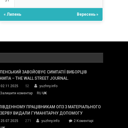
31
« Липень
Вересень »
ЛЕНСЬКИЙ ЗАВОЙОВУЄ СИМПАТІЇ ВИБОРЦІВ
АМПА – THE WALL STREET JOURNAL.
52
02.11.2025
yuzhny.info
on
Залишити коментар
RU
UK
Зеленський
завойовує
ПІВДЕННОМУ ПРАЦІВНИКАМ ОПЗ З МАТЕРІАЛЬНОГО
симпатії
ЕЗЕРВУ ВИДАЛИ ГУМАНІТАРНУ ДОПОМОГУ
виборців
271
до
25.07.2025
yuzhny.info
2 Коментарі
Трампа
У