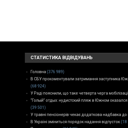
СТАТИСТИКА ВІДВІДУВАНЬ
Головна
(376 989)
В СБУ прокоментували затримання заступника Южн
(68 924)
У Раді пояснили, що таке четверта черга мобілізаці
“Голый” отдых: нудистский пляж в Южном оказался
(39 501)
У травні пенсіонерів чекає додаткова надбавка до 
В Україні зміниться порядок надання відпусток
(18