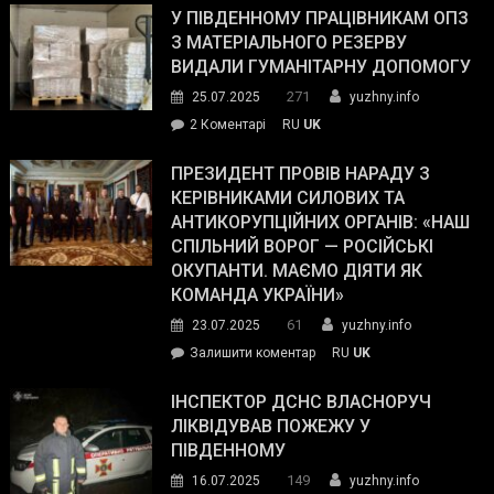
завойовує
У ПІВДЕННОМУ ПРАЦІВНИКАМ ОПЗ
симпатії
З МАТЕРІАЛЬНОГО РЕЗЕРВУ
виборців
ВИДАЛИ ГУМАНІТАРНУ ДОПОМОГУ
Трампа
271
25.07.2025
yuzhny.info
–
до
2 Коментарі
RU
UK
The
У
Wall
Південному
ПРЕЗИДЕНТ ПРОВІВ НАРАДУ З
Street
працівникам
КЕРІВНИКАМИ СИЛОВИХ ТА
Journal.
ОПЗ
АНТИКОРУПЦІЙНИХ ОРГАНІВ: «НАШ
з
СПІЛЬНИЙ ВОРОГ — РОСІЙСЬКІ
матеріального
ОКУПАНТИ. МАЄМО ДІЯТИ ЯК
резерву
КОМАНДА УКРАЇНИ»
видали
61
23.07.2025
yuzhny.info
гуманітарну
on
Залишити коментар
RU
UK
допомогу
Президент
провів
ІНСПЕКТОР ДСНС ВЛАСНОРУЧ
нараду
ЛІКВІДУВАВ ПОЖЕЖУ У
з
ПІВДЕННОМУ
керівниками
149
16.07.2025
yuzhny.info
силових