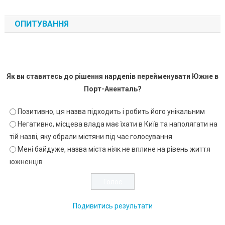
ОПИТУВАННЯ
Як ви ставитесь до рішення нардепів перейменувати Южне в
Порт-Аненталь?
Позитивно, ця назва підходить і робить його унікальним
Негативно, місцева влада має їхати в Київ та наполягати на
тій назві, яку обрали містяни під час голосування
Мені байдуже, назва міста ніяк не вплине на рівень життя
южненців
Подивитись результати