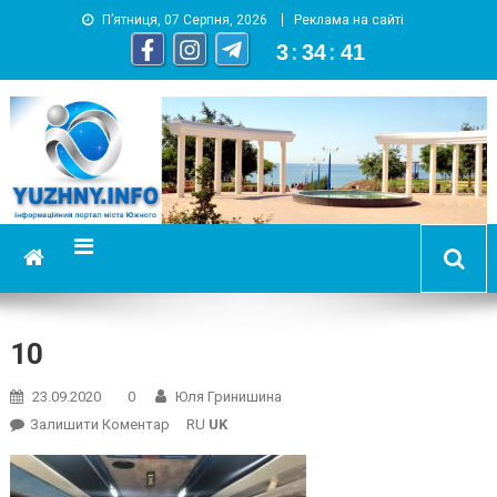
П’ятниця, 07 Серпня, 2026
Реклама на сайті
3
:
34
:
42
YUZHNY.INFO
информационный портал города Южный
10
23.09.2020
0
Юля Гринишина
On
Залишити Коментар
RU
UK
10