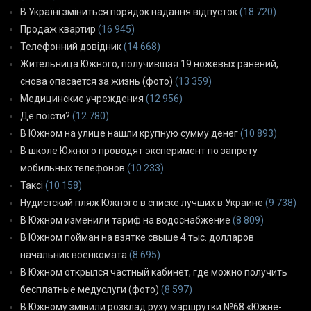
В Україні зміниться порядок надання відпусток
(18 720)
Продаж квартир
(16 945)
Телефонний довідник
(14 668)
Жительница Южного, получившая 19 ножевых ранений,
снова опасается за жизнь (фото)
(13 359)
Медицинские учреждения
(12 956)
Де поїсти?
(12 780)
В Южном на улице нашли крупную сумму денег
(10 893)
В школе Южного проводят эксперимент по запрету
мобильных телефонов
(10 233)
Таксі
(10 158)
Нудистский пляж Южного в списке лучших в Украине
(9 738)
В Южном изменили тариф на водоснабжение
(8 809)
В Южном пойман на взятке свыше 4 тыс. долларов
начальник военкомата
(8 695)
В Южном открылся частный кабинет, где можно получить
бесплатные медуслуги (фото)
(8 597)
В Южному змінили розклад руху маршрутки №68 «Южне-