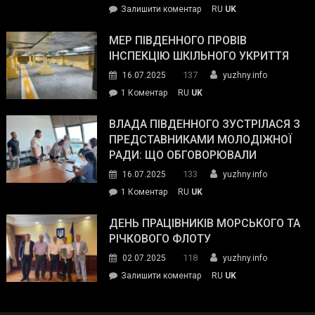
on
Залишити коментар
RU
UK
та
Інспектор
антикорупційних
ДСНС
МЕР ПІВДЕННОГО ПРОВІВ
органів:
власноруч
ІНСПЕКЦІЮ ШКІЛЬНОГО УКРИТТЯ
«Наш
ліквідував
спільний
137
16.07.2025
yuzhny.info
пожежу
ворог
до
1 Коментар
RU
UK
у
—
Мер
Південному
російські
Південного
ВЛАДА ПІВДЕННОГО ЗУСТРІЛАСЯ З
окупанти.
провів
ПРЕДСТАВНИКАМИ МОЛОДІЖНОЇ
Маємо
інспекцію
РАДИ: ЩО ОБГОВОРЮВАЛИ
діяти
шкільного
133
16.07.2025
yuzhny.info
як
укриття
команда
до
1 Коментар
RU
UK
України»
Влада
Південного
ДЕНЬ ПРАЦІВНИКІВ МОРСЬКОГО ТА
зустрілася
РІЧКОВОГО ФЛОТУ
з
118
02.07.2025
yuzhny.info
представниками
on
Залишити коментар
RU
UK
молодіжної
День
ради:
працівників
що