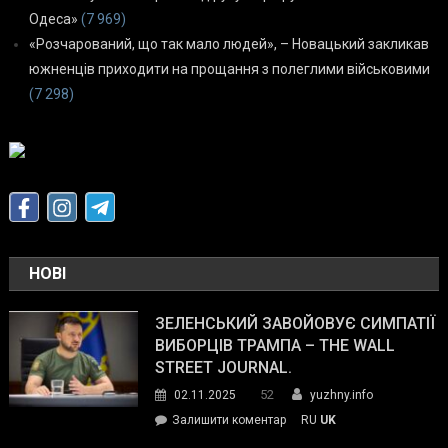
Одеса»
(7 969)
«Розчарований, що так мало людей», – Новацький закликав
южненців приходити на прощання з полеглими військовими
(7 298)
НОВІ
ЗЕЛЕНСЬКИЙ ЗАВОЙОВУЄ СИМПАТІЇ
ВИБОРЦІВ ТРАМПА – THE WALL
STREET JOURNAL.
52
02.11.2025
yuzhny.info
on
Залишити коментар
RU
UK
Зеленський