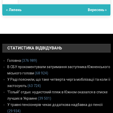
« Липень
Вересень »
СТАТИСТИКА ВІДВІДУВАНЬ
Головна
(376 989)
В СБУ прокоментували затримання заступника Южненського
міського голови
(68 924)
У Раді пояснили, що таке четверта черга мобілізації та коли її
застосують
(63 724)
“Голый” отдых: нудистский пляж в Южном оказался в списке
лучших в Украине
(39 501)
У травні пенсіонерів чекає додаткова надбавка до пенсії
(29 934)