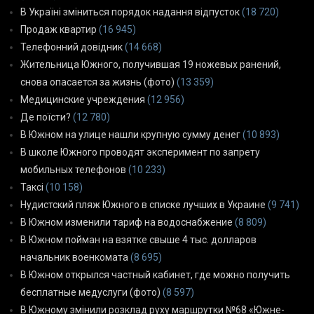
В Україні зміниться порядок надання відпусток
(18 720)
Продаж квартир
(16 945)
Телефонний довідник
(14 668)
Жительница Южного, получившая 19 ножевых ранений,
снова опасается за жизнь (фото)
(13 359)
Медицинские учреждения
(12 956)
Де поїсти?
(12 780)
В Южном на улице нашли крупную сумму денег
(10 893)
В школе Южного проводят эксперимент по запрету
мобильных телефонов
(10 233)
Таксі
(10 158)
Нудистский пляж Южного в списке лучших в Украине
(9 741)
В Южном изменили тариф на водоснабжение
(8 809)
В Южном пойман на взятке свыше 4 тыс. долларов
начальник военкомата
(8 695)
В Южном открылся частный кабинет, где можно получить
бесплатные медуслуги (фото)
(8 597)
В Южному змінили розклад руху маршрутки №68 «Южне-