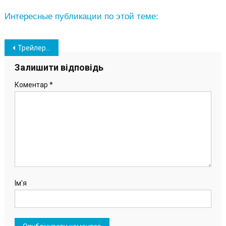
Интересные публикации по этой теме:
Навігація
Трейлеры с башнями для ветрогенераторов выехали из порта «Южный» (фото)
записів
Залишити відповідь
Коментар
*
Ім'я