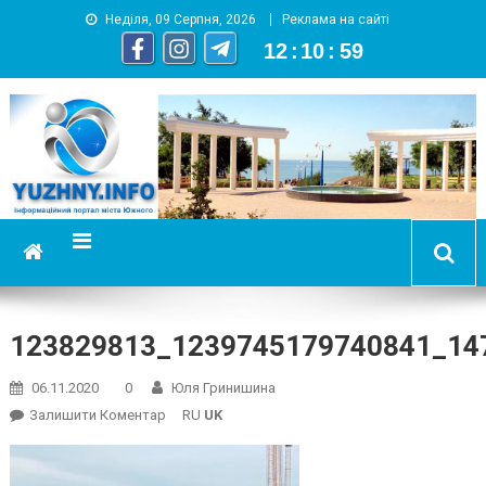
Неділя, 09 Серпня, 2026
Реклама на сайті
12
:
10
:
59
YUZHNY.INFO
информационный портал города Южный
123829813_1239745179740841_14
06.11.2020
0
Юля Гринишина
On
Залишити Коментар
RU
UK
123829813_1239745179740841_147001892721462