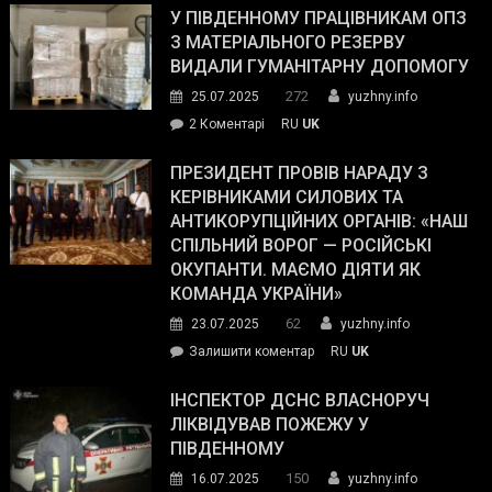
завойовує
У ПІВДЕННОМУ ПРАЦІВНИКАМ ОПЗ
симпатії
З МАТЕРІАЛЬНОГО РЕЗЕРВУ
виборців
ВИДАЛИ ГУМАНІТАРНУ ДОПОМОГУ
Трампа
272
25.07.2025
yuzhny.info
–
до
2 Коментарі
RU
UK
The
У
Wall
Південному
ПРЕЗИДЕНТ ПРОВІВ НАРАДУ З
Street
працівникам
КЕРІВНИКАМИ СИЛОВИХ ТА
Journal.
ОПЗ
АНТИКОРУПЦІЙНИХ ОРГАНІВ: «НАШ
з
СПІЛЬНИЙ ВОРОГ — РОСІЙСЬКІ
матеріального
ОКУПАНТИ. МАЄМО ДІЯТИ ЯК
резерву
КОМАНДА УКРАЇНИ»
видали
62
23.07.2025
yuzhny.info
гуманітарну
on
Залишити коментар
RU
UK
допомогу
Президент
провів
ІНСПЕКТОР ДСНС ВЛАСНОРУЧ
нараду
ЛІКВІДУВАВ ПОЖЕЖУ У
з
ПІВДЕННОМУ
керівниками
150
16.07.2025
yuzhny.info
силових