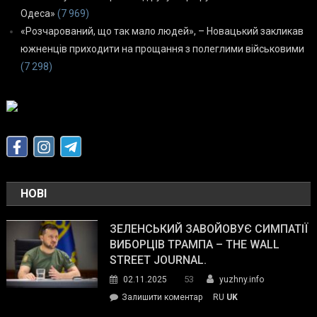
Одеса»
(7 969)
«Розчарований, що так мало людей», – Новацький закликав
южненців приходити на прощання з полеглими військовими
(7 298)
НОВІ
ЗЕЛЕНСЬКИЙ ЗАВОЙОВУЄ СИМПАТІЇ
ВИБОРЦІВ ТРАМПА – THE WALL
STREET JOURNAL.
53
02.11.2025
yuzhny.info
on
Залишити коментар
RU
UK
Зеленський