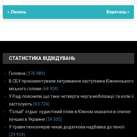
« Липень
Вересень »
СТАТИСТИКА ВІДВІДУВАНЬ
Головна
(376 989)
В СБУ прокоментували затримання заступника Южненського
міського голови
(68 924)
У Раді пояснили, що таке четверта черга мобілізації та коли її
застосують
(63 724)
“Голый” отдых: нудистский пляж в Южном оказался в списке
лучших в Украине
(39 505)
У травні пенсіонерів чекає додаткова надбавка до пенсії
(29 934)