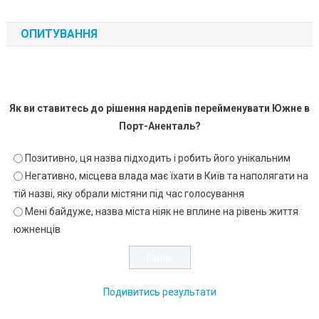
ОПИТУВАННЯ
Як ви ставитесь до рішення нардепів перейменувати Южне в
Порт-Аненталь?
Позитивно, ця назва підходить і робить його унікальним
Негативно, місцева влада має їхати в Київ та наполягати на
тій назві, яку обрали містяни під час голосування
Мені байдуже, назва міста ніяк не вплине на рівень життя
южненців
Подивитись результати