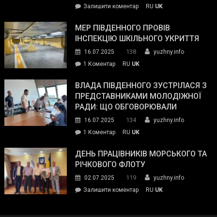
on
Залишити коментар
RU
UK
та
Інспектор
антикорупційних
ДСНС
МЕР ПІВДЕННОГО ПРОВІВ
органів:
власноруч
ІНСПЕКЦІЮ ШКІЛЬНОГО УКРИТТЯ
«Наш
ліквідував
спільний
138
16.07.2025
yuzhny.info
пожежу
ворог
до
1 Коментар
RU
UK
у
—
Мер
Південному
російські
Південного
ВЛАДА ПІВДЕННОГО ЗУСТРІЛАСЯ З
окупанти.
провів
ПРЕДСТАВНИКАМИ МОЛОДІЖНОЇ
Маємо
інспекцію
РАДИ: ЩО ОБГОВОРЮВАЛИ
діяти
шкільного
134
16.07.2025
yuzhny.info
як
укриття
команда
до
1 Коментар
RU
UK
України»
Влада
Південного
ДЕНЬ ПРАЦІВНИКІВ МОРСЬКОГО ТА
зустрілася
РІЧКОВОГО ФЛОТУ
з
119
02.07.2025
yuzhny.info
представниками
on
Залишити коментар
RU
UK
молодіжної
День
ради:
працівників
що