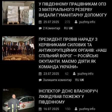
завойовує
У ПІВДЕННОМУ ПРАЦІВНИКАМ ОПЗ
симпатії
З МАТЕРІАЛЬНОГО РЕЗЕРВУ
виборців
ВИДАЛИ ГУМАНІТАРНУ ДОПОМОГУ
Трампа
272
25.07.2025
yuzhny.info
–
до
2 Коментарі
RU
UK
The
У
Wall
Південному
ПРЕЗИДЕНТ ПРОВІВ НАРАДУ З
Street
працівникам
КЕРІВНИКАМИ СИЛОВИХ ТА
Journal.
ОПЗ
АНТИКОРУПЦІЙНИХ ОРГАНІВ: «НАШ
з
СПІЛЬНИЙ ВОРОГ — РОСІЙСЬКІ
матеріального
ОКУПАНТИ. МАЄМО ДІЯТИ ЯК
резерву
КОМАНДА УКРАЇНИ»
видали
62
23.07.2025
yuzhny.info
гуманітарну
on
Залишити коментар
RU
UK
допомогу
Президент
провів
ІНСПЕКТОР ДСНС ВЛАСНОРУЧ
нараду
ЛІКВІДУВАВ ПОЖЕЖУ У
з
ПІВДЕННОМУ
керівниками
150
16.07.2025
yuzhny.info
силових