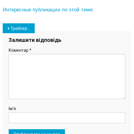
Интересные публикации по этой теме:
Навігація
Трейлеры с башнями для ветрогенераторов выехали из порта «Южный» (фото)
записів
Залишити відповідь
Коментар
*
Ім'я