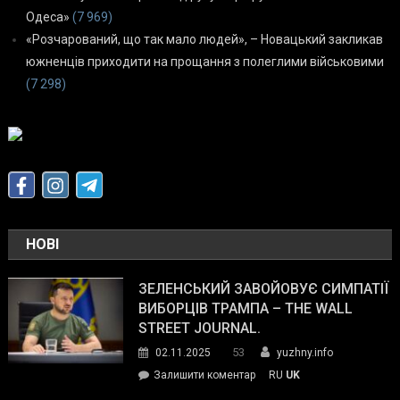
Одеса»
(7 969)
«Розчарований, що так мало людей», – Новацький закликав
южненців приходити на прощання з полеглими військовими
(7 298)
НОВІ
ЗЕЛЕНСЬКИЙ ЗАВОЙОВУЄ СИМПАТІЇ
ВИБОРЦІВ ТРАМПА – THE WALL
STREET JOURNAL.
53
02.11.2025
yuzhny.info
on
Залишити коментар
RU
UK
Зеленський