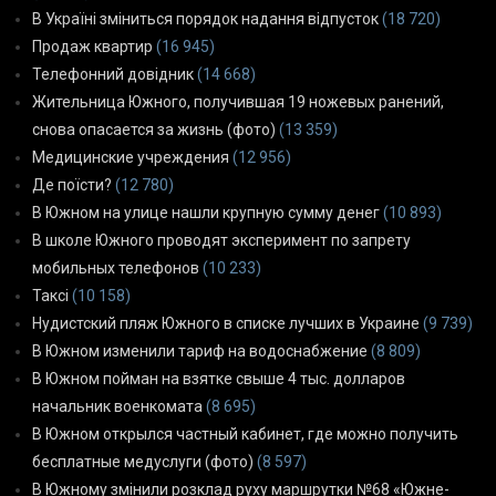
В Україні зміниться порядок надання відпусток
(18 720)
Продаж квартир
(16 945)
Телефонний довідник
(14 668)
Жительница Южного, получившая 19 ножевых ранений,
снова опасается за жизнь (фото)
(13 359)
Медицинские учреждения
(12 956)
Де поїсти?
(12 780)
В Южном на улице нашли крупную сумму денег
(10 893)
В школе Южного проводят эксперимент по запрету
мобильных телефонов
(10 233)
Таксі
(10 158)
Нудистский пляж Южного в списке лучших в Украине
(9 739)
В Южном изменили тариф на водоснабжение
(8 809)
В Южном пойман на взятке свыше 4 тыс. долларов
начальник военкомата
(8 695)
В Южном открылся частный кабинет, где можно получить
бесплатные медуслуги (фото)
(8 597)
В Южному змінили розклад руху маршрутки №68 «Южне-