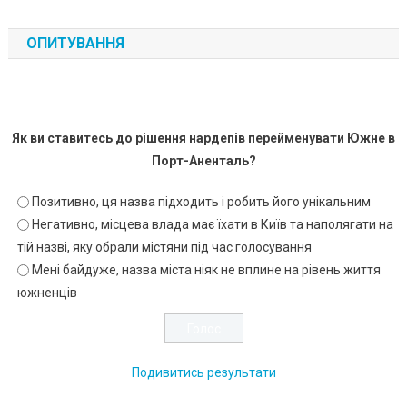
ОПИТУВАННЯ
Як ви ставитесь до рішення нардепів перейменувати Южне в
Порт-Аненталь?
Позитивно, ця назва підходить і робить його унікальним
Негативно, місцева влада має їхати в Київ та наполягати на
тій назві, яку обрали містяни під час голосування
Мені байдуже, назва міста ніяк не вплине на рівень життя
южненців
Подивитись результати