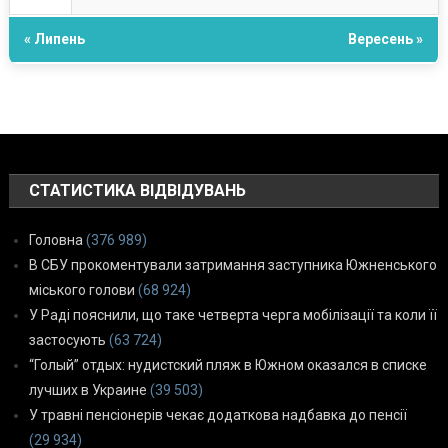
« Липень
Вересень »
СТАТИСТИКА ВІДВІДУВАНЬ
Головна
(376 989)
В СБУ прокоментували затримання заступника Южненського
міського голови
(68 924)
У Раді пояснили, що таке четверта черга мобілізації та коли її
застосують
(63 724)
“Голый” отдых: нудистский пляж в Южном оказался в списке
лучших в Украине
(39 503)
У травні пенсіонерів чекає додаткова надбавка до пенсії
(29 934)