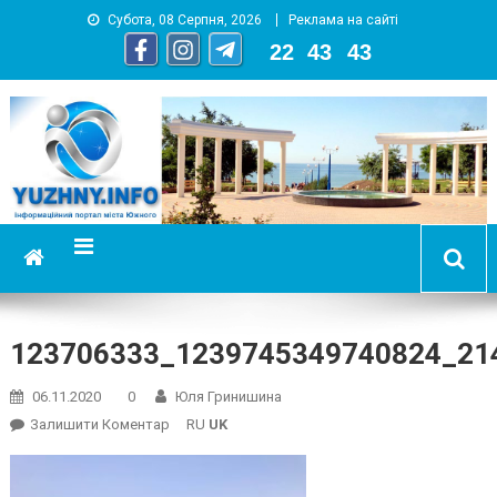
Субота, 08 Серпня, 2026
Реклама на сайті
22
:
43
:
44
YUZHNY.INFO
информационный портал города Южный
123706333_1239745349740824_21
06.11.2020
0
Юля Гринишина
On
Залишити Коментар
RU
UK
123706333_1239745349740824_214741638732488