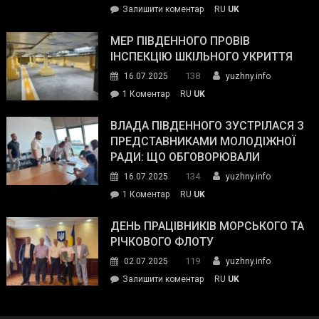
on
Залишити коментар
RU
UK
та
Інспектор
антикорупційних
ДСНС
МЕР ПІВДЕННОГО ПРОВІВ
органів:
власноруч
ІНСПЕКЦІЮ ШКІЛЬНОГО УКРИТТЯ
«Наш
ліквідував
спільний
138
16.07.2025
yuzhny.info
пожежу
ворог
до
1 Коментар
RU
UK
у
—
Мер
Південному
російські
Південного
ВЛАДА ПІВДЕННОГО ЗУСТРІЛАСЯ З
окупанти.
провів
ПРЕДСТАВНИКАМИ МОЛОДІЖНОЇ
Маємо
інспекцію
РАДИ: ЩО ОБГОВОРЮВАЛИ
діяти
шкільного
134
16.07.2025
yuzhny.info
як
укриття
команда
до
1 Коментар
RU
UK
України»
Влада
Південного
ДЕНЬ ПРАЦІВНИКІВ МОРСЬКОГО ТА
зустрілася
РІЧКОВОГО ФЛОТУ
з
119
02.07.2025
yuzhny.info
представниками
on
Залишити коментар
RU
UK
молодіжної
День
ради:
працівників
що