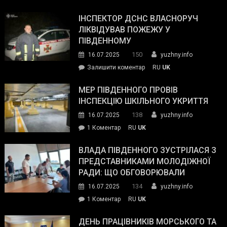
Президент
провів
ІНСПЕКТОР ДСНС ВЛАСНОРУЧ
нараду
ЛІКВІДУВАВ ПОЖЕЖУ У
з
ПІВДЕННОМУ
керівниками
150
16.07.2025
yuzhny.info
силових
on
Залишити коментар
RU
UK
та
Інспектор
антикорупційних
ДСНС
МЕР ПІВДЕННОГО ПРОВІВ
органів:
власноруч
ІНСПЕКЦІЮ ШКІЛЬНОГО УКРИТТЯ
«Наш
ліквідував
спільний
138
16.07.2025
yuzhny.info
пожежу
ворог
до
1 Коментар
RU
UK
у
—
Мер
Південному
російські
Південного
ВЛАДА ПІВДЕННОГО ЗУСТРІЛАСЯ З
окупанти.
провів
ПРЕДСТАВНИКАМИ МОЛОДІЖНОЇ
Маємо
інспекцію
РАДИ: ЩО ОБГОВОРЮВАЛИ
діяти
шкільного
134
16.07.2025
yuzhny.info
як
укриття
команда
до
1 Коментар
RU
UK
України»
Влада
Південного
ДЕНЬ ПРАЦІВНИКІВ МОРСЬКОГО ТА