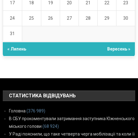
17
18
19
20
21
22
23
24
25
26
27
28
29
30
31
« Липень
Вересень »
СТАТИСТИКА ВІДВІДУВАНЬ
Головна
(376 989)
В СБУ прокоментували затримання заступника Южненського
міського голови
(68 924)
У Раді пояснили, що таке четверта черга мобілізації та коли її