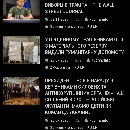
ВИБОРЦІВ ТРАМПА – THE WALL
STREET JOURNAL.
53
02.11.2025
yuzhny.info
on
Залишити коментар
RU
UK
Зеленський
завойовує
У ПІВДЕННОМУ ПРАЦІВНИКАМ ОПЗ
симпатії
З МАТЕРІАЛЬНОГО РЕЗЕРВУ
виборців
ВИДАЛИ ГУМАНІТАРНУ ДОПОМОГУ
Трампа
272
25.07.2025
yuzhny.info
–
до
2 Коментарі
RU
UK
The
У
Wall
Південному
ПРЕЗИДЕНТ ПРОВІВ НАРАДУ З
Street
працівникам
КЕРІВНИКАМИ СИЛОВИХ ТА
Journal.
ОПЗ
АНТИКОРУПЦІЙНИХ ОРГАНІВ: «НАШ
з
СПІЛЬНИЙ ВОРОГ — РОСІЙСЬКІ
матеріального
ОКУПАНТИ. МАЄМО ДІЯТИ ЯК
резерву
КОМАНДА УКРАЇНИ»
видали
62
23.07.2025
yuzhny.info
гуманітарну
on
Залишити коментар
RU
UK
допомогу