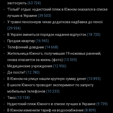
застосують
(63 724)
“Голый” отдых: нудистский пляж в Южном оказался в списке
лучших в Украине
(39 503)
У травні пенсіонерів чекає додаткова надбавка до пенсії
(29 934)
В Україні зміниться порядок надання відпусток
(18 720)
Продаж квартир
(16 945)
Телефонний довідник
(14 668)
Жительница Южного, получившая 19 ножевых ранений,
снова опасается за жизнь (фото)
(13 359)
Медицинские учреждения
(12 956)
Де поїсти?
(12 780)
В Южном на улице нашли крупную сумму денег
(10 893)
В школе Южного проводят эксперимент по запрету
мобильных телефонов
(10 233)
Таксі
(10 158)
Нудистский пляж Южного в списке лучших в Украине
(9 739)
В Южном изменили тариф на водоснабжение
(8 809)