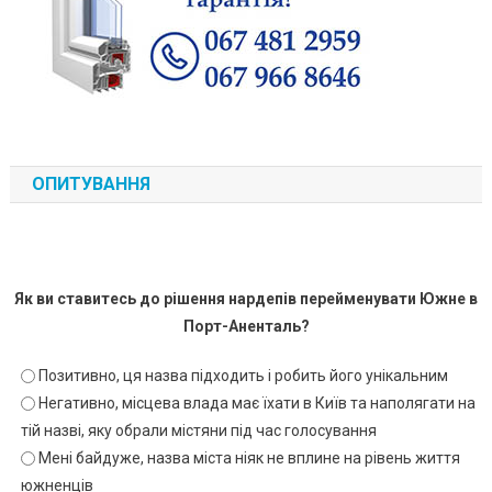
ОПИТУВАННЯ
Як ви ставитесь до рішення нардепів перейменувати Южне в
Порт-Аненталь?
Позитивно, ця назва підходить і робить його унікальним
Негативно, місцева влада має їхати в Київ та наполягати на
тій назві, яку обрали містяни під час голосування
Мені байдуже, назва міста ніяк не вплине на рівень життя
южненців