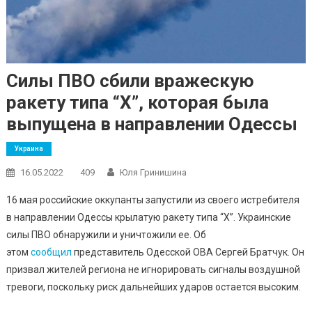
Силы ПВО сбили вражескую
ракету типа “Х”, которая была
выпущена в направлении Одессы
Украина
16.05.2022
409
Юля Гринишина
16 мая российские оккупанты запустили из своего истребителя
в направлении Одессы крылатую ракету типа “Х”. Украинские
силы ПВО обнаружили и уничтожили ее. Об
этом
сообщил
представитель Одесской ОВА Сергей Братчук. Он
призвал жителей региона не игнорировать сигналы воздушной
тревоги, поскольку риск дальнейших ударов остается высоким.