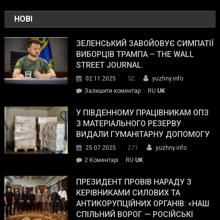
НОВІ
ЗЕЛЕНСЬКИЙ ЗАВОЙОВУЄ СИМПАТІЇ
ВИБОРЦІВ ТРАМПА – THE WALL
STREET JOURNAL.
52
02.11.2025
yuzhny.info
on
Залишити коментар
RU
UK
Зеленський
завойовує
У ПІВДЕННОМУ ПРАЦІВНИКАМ ОПЗ
симпатії
З МАТЕРІАЛЬНОГО РЕЗЕРВУ
виборців
ВИДАЛИ ГУМАНІТАРНУ ДОПОМОГУ
Трампа
271
25.07.2025
yuzhny.info
–
до
2 Коментарі
RU
UK
The
У
Wall
Південному
ПРЕЗИДЕНТ ПРОВІВ НАРАДУ З
Street
працівникам
КЕРІВНИКАМИ СИЛОВИХ ТА
Journal.
ОПЗ
АНТИКОРУПЦІЙНИХ ОРГАНІВ: «НАШ
з
СПІЛЬНИЙ ВОРОГ — РОСІЙСЬКІ