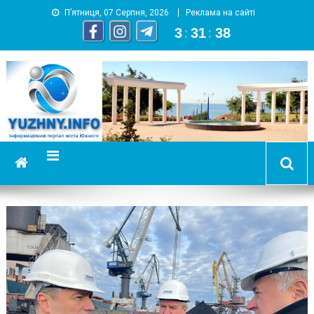
П’ятниця, 07 Серпня, 2026
Реклама на сайті
3
:
31
:
39
YUZHNY.INFO
информационный портал города Южный