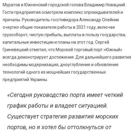
Муратов и Южненский городской голова Владимир Новацкий.
«Южный»
И
Гости предприятия осмотрели комплекс опрокидывателей и
Обозначил
причалы. Руководитель госстивидора Александр Олейник
Задачи
очертил общие показатели работы в 2021 году, включая
По
грузооборот, чистую прибыль, выплаты в пользу государства,
Его
капитальные инвестиции и планы на этот год. Сергей
Развитию
Гриневецкий отметил, что Морской торговый порт «Южный»
всегда демонстрирует достижения. Для дальнейшего развития
необходимы модернизация, дноуглубление и обновление
технологий одного из мощнейших государственных
предприятий Украины.
«Сегодня руководство порта имеет четкий
график работы и владеет ситуацией.
Существует стратегия развития морских
портов, но я хотел бы оттолкнуться от