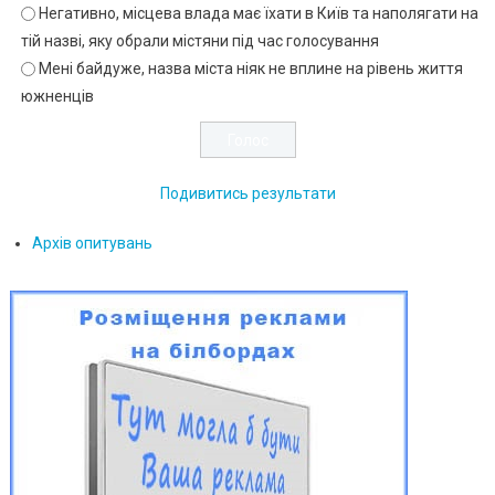
Негативно, місцева влада має їхати в Київ та наполягати на
тій назві, яку обрали містяни під час голосування
Мені байдуже, назва міста ніяк не вплине на рівень життя
южненців
Подивитись результати
Архів опитувань