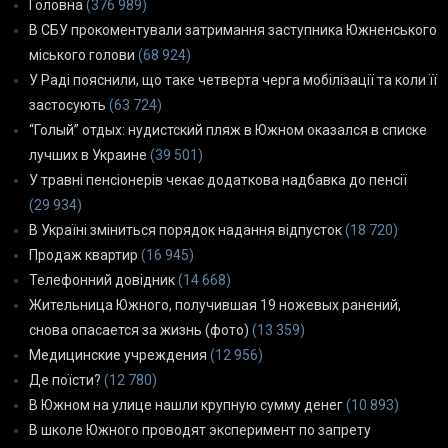
Головна
(376 989)
В СБУ прокоментували затримання заступника Южненського
міського голови
(68 924)
У Раді пояснили, що таке четверта черга мобілізації та коли її
застосують
(63 724)
“Голый” отдых: нудистский пляж в Южном оказался в списке
лучших в Украине
(39 501)
У травні пенсіонерів чекає додаткова надбавка до пенсії
(29 934)
В Україні зміниться порядок надання відпусток
(18 720)
Продаж квартир
(16 945)
Телефонний довідник
(14 668)
Жительница Южного, получившая 19 ножевых ранений,
снова опасается за жизнь (фото)
(13 359)
Медицинские учреждения
(12 956)
Де поїсти?
(12 780)
В Южном на улице нашли крупную сумму денег
(10 893)
В школе Южного проводят эксперимент по запрету