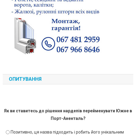
ОПИТУВАННЯ
Як ви ставитесь до рішення нардепів перейменувати Южне в
Порт-Аненталь?
Позитивно, ця назва підходить і робить його унікальним