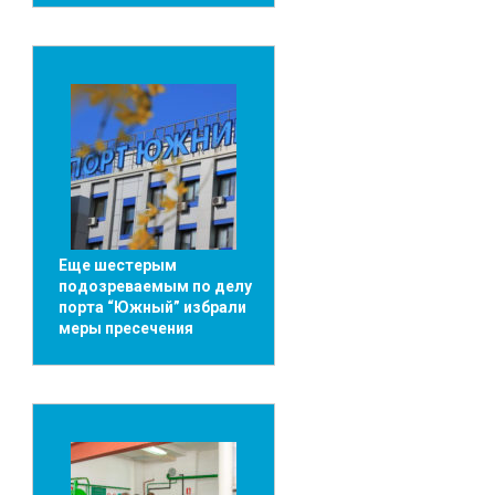
Еще шестерым
подозреваемым по делу
порта “Южный” избрали
меры пресечения