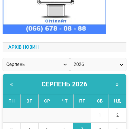
АРХІВ НОВИН
СЕРПЕНЬ 2026
«
»
ПН
ВТ
СР
ЧТ
ПТ
СБ
НД
1
2