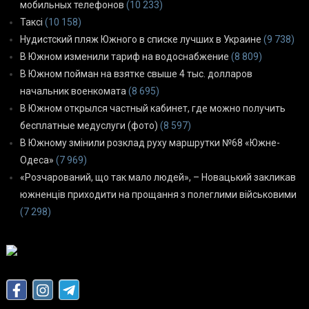
мобильных телефонов
(10 233)
Таксі
(10 158)
Нудистский пляж Южного в списке лучших в Украине
(9 738)
В Южном изменили тариф на водоснабжение
(8 809)
В Южном пойман на взятке свыше 4 тыс. долларов
начальник военкомата
(8 695)
В Южном открылся частный кабинет, где можно получить
бесплатные медуслуги (фото)
(8 597)
В Южному змінили розклад руху маршрутки №68 «Южне-
Одеса»
(7 969)
«Розчарований, що так мало людей», – Новацький закликав
южненців приходити на прощання з полеглими військовими
(7 298)