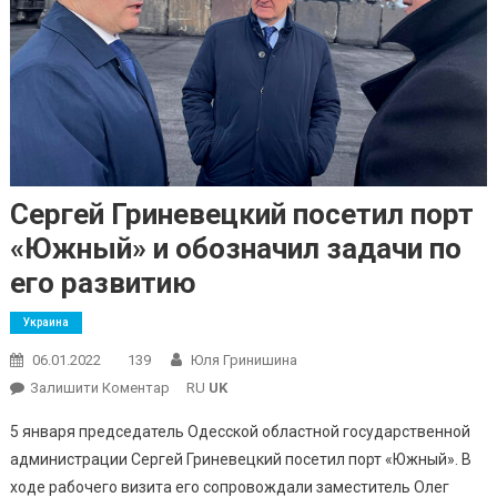
Сергей Гриневецкий посетил порт
«Южный» и обозначил задачи по
его развитию
Украина
06.01.2022
139
Юля Гринишина
On
Залишити Коментар
RU
UK
Сергей
5 января председатель Одесской областной государственной
Гриневецкий
администрации Сергей Гриневецкий посетил порт «Южный». В
Посетил
ходе рабочего визита его сопровождали заместитель Олег
Порт