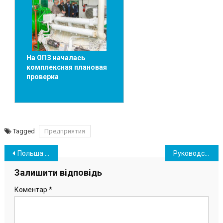
На ОПЗ началась
комплексная плановая
проверка
Tagged
Предприятия
Навігація
Польша меняет правила трудоустройства для украинцев
Руководство полиции проведет прием граждан в населенных пунктах Южненской ОТГ
записів
Залишити відповідь
Коментар
*