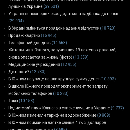
лучших в Украине
(39 501)
У травні пенсіонерів чекає додаткова надбавка до пенсії
(29 934)
В Україні зміниться порядок надання відпусток
(18 720)
Продаж квартир
(16 945)
Телефонний довідник
(14 668)
Жительница Южного, получившая 19 ножевых ранений,
снова опасается за жизнь (фото)
(13 359)
Медицинские учреждения
(12 956)
Де поїсти?
(12 780)
В Южном на улице нашли крупную сумму денег
(10 893)
В школе Южного проводят эксперимент по запрету
мобильных телефонов
(10 233)
Таксі
(10 158)
Нудистский пляж Южного в списке лучших в Украине
(9 737)
В Южном изменили тариф на водоснабжение
(8 809)
В Южном пойман на взятке свыше 4 тыс. долларов
начальник военкомата
(8 695)