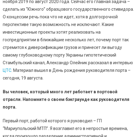
Положении
ноября 2019 по август 2020 года. Сейчас его главная задача –
И
сделать из “Южного” образцового государственного стивидора.
Планах
О концессии речь пока что не идет, хотя в долгосрочной
Развития
перспективе такую возможность не исключают. Какие
Предприятия
инвестиционные проекты хотят реализовать на
госпредприятии в ближайшие несколько лет, почему порт так
стремится к диверсификации грузов и принесет ли выгоду
самому глубоководному порту Украины гипотетический
Стамбульский канал, Александр Олейник рассказал в интервью
ЦТС
. Материал вышел в День рождения руководителя порта –
сегодня, 19 августа.
Вы человек, который много лет работает в портовой
отрасли. Напомните о своем бэкграунде как руководителя
порта.
Первый порт, работой которого я руководил – ГП
“Мариупольский МТП”. Я возглавил его в непростые времена,
когда произошло разделение административной и