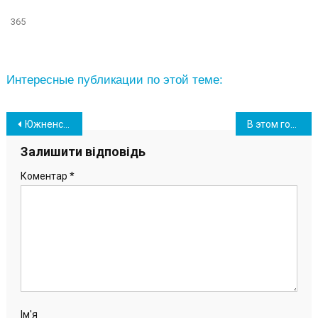
365
Интересные публикации по этой теме:
Навігація
Южненские велосипедисты жалуются на стихийный рынок вдоль велодорожки
В этом году в Южном приступят к реконструкции еще одного участка дороги
записів
Залишити відповідь
Коментар
*
Ім'я