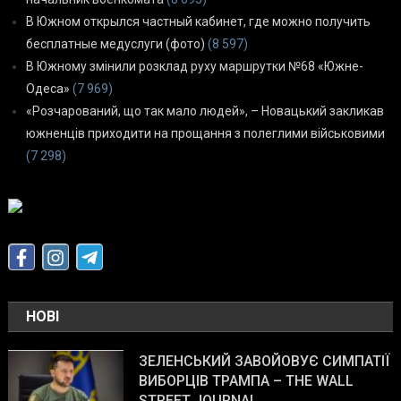
В Южном открылся частный кабинет, где можно получить
бесплатные медуслуги (фото)
(8 597)
В Южному змінили розклад руху маршрутки №68 «Южне-
Одеса»
(7 969)
«Розчарований, що так мало людей», – Новацький закликав
южненців приходити на прощання з полеглими військовими
(7 298)
НОВІ
ЗЕЛЕНСЬКИЙ ЗАВОЙОВУЄ СИМПАТІЇ
ВИБОРЦІВ ТРАМПА – THE WALL
STREET JOURNAL.