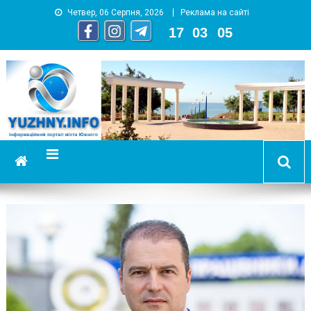
Четвер, 06 Серпня, 2026
Реклама на сайті
17
:
03
:
07
YUZHNY.INFO
информационный портал города Южный