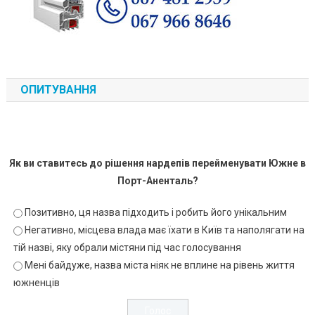
ОПИТУВАННЯ
Як ви ставитесь до рішення нардепів перейменувати Южне в
Порт-Аненталь?
Позитивно, ця назва підходить і робить його унікальним
Негативно, місцева влада має їхати в Київ та наполягати на
тій назві, яку обрали містяни під час голосування
Мені байдуже, назва міста ніяк не вплине на рівень життя
южненців