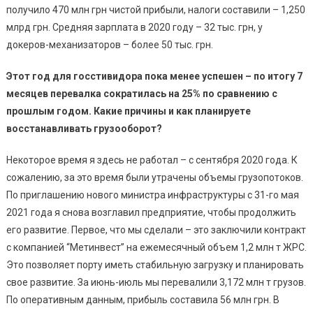
получило 470 млн грн чистой прибыли, налоги составили – 1,250
млрд грн. Средняя зарплата в 2020 году – 32 тыс. грн, у
докеров-механизаторов – более 50 тыс. грн.
Этот год для госстивидора пока менее успешен – по итогу 7
месяцев перевалка сократилась на 25% по сравнению с
прошлым годом. Какие причины и как планируете
восстанавливать грузооборот?
Некоторое время я здесь не работал – с сентября 2020 года. К
сожалению, за это время были утрачены объемы грузопотоков.
По приглашению нового министра инфраструктуры с 31-го мая
2021 года я снова возглавил предприятие, чтобы продолжить
его развитие. Первое, что мы сделали – это заключили контракт
с компанией “Метинвест” на ежемесячный объем 1,2 млн т ЖРС.
Это позволяет порту иметь стабильную загрузку и планировать
свое развитие. За июнь-июль мы перевалили 3,172 млн т грузов.
По оперативным данным, прибыль составила 56 млн грн. В