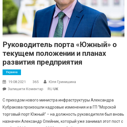
Руководитель порта «Южный» о
текущем положении и планах
развития предприятия
Украина
19.08.2021
365
Юля Гринишина
On
Залишити Коментар
RU
UK
Руководитель
С приходом нового министра инфраструктуры Александра
Порта
Кубракова произошли кадровые изменения и в ГП “Морской
«Южный»
торговый порт Южный” – на должность руководителя был вновь
О
назначен Александр Олейник, который уже занимал этот пост с
Текущем