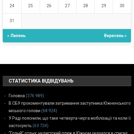
24
25
26
27
28
29
30
31
« Липень
Вересень »
СТАТИСТИКА ВІДВІДУВАНЬ
Головна
(376 989)
В СБУ прокоментували затримання заступника Южненського
міського голови
(68 924)
У Раді пояснили, що таке четверта черга мобілізації та коли її
застосують
(63 724)
“Голый” отдых: нудистский пляж в Южном оказался в списке