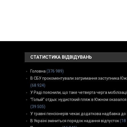
СТАТИСТИКА ВІДВІДУВАНЬ
Головна
(376 989)
В СБУ прокоментували затримання заступника Южн
(68 924)
У Раді пояснили, що таке четверта черга мобілізаці
“Голый” отдых: нудистский пляж в Южном оказался
(39 505)
У травні пенсіонерів чекає додаткова надбавка до 
В Україні зміниться порядок надання відпусток
(18