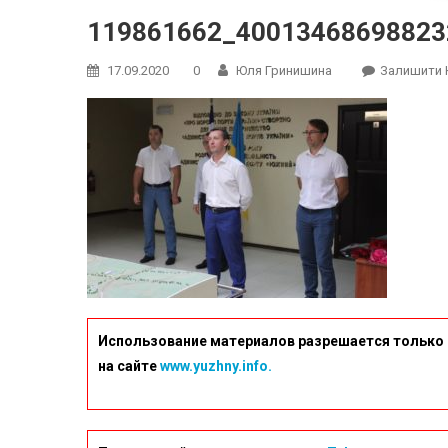
119861662_40013468698823
17.09.2020
0
Юля Гринишина
Залишити 
Использование материалов разрешается только 
на сайте
www.yuzhny.info.