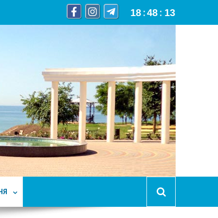
18
:
48
:
14
НЯ