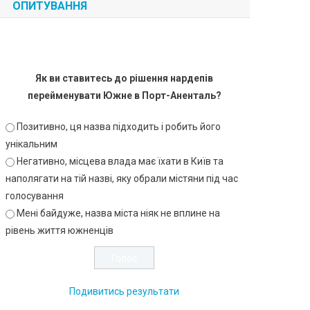
ОПИТУВАННЯ
Як ви ставитесь до рішення нардепів
перейменувати Южне в Порт-Аненталь?
Позитивно, ця назва підходить і робить його
унікальним
Негативно, місцева влада має їхати в Київ та
наполягати на тій назві, яку обрали містяни під час
голосування
Мені байдуже, назва міста ніяк не вплине на
рівень життя южненців
Подивитись результати