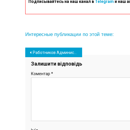
Подписывайтесь на наш канал в
Telegram
и наш а
Интересные публикации по этой теме:
Навігація
Работников Администрации порта Пивденный наградили за их профессионализм (фото)
записів
Залишити відповідь
Коментар
*