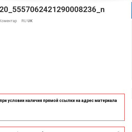
20_5557062421290008236_n
On
Коментар
RU
UK
119861662_4001346869882320_5557062421290008236_n
при условии наличия прямой ссылки на адрес материала