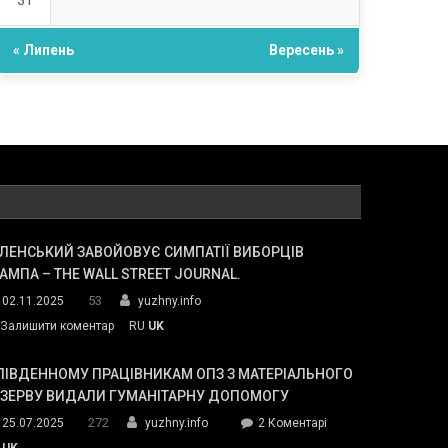
31
« Липень
Вересень »
ЛЕНСЬКИЙ ЗАВОЙОВУЄ СИМПАТІЇ ВИБОРЦІВ
АМПА – THE WALL STREET JOURNAL.
53
02.11.2025
yuzhny.info
on
Залишити коментар
RU
UK
Зеленський
завойовує
ПІВДЕННОМУ ПРАЦІВНИКАМ ОПЗ З МАТЕРІАЛЬНОГО
симпатії
ЕЗЕРВУ ВИДАЛИ ГУМАНІТАРНУ ДОПОМОГУ
виборців
272
до
25.07.2025
yuzhny.info
2 Коментарі
Трампа
У