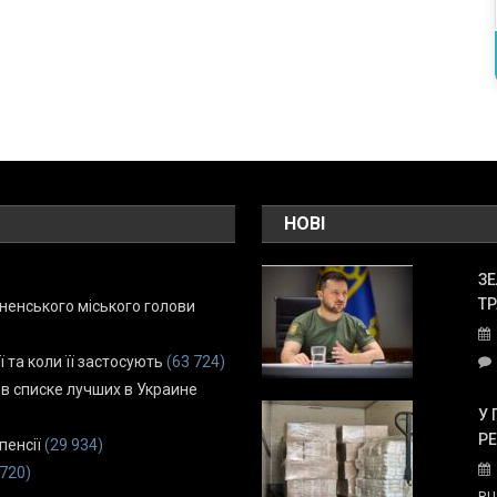
НОВІ
ЗЕ
ТР
енського міського голови
ї та коли її застосують
(63 724)
 в списке лучших в Украине
У 
Р
пенсії
(29 934)
 720)