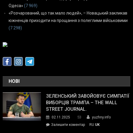
Одеса»
(7 969)
«Розчарований, що так мало людей», – Новацький закликав
южненців приходити на прощання з полеглими військовими
(7 298)
НОВІ
ЗЕЛЕНСЬКИЙ ЗАВОЙОВУЄ СИМПАТІЇ
ВИБОРЦІВ ТРАМПА – THE WALL
STREET JOURNAL.
53
02.11.2025
yuzhny.info
on
Залишити коментар
RU
UK
Зеленський