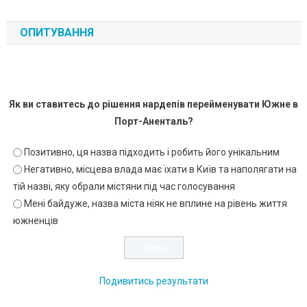
ОПИТУВАННЯ
Як ви ставитесь до рішення нардепів перейменувати Южне в
Порт-Аненталь?
Позитивно, ця назва підходить і робить його унікальним
Негативно, місцева влада має їхати в Київ та наполягати на
тій назві, яку обрали містяни під час голосування
Мені байдуже, назва міста ніяк не вплине на рівень життя
южненців
Подивитись результати