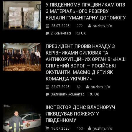
завойовує
У ПІВДЕННОМУ ПРАЦІВНИКАМ ОПЗ
симпатії
З МАТЕРІАЛЬНОГО РЕЗЕРВУ
виборців
ВИДАЛИ ГУМАНІТАРНУ ДОПОМОГУ
Трампа
272
25.07.2025
yuzhny.info
–
до
2 Коментарі
RU
UK
The
У
Wall
Південному
ПРЕЗИДЕНТ ПРОВІВ НАРАДУ З
Street
працівникам
КЕРІВНИКАМИ СИЛОВИХ ТА
Journal.
ОПЗ
АНТИКОРУПЦІЙНИХ ОРГАНІВ: «НАШ
з
СПІЛЬНИЙ ВОРОГ — РОСІЙСЬКІ
матеріального
ОКУПАНТИ. МАЄМО ДІЯТИ ЯК
резерву
КОМАНДА УКРАЇНИ»
видали
62
23.07.2025
yuzhny.info
гуманітарну
on
Залишити коментар
RU
UK
допомогу
Президент
провів
ІНСПЕКТОР ДСНС ВЛАСНОРУЧ
нараду
ЛІКВІДУВАВ ПОЖЕЖУ У
з
ПІВДЕННОМУ
керівниками
150
16.07.2025
yuzhny.info
силових