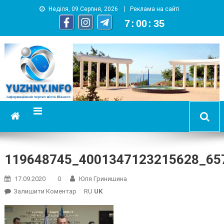
Неділя, 09 Серпня, 2026
Реклама на сайті
7
:
00
:
35
YUZHNY.INFO
информационный портал города Южный
119648745_4001347123215628_65
17.09.2020
0
Юля Гринишина
On
Залишити Коментар
RU
UK
119648745_4001347123215628_657849516829174