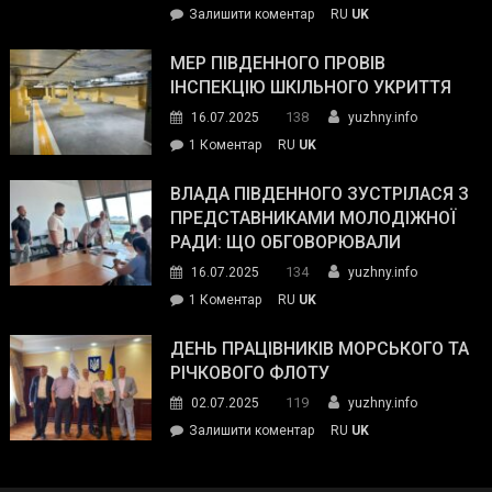
on
Залишити коментар
RU
UK
та
Інспектор
антикорупційних
ДСНС
МЕР ПІВДЕННОГО ПРОВІВ
органів:
власноруч
ІНСПЕКЦІЮ ШКІЛЬНОГО УКРИТТЯ
«Наш
ліквідував
спільний
138
16.07.2025
yuzhny.info
пожежу
ворог
до
1 Коментар
RU
UK
у
—
Мер
Південному
російські
Південного
ВЛАДА ПІВДЕННОГО ЗУСТРІЛАСЯ З
окупанти.
провів
ПРЕДСТАВНИКАМИ МОЛОДІЖНОЇ
Маємо
інспекцію
РАДИ: ЩО ОБГОВОРЮВАЛИ
діяти
шкільного
134
16.07.2025
yuzhny.info
як
укриття
команда
до
1 Коментар
RU
UK
України»
Влада
Південного
ДЕНЬ ПРАЦІВНИКІВ МОРСЬКОГО ТА
зустрілася
РІЧКОВОГО ФЛОТУ
з
119
02.07.2025
yuzhny.info
представниками
on
Залишити коментар
RU
UK
молодіжної
День
ради:
працівників
що