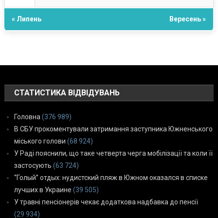
« Липень
Вересень »
СТАТИСТИКА ВІДВІДУВАНЬ
Головна
(376 989)
В СБУ прокоментували затримання заступника Южненського
міського голови
(68 924)
У Раді пояснили, що таке четверта черга мобілізації та коли її
застосують
(63 724)
“Голый” отдых: нудистский пляж в Южном оказался в списке
лучших в Украине
(39 505)
У травні пенсіонерів чекає додаткова надбавка до пенсії
(29 934)