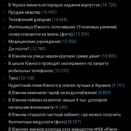
В Україні зміниться порядок надання відпусток
(18 720)
Продаж квартир
(16 945)
Телефонний довідник
(14 668)
Жительница Южного, получившая 19 ножевых ранений,
снова опасается за жизнь (фото)
(13 359)
Медицинские учреждения
(12 956)
Де поїсти?
(12 780)
В Южном на улице нашли крупную сумму денег
(10 893)
В школе Южного проводят эксперимент по запрету
мобильных телефонов
(10 233)
Таксі
(10 158)
Нудистский пляж Южного в списке лучших в Украине
(9 741)
В Южном изменили тариф на водоснабжение
(8 809)
В Южном пойман на взятке свыше 4 тыс. долларов
начальник военкомата
(8 695)
В Южном открылся частный кабинет, где можно получить
бесплатные медуслуги (фото)
(8 597)
В Южному змінили розклад руху маршрутки №68 «Южне-