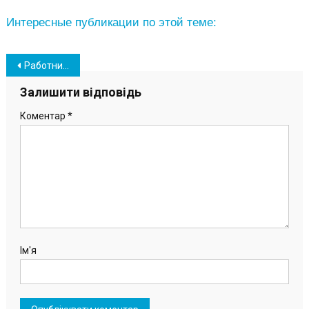
Интересные публикации по этой теме:
Навігація
Работников Администрации порта Пивденный наградили за их профессионализм (фото)
записів
Залишити відповідь
Коментар
*
Ім'я