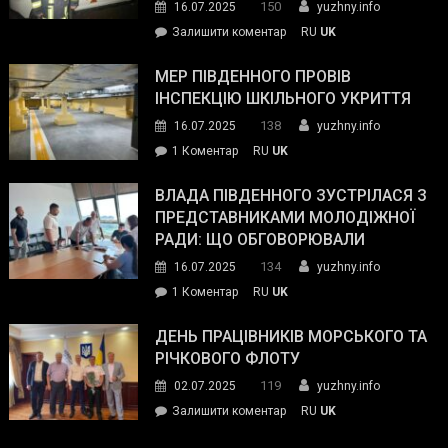
150
16.07.2025
yuzhny.info
силових
on
Залишити коментар
RU
UK
та
Інспектор
антикорупційних
ДСНС
МЕР ПІВДЕННОГО ПРОВІВ
органів:
власноруч
ІНСПЕКЦІЮ ШКІЛЬНОГО УКРИТТЯ
«Наш
ліквідував
спільний
138
16.07.2025
yuzhny.info
пожежу
ворог
до
1 Коментар
RU
UK
у
—
Мер
Південному
російські
Південного
ВЛАДА ПІВДЕННОГО ЗУСТРІЛАСЯ З
окупанти.
провів
ПРЕДСТАВНИКАМИ МОЛОДІЖНОЇ
Маємо
інспекцію
РАДИ: ЩО ОБГОВОРЮВАЛИ
діяти
шкільного
134
16.07.2025
yuzhny.info
як
укриття
команда
до
1 Коментар
RU
UK
України»
Влада
Південного
ДЕНЬ ПРАЦІВНИКІВ МОРСЬКОГО ТА
зустрілася
РІЧКОВОГО ФЛОТУ
з
119
02.07.2025
yuzhny.info
представниками
on
Залишити коментар
RU
UK
молодіжної
День
ради: