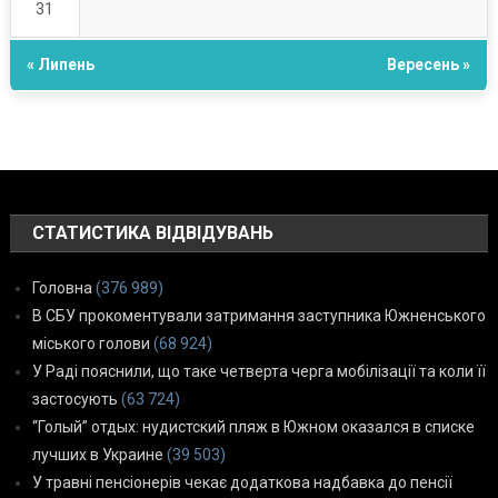
31
« Липень
Вересень »
СТАТИСТИКА ВІДВІДУВАНЬ
Головна
(376 989)
В СБУ прокоментували затримання заступника Южненського
міського голови
(68 924)
У Раді пояснили, що таке четверта черга мобілізації та коли її
застосують
(63 724)
“Голый” отдых: нудистский пляж в Южном оказался в списке
лучших в Украине
(39 503)
У травні пенсіонерів чекає додаткова надбавка до пенсії