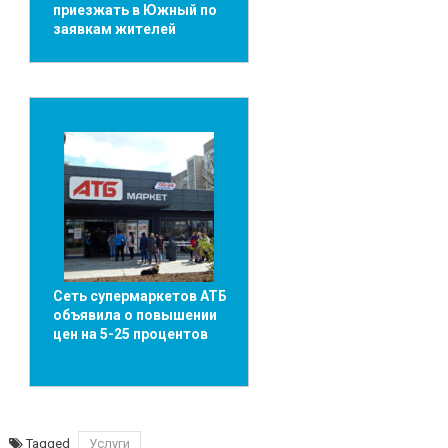
приезжать в Южный по
заявкам жителей
Сеть супермаркетов АТБ
объявила о повышении
цен на 5-25 процентов
Tagged
Услуги