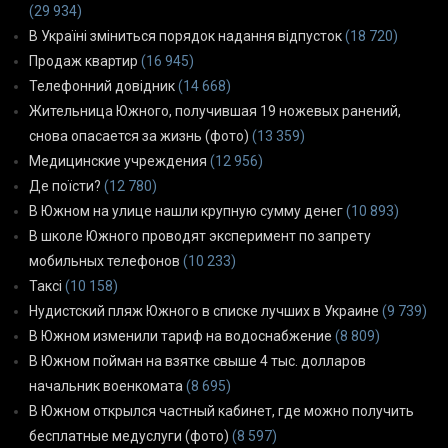
(29 934)
В Україні зміниться порядок надання відпусток
(18 720)
Продаж квартир
(16 945)
Телефонний довідник
(14 668)
Жительница Южного, получившая 19 ножевых ранений,
снова опасается за жизнь (фото)
(13 359)
Медицинские учреждения
(12 956)
Де поїсти?
(12 780)
В Южном на улице нашли крупную сумму денег
(10 893)
В школе Южного проводят эксперимент по запрету
мобильных телефонов
(10 233)
Таксі
(10 158)
Нудистский пляж Южного в списке лучших в Украине
(9 739)
В Южном изменили тариф на водоснабжение
(8 809)
В Южном пойман на взятке свыше 4 тыс. долларов
начальник военкомата
(8 695)
В Южном открылся частный кабинет, где можно получить
бесплатные медуслуги (фото)
(8 597)