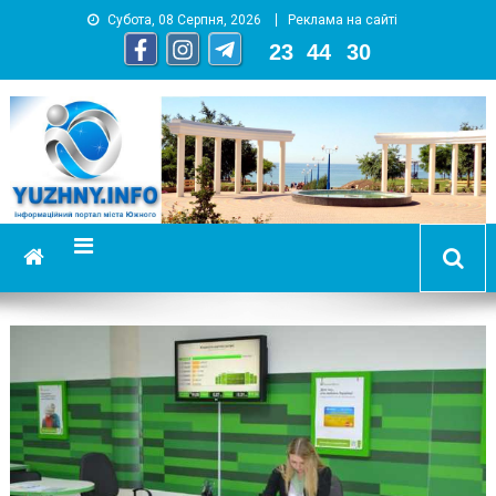
Субота, 08 Серпня, 2026
Реклама на сайті
23
:
44
:
31
YUZHNY.INFO
информационный портал города Южный