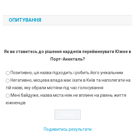
ОПИТУВАННЯ
Як ви ставитесь до рішення нардепів перейменувати Южне в
Порт-Аненталь?
Позитивно, ця назва підходить і робить його унікальним
Негативно, місцева влада має їхати в Київ та наполягати на
тій назві, яку обрали містяни під час голосування
Мені байдуже, назва міста ніяк не вплине на рівень життя
южненців
Подивитись результати