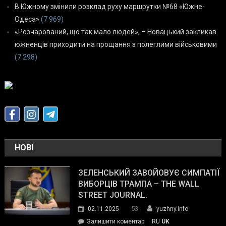
В Южному змінили розклад руху маршрутки №68 «Южне-
Одеса»
(7 969)
«Розчарований, що так мало людей», – Новацький закликав
южненців приходити на прощання з полеглими військовими
(7 298)
НОВІ
ЗЕЛЕНСЬКИЙ ЗАВОЙОВУЄ СИМПАТІЇ
ВИБОРЦІВ ТРАМПА – THE WALL
STREET JOURNAL.
53
02.11.2025
yuzhny.info
on
Залишити коментар
RU
UK