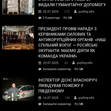
виборців
ВИДАЛИ ГУМАНІТАРНУ ДОПОМОГУ
Трампа
272
25.07.2025
yuzhny.info
–
до
2 Коментарі
RU
UK
The
У
Wall
Південному
ПРЕЗИДЕНТ ПРОВІВ НАРАДУ З
Street
працівникам
КЕРІВНИКАМИ СИЛОВИХ ТА
Journal.
ОПЗ
АНТИКОРУПЦІЙНИХ ОРГАНІВ: «НАШ
з
СПІЛЬНИЙ ВОРОГ — РОСІЙСЬКІ
матеріального
ОКУПАНТИ. МАЄМО ДІЯТИ ЯК
резерву
КОМАНДА УКРАЇНИ»
видали
62
23.07.2025
yuzhny.info
гуманітарну
on
Залишити коментар
RU
UK
допомогу
Президент
провів
ІНСПЕКТОР ДСНС ВЛАСНОРУЧ
нараду
ЛІКВІДУВАВ ПОЖЕЖУ У
з
ПІВДЕННОМУ
керівниками
150
16.07.2025
yuzhny.info
силових
on
Залишити коментар
RU
UK
та
Інспектор
антикорупційних