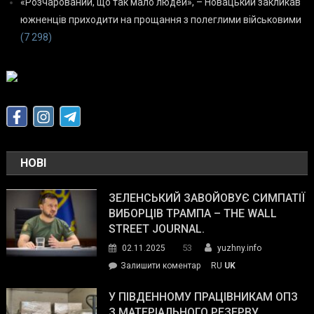
«Розчарований, що так мало людей», – Новацький закликав
южненців приходити на прощання з полеглими військовими
(7 298)
НОВІ
ЗЕЛЕНСЬКИЙ ЗАВОЙОВУЄ СИМПАТІЇ
ВИБОРЦІВ ТРАМПА – THE WALL
STREET JOURNAL.
53
02.11.2025
yuzhny.info
on
Залишити коментар
RU
UK
Зеленський
завойовує
У ПІВДЕННОМУ ПРАЦІВНИКАМ ОПЗ
симпатії
З МАТЕРІАЛЬНОГО РЕЗЕРВУ