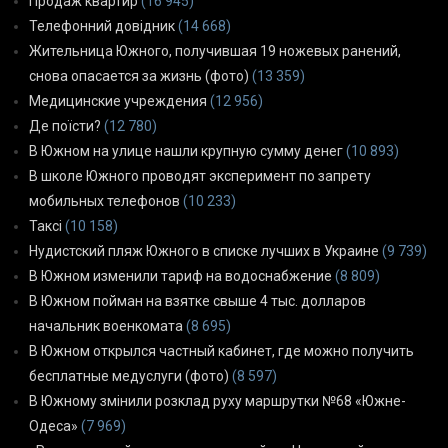
Продаж квартир
(16 945)
Телефонний довідник
(14 668)
Жительница Южного, получившая 19 ножевых ранений,
снова опасается за жизнь (фото)
(13 359)
Медицинские учреждения
(12 956)
Де поїсти?
(12 780)
В Южном на улице нашли крупную сумму денег
(10 893)
В школе Южного проводят эксперимент по запрету
мобильных телефонов
(10 233)
Таксі
(10 158)
Нудистский пляж Южного в списке лучших в Украине
(9 739)
В Южном изменили тариф на водоснабжение
(8 809)
В Южном пойман на взятке свыше 4 тыс. долларов
начальник военкомата
(8 695)
В Южном открылся частный кабинет, где можно получить
бесплатные медуслуги (фото)
(8 597)
В Южному змінили розклад руху маршрутки №68 «Южне-
Одеса»
(7 969)