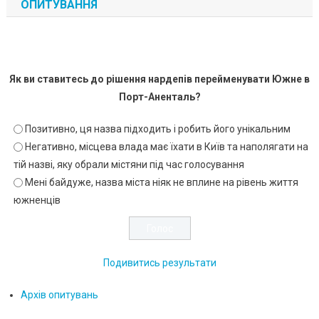
ОПИТУВАННЯ
Як ви ставитесь до рішення нардепів перейменувати Южне в
Порт-Аненталь?
Позитивно, ця назва підходить і робить його унікальним
Негативно, місцева влада має їхати в Київ та наполягати на
тій назві, яку обрали містяни під час голосування
Мені байдуже, назва міста ніяк не вплине на рівень життя
южненців
Подивитись результати
Архів опитувань