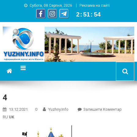
Субота, 08 Серпня, 2026
Реклама на сайті
2
:
51
:
55
YUZHNY.INFO
информационный портал города Южный
4
On
13.12.2021
0
Yuzhny.info
Залишити Коментар
4
RU
UK