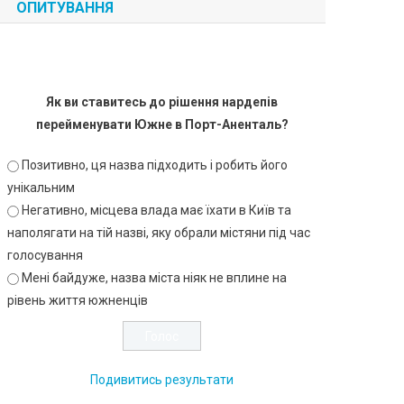
ОПИТУВАННЯ
Як ви ставитесь до рішення нардепів
перейменувати Южне в Порт-Аненталь?
Позитивно, ця назва підходить і робить його
унікальним
Негативно, місцева влада має їхати в Київ та
наполягати на тій назві, яку обрали містяни під час
голосування
Мені байдуже, назва міста ніяк не вплине на
рівень життя южненців
Подивитись результати