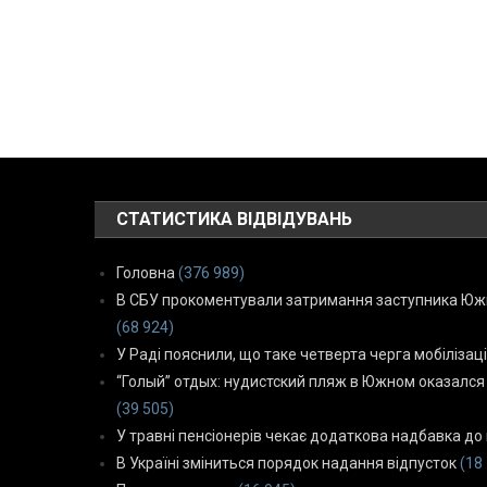
СТАТИСТИКА ВІДВІДУВАНЬ
Головна
(376 989)
В СБУ прокоментували затримання заступника Южн
(68 924)
У Раді пояснили, що таке четверта черга мобілізаці
“Голый” отдых: нудистский пляж в Южном оказался
(39 505)
У травні пенсіонерів чекає додаткова надбавка до 
В Україні зміниться порядок надання відпусток
(18