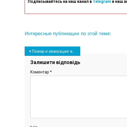
Подписывайтесь на наш канал в
Telegram
и наш а
Интересные публикации по этой теме:
Навігація
Пожар и эвакуация: в порту “Южный” прошли учения по гражданской обороне (фото)
записів
Залишити відповідь
Коментар
*