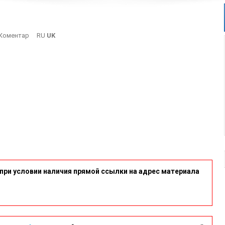
On
Коментар
RU
UK
8
при условии наличия прямой ссылки на адрес материала