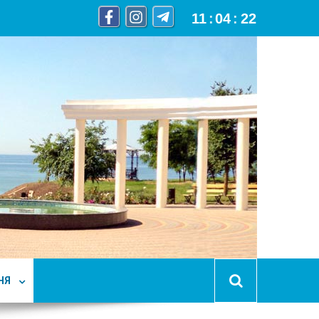
11
:
04
:
23
НЯ