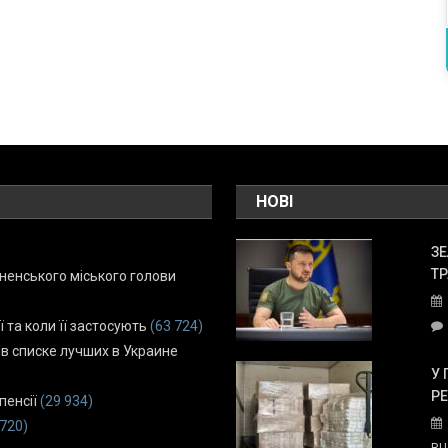
НОВІ
ЗЕ
ТР
енського міського голови
ї та коли її застосують
(63 724)
 в списке лучших в Украине
У 
Р
пенсії
(29 934)
 720)