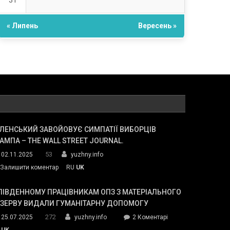
31
« Липень
Вересень »
ЛЕНСЬКИЙ ЗАВОЙОВУЄ СИМПАТІЇ ВИБОРЦІВ
АМПА – THE WALL STREET JOURNAL.
53
02.11.2025
yuzhny.info
on
Залишити коментар
RU
UK
Зеленський
завойовує
ПІВДЕННОМУ ПРАЦІВНИКАМ ОПЗ З МАТЕРІАЛЬНОГО
симпатії
ЕЗЕРВУ ВИДАЛИ ГУМАНІТАРНУ ДОПОМОГУ
виборців
272
до
25.07.2025
yuzhny.info
2 Коментарі
Трампа
У