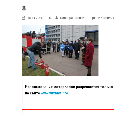
8
10.11.2020
0
Юля Гринишина
Залишити 
Использование материалов разрешается только 
на сайте
www.yuzhny.info.