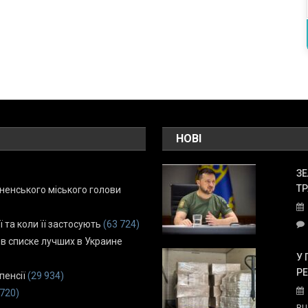
НОВІ
ЗЕ
ТР
енського міського голови
ї та коли її застосують
(63 724)
 в списке лучших в Украине
У 
Р
пенсії
(29 934)
 720)