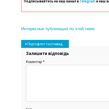
Подписывайтесь на наш канал в
Telegram
и наш а
Интересные публикации по этой теме:
Навігація
Портофлот госстивидора «Южный» нарастил прибыль благодаря увеличению обработки кейпсайзов
записів
Залишити відповідь
Коментар
*