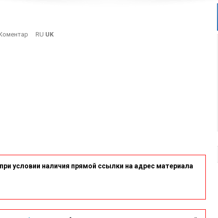
On
Коментар
RU
UK
Port
при условии наличия прямой ссылки на адрес материала