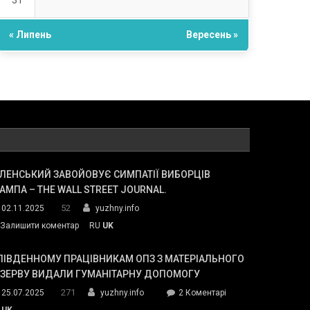
31
« Липень
Вересень »
ЛЕНСЬКИЙ ЗАВОЙОВУЄ СИМПАТІЇ ВИБОРЦІВ
АМПА – THE WALL STREET JOURNAL.
52
02.11.2025
yuzhny.info
on
Залишити коментар
RU
UK
Зеленський
завойовує
ПІВДЕННОМУ ПРАЦІВНИКАМ ОПЗ З МАТЕРІАЛЬНОГО
симпатії
ЕЗЕРВУ ВИДАЛИ ГУМАНІТАРНУ ДОПОМОГУ
виборців
271
до
25.07.2025
yuzhny.info
2 Коментарі
Трампа
У