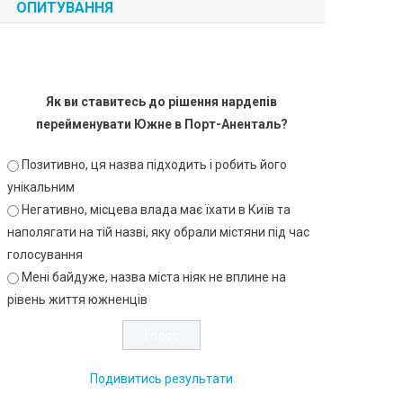
ОПИТУВАННЯ
Як ви ставитесь до рішення нардепів
перейменувати Южне в Порт-Аненталь?
Позитивно, ця назва підходить і робить його
унікальним
Негативно, місцева влада має їхати в Київ та
наполягати на тій назві, яку обрали містяни під час
голосування
Мені байдуже, назва міста ніяк не вплине на
рівень життя южненців
Подивитись результати