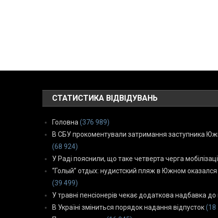
СТАТИСТИКА ВІДВІДУВАНЬ
Головна
(376 989)
В СБУ прокоментували затримання заступника Южн
(68 924)
У Раді пояснили, що таке четверта черга мобілізаці
“Голый” отдых: нудистский пляж в Южном оказался
(39 499)
У травні пенсіонерів чекає додаткова надбавка до 
В Україні зміниться порядок надання відпусток
(18