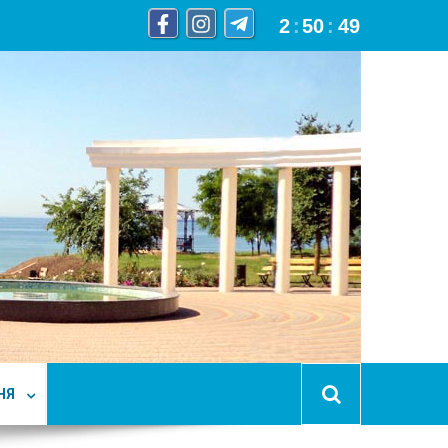
2
:
50
:
50
НЯ