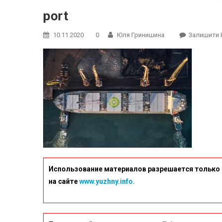
port
10.11.2020
0
Юля Гринишина
Залишити 
Использование материалов разрешается только 
на сайте
www.yuzhny.info.