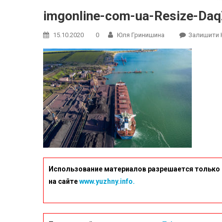
imgonline-com-ua-Resize-Da
15.10.2020
0
Юля Гринишина
Залишити 
Использование материалов разрешается только 
на сайте
www.yuzhny.info.