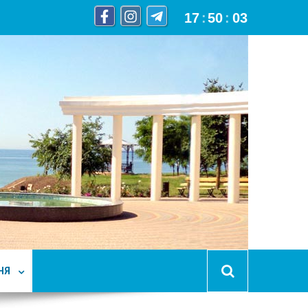
17
:
50
:
04
НЯ