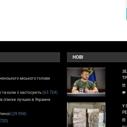
НОВІ
ЗЕ
ТР
енського міського голови
ї та коли її застосують
(63 724)
 в списке лучших в Украине
У 
Р
пенсії
(29 934)
 720)