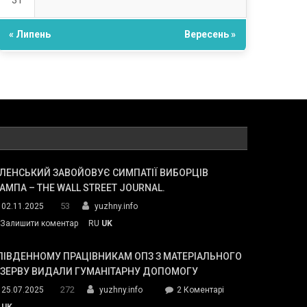
31
« Липень
Вересень »
ЛЕНСЬКИЙ ЗАВОЙОВУЄ СИМПАТІЇ ВИБОРЦІВ
АМПА – THE WALL STREET JOURNAL.
53
02.11.2025
yuzhny.info
on
Залишити коментар
RU
UK
Зеленський
завойовує
ПІВДЕННОМУ ПРАЦІВНИКАМ ОПЗ З МАТЕРІАЛЬНОГО
симпатії
ЕЗЕРВУ ВИДАЛИ ГУМАНІТАРНУ ДОПОМОГУ
виборців
272
до
25.07.2025
yuzhny.info
2 Коментарі
Трампа
У