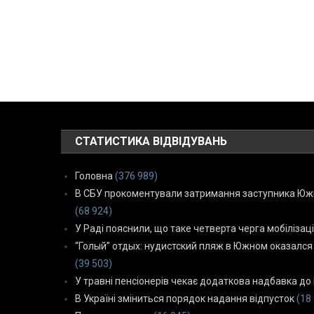
СТАТИСТИКА ВІДВІДУВАНЬ
Головна
(376 989)
В СБУ прокоментували затримання заступника Южн
(68 924)
У Раді пояснили, що таке четверта черга мобілізаці
“Голый” отдых: нудистский пляж в Южном оказался
(39 503)
У травні пенсіонерів чекає додаткова надбавка до 
В Україні зміниться порядок надання відпусток
(18