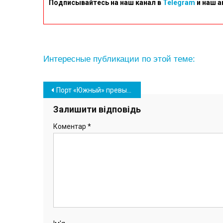
Подписывайтесь на наш канал в
Telegram
и наш а
Интересные публикации по этой теме:
Навігація
Порт «Южный» превысил абсолютный годовой максимум перевалки
записів
Залишити відповідь
Коментар
*