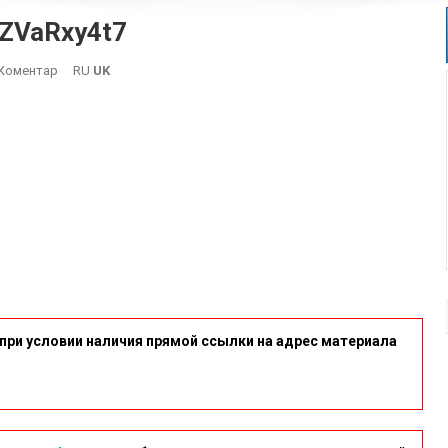
qZVaRxy4t7
On
Коментар
RU
UK
Imgonline-
Com-
Ua-
Resize-
DaqZVaRxy4t7
при условии наличия прямой ссылки на адрес материала