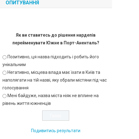
ОПИТУВАННЯ
Як ви ставитесь до рішення нардепів
перейменувати Южне в Порт-Аненталь?
Позитивно, ця назва підходить і робить його
унікальним
Негативно, місцева влада має їхати в Київ та
наполягати на тій назві, яку обрали містяни під час
голосування
Мені байдуже, назва міста ніяк не вплине на
рівень життя южненців
Подивитись результати