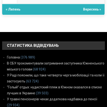
« Липень
Вересень »
СТАТИСТИКА ВІДВІДУВАНЬ
Головна
(376 989)
В СБУ прокоментували затримання заступника Южненського
міського голови
(68 924)
У Раді пояснили, що таке четверта черга мобілізації та коли її
застосують
(63 724)
“Голый” отдых: нудистский пляж в Южном оказался в списке
лучших в Украине
(39 503)
У травні пенсіонерів чекає додаткова надбавка до пенсії
(29 934)