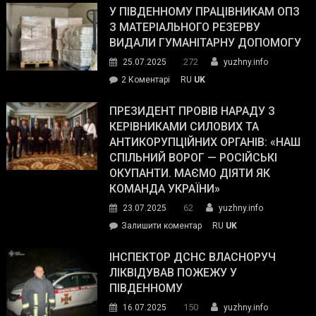
завойовує
У ПІВДЕННОМУ ПРАЦІВНИКАМ ОПЗ
симпатії
З МАТЕРІАЛЬНОГО РЕЗЕРВУ
виборців
ВИДАЛИ ГУМАНІТАРНУ ДОПОМОГУ
Трампа
272
25.07.2025
yuzhny.info
–
до
2 Коментарі
RU
UK
The
У
Wall
Південному
ПРЕЗИДЕНТ ПРОВІВ НАРАДУ З
Street
працівникам
КЕРІВНИКАМИ СИЛОВИХ ТА
Journal.
ОПЗ
АНТИКОРУПЦІЙНИХ ОРГАНІВ: «НАШ
з
СПІЛЬНИЙ ВОРОГ — РОСІЙСЬКІ
матеріального
ОКУПАНТИ. МАЄМО ДІЯТИ ЯК
резерву
КОМАНДА УКРАЇНИ»
видали
62
23.07.2025
yuzhny.info
гуманітарну
on
Залишити коментар
RU
UK
допомогу
Президент
провів
ІНСПЕКТОР ДСНС ВЛАСНОРУЧ
нараду
ЛІКВІДУВАВ ПОЖЕЖУ У
з
ПІВДЕННОМУ
керівниками
150
16.07.2025
yuzhny.info
силових