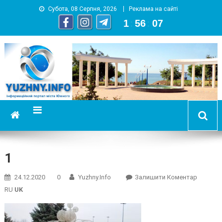
Субота, 08 Серпня, 2026
Реклама на сайті
1
:
56
:
08
YUZHNY.INFO
информационный портал города Южный
1
On
24.12.2020
0
Yuzhny.info
Залишити Коментар
1
RU
UK