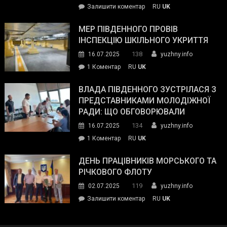
on
Залишити коментар
RU
UK
та
Інспектор
антикорупційних
ДСНС
МЕР ПІВДЕННОГО ПРОВІВ
органів:
власноруч
ІНСПЕКЦІЮ ШКІЛЬНОГО УКРИТТЯ
«Наш
ліквідував
спільний
138
16.07.2025
yuzhny.info
пожежу
ворог
до
1 Коментар
RU
UK
у
—
Мер
Південному
російські
Південного
ВЛАДА ПІВДЕННОГО ЗУСТРІЛАСЯ З
окупанти.
провів
ПРЕДСТАВНИКАМИ МОЛОДІЖНОЇ
Маємо
інспекцію
РАДИ: ЩО ОБГОВОРЮВАЛИ
діяти
шкільного
134
16.07.2025
yuzhny.info
як
укриття
команда
до
1 Коментар
RU
UK
України»
Влада
Південного
ДЕНЬ ПРАЦІВНИКІВ МОРСЬКОГО ТА
зустрілася
РІЧКОВОГО ФЛОТУ
з
119
02.07.2025
yuzhny.info
представниками
on
Залишити коментар
RU
UK
молодіжної
День
ради:
працівників
що