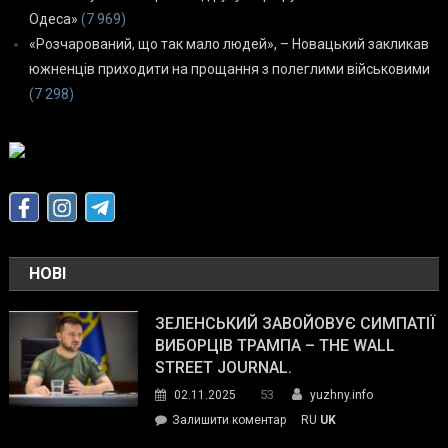
Одеса»
(7 969)
«Розчарований, що так мало людей», – Новацький закликав
южненців приходити на прощання з полеглими військовими
(7 298)
НОВІ
ЗЕЛЕНСЬКИЙ ЗАВОЙОВУЄ СИМПАТІЇ
ВИБОРЦІВ ТРАМПА – THE WALL
STREET JOURNAL.
53
02.11.2025
yuzhny.info
on
Залишити коментар
RU
UK
Зеленський