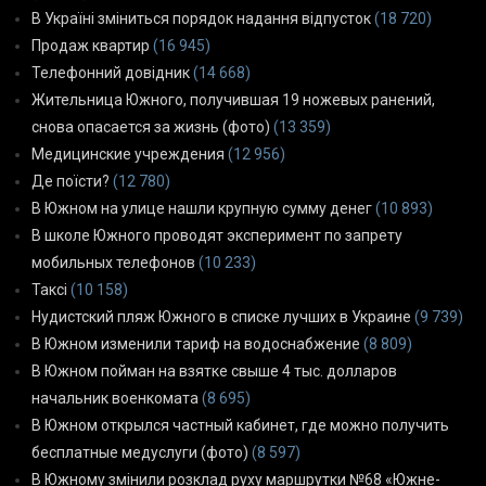
В Україні зміниться порядок надання відпусток
(18 720)
Продаж квартир
(16 945)
Телефонний довідник
(14 668)
Жительница Южного, получившая 19 ножевых ранений,
снова опасается за жизнь (фото)
(13 359)
Медицинские учреждения
(12 956)
Де поїсти?
(12 780)
В Южном на улице нашли крупную сумму денег
(10 893)
В школе Южного проводят эксперимент по запрету
мобильных телефонов
(10 233)
Таксі
(10 158)
Нудистский пляж Южного в списке лучших в Украине
(9 739)
В Южном изменили тариф на водоснабжение
(8 809)
В Южном пойман на взятке свыше 4 тыс. долларов
начальник военкомата
(8 695)
В Южном открылся частный кабинет, где можно получить
бесплатные медуслуги (фото)
(8 597)
В Южному змінили розклад руху маршрутки №68 «Южне-