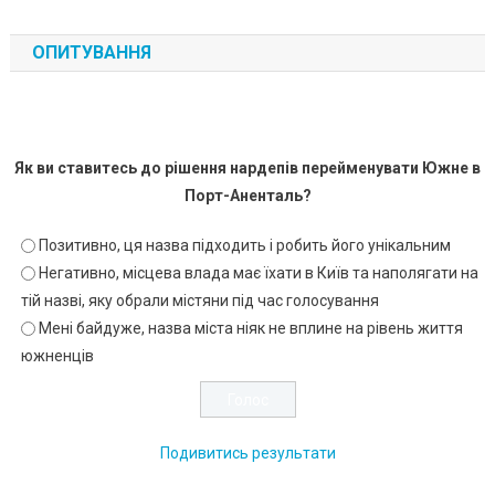
ОПИТУВАННЯ
Як ви ставитесь до рішення нардепів перейменувати Южне в
Порт-Аненталь?
Позитивно, ця назва підходить і робить його унікальним
Негативно, місцева влада має їхати в Київ та наполягати на
тій назві, яку обрали містяни під час голосування
Мені байдуже, назва міста ніяк не вплине на рівень життя
южненців
Подивитись результати