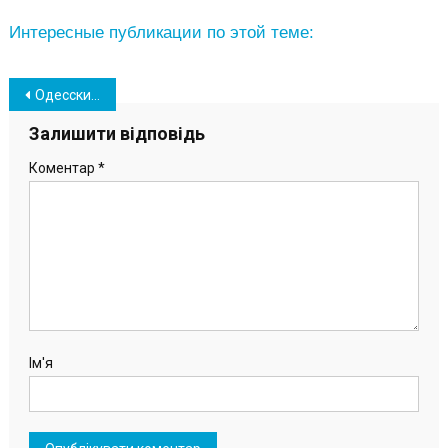
Интересные публикации по этой теме:
Навігація
Одесский припортовый завод окутала новогодняя атмосфера (фото)
записів
Залишити відповідь
Коментар
*
Ім'я