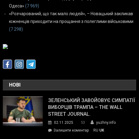
Одеса»
(7 969)
«Розчарований, що так мало людей», – Новацький закликав
южненців приходити на прощання з полеглими військовими
(7 298)
НОВІ
ЗЕЛЕНСЬКИЙ ЗАВОЙОВУЄ СИМПАТІЇ
ВИБОРЦІВ ТРАМПА – THE WALL
STREET JOURNAL.
53
02.11.2025
yuzhny.info
on
Залишити коментар
RU
UK
Зеленський