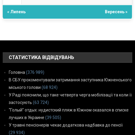
« Липень
Вересень »
СТАТИСТИКА ВІДВІДУВАНЬ
Головна
(376 989)
В СБУ прокоментували затримання заступника Южненського
міського голови
(68 924)
У Раді пояснили, що таке четверта черга мобілізації та коли її
застосують
(63 724)
“Голый” отдых: нудистский пляж в Южном оказался в списке
лучших в Украине
(39 505)
У травні пенсіонерів чекає додаткова надбавка до пенсії
(29 934)