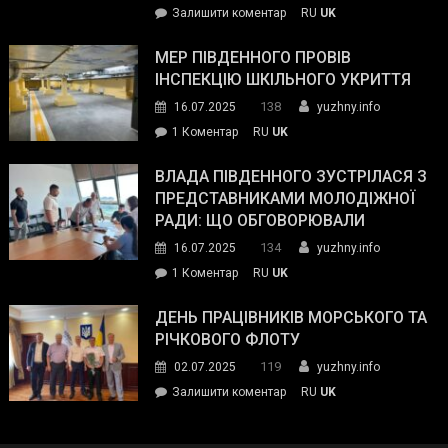
on
Залишити коментар
RU
UK
та
Інспектор
антикорупційних
ДСНС
МЕР ПІВДЕННОГО ПРОВІВ
органів:
власноруч
ІНСПЕКЦІЮ ШКІЛЬНОГО УКРИТТЯ
«Наш
ліквідував
спільний
138
16.07.2025
yuzhny.info
пожежу
ворог
до
1 Коментар
RU
UK
у
—
Мер
Південному
російські
Південного
ВЛАДА ПІВДЕННОГО ЗУСТРІЛАСЯ З
окупанти.
провів
ПРЕДСТАВНИКАМИ МОЛОДІЖНОЇ
Маємо
інспекцію
РАДИ: ЩО ОБГОВОРЮВАЛИ
діяти
шкільного
134
16.07.2025
yuzhny.info
як
укриття
команда
до
1 Коментар
RU
UK
України»
Влада
Південного
ДЕНЬ ПРАЦІВНИКІВ МОРСЬКОГО ТА
зустрілася
РІЧКОВОГО ФЛОТУ
з
119
02.07.2025
yuzhny.info
представниками
on
Залишити коментар
RU
UK
молодіжної
День
ради:
працівників
що