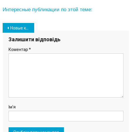
Интересные публикации по этой теме:
Навігація
Новые коллекционные банкноты ввели в обращение в Украине (фото)
записів
Залишити відповідь
Коментар
*
Ім'я