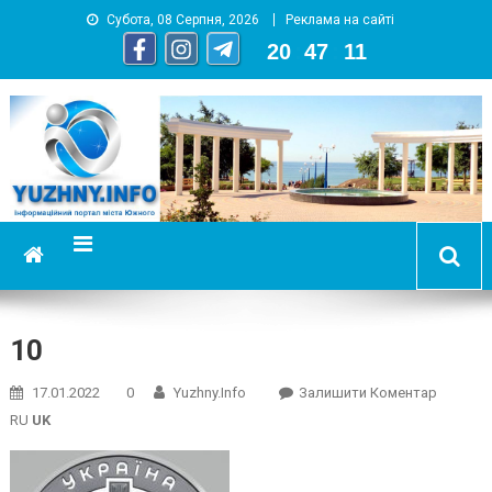
Субота, 08 Серпня, 2026
Реклама на сайті
20
:
47
:
12
YUZHNY.INFO
информационный портал города Южный
10
On
17.01.2022
0
Yuzhny.info
Залишити Коментар
10
RU
UK