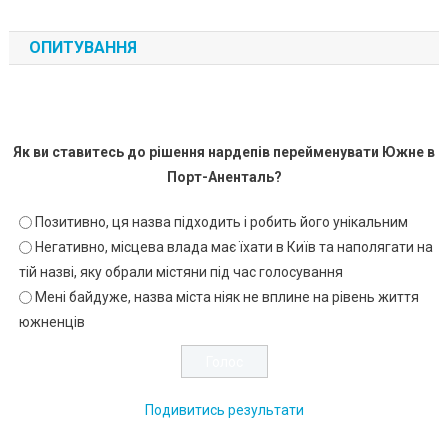
ОПИТУВАННЯ
Як ви ставитесь до рішення нардепів перейменувати Южне в
Порт-Аненталь?
Позитивно, ця назва підходить і робить його унікальним
Негативно, місцева влада має їхати в Київ та наполягати на
тій назві, яку обрали містяни під час голосування
Мені байдуже, назва міста ніяк не вплине на рівень життя
южненців
Подивитись результати