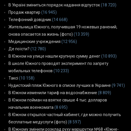
В Україні зміниться порядок надання відпусток
(18 720)
Продаж квартир
(16 945)
Телефонний довідник
(14 668)
Жительница Южного, получившая 19 ножевых ранений,
снова опасается за жизнь (фото)
(13 359)
Медицинские учреждения
(12 956)
Де поїсти?
(12 780)
В Южном на улице нашли крупную сумму денег
(10 893)
В школе Южного проводят эксперимент по запрету
мобильных телефонов
(10 233)
Таксі
(10 158)
Нудистский пляж Южного в списке лучших в Украине
(9 741)
В Южном изменили тариф на водоснабжение
(8 809)
В Южном пойман на взятке свыше 4 тыс. долларов
начальник военкомата
(8 695)
В Южном открылся частный кабинет, где можно получить
бесплатные медуслуги (фото)
(8 597)
В Южному змінили розклад руху маршрутки №68 «Южне-