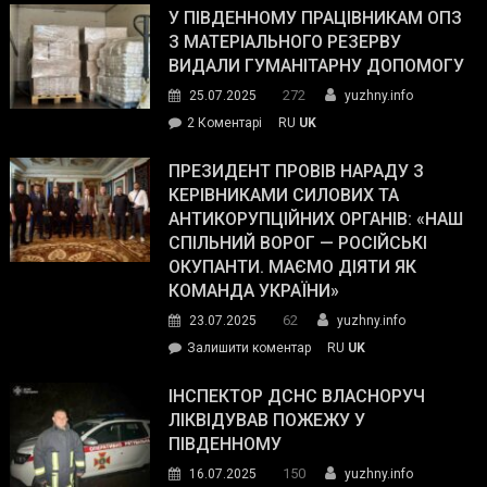
завойовує
У ПІВДЕННОМУ ПРАЦІВНИКАМ ОПЗ
симпатії
З МАТЕРІАЛЬНОГО РЕЗЕРВУ
виборців
ВИДАЛИ ГУМАНІТАРНУ ДОПОМОГУ
Трампа
272
25.07.2025
yuzhny.info
–
до
2 Коментарі
RU
UK
The
У
Wall
Південному
ПРЕЗИДЕНТ ПРОВІВ НАРАДУ З
Street
працівникам
КЕРІВНИКАМИ СИЛОВИХ ТА
Journal.
ОПЗ
АНТИКОРУПЦІЙНИХ ОРГАНІВ: «НАШ
з
СПІЛЬНИЙ ВОРОГ — РОСІЙСЬКІ
матеріального
ОКУПАНТИ. МАЄМО ДІЯТИ ЯК
резерву
КОМАНДА УКРАЇНИ»
видали
62
23.07.2025
yuzhny.info
гуманітарну
on
Залишити коментар
RU
UK
допомогу
Президент
провів
ІНСПЕКТОР ДСНС ВЛАСНОРУЧ
нараду
ЛІКВІДУВАВ ПОЖЕЖУ У
з
ПІВДЕННОМУ
керівниками
150
16.07.2025
yuzhny.info
силових