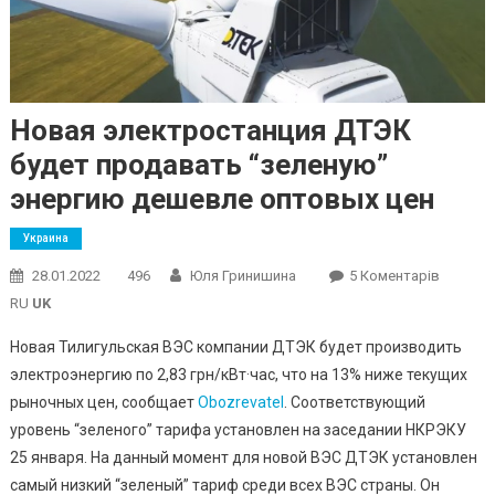
Новая электростанция ДТЭК
будет продавать “зеленую”
энергию дешевле оптовых цен
Украина
До
28.01.2022
496
Юля Гринишина
5 Коментарів
Новая
RU
UK
Электр
Новая Тилигульская ВЭС компании ДТЭК будет производить
ДТЭК
электроэнергию по 2,83 грн/кВт·час, что на 13% ниже текущих
Будет
рыночных цен, сообщает
Obozrevatel
. Соответствующий
Продав
“зелену
уровень “зеленого” тарифа установлен на заседании НКРЭКУ
Энерги
25 января. На данный момент для новой ВЭС ДТЭК установлен
Дешевл
самый низкий “зеленый” тариф среди всех ВЭС страны. Он