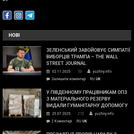
НОВІ
ЗЕЛЕНСЬКИЙ ЗАВОЙОВУЄ СИМПАТІЇ
ВИБОРЦІВ ТРАМПА – THE WALL
STREET JOURNAL.
53
02.11.2025
yuzhny.info
on
Залишити коментар
RU
UK
Зеленський
завойовує
У ПІВДЕННОМУ ПРАЦІВНИКАМ ОПЗ
симпатії
З МАТЕРІАЛЬНОГО РЕЗЕРВУ
виборців
ВИДАЛИ ГУМАНІТАРНУ ДОПОМОГУ
Трампа
272
25.07.2025
yuzhny.info
–
до
2 Коментарі
RU
UK
The
У
Wall
Південному