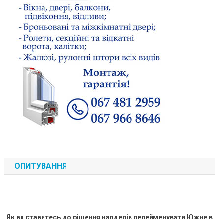
ОПИТУВАННЯ
Як ви ставитесь до рішення нардепів перейменувати Южне в