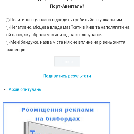
Порт-Аненталь?
Позитивно, ця назва підходить і робить його унікальним
Негативно, місцева влада має їхати в Київ та наполягати на
тій назві, яку обрали містяни під час голосування
Мені байдуже, назва міста ніяк не вплине на рівень життя
южненців
Подивитись результати
Архів опитувань