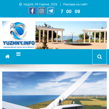
Неділя, 09 Серпня, 2026
Реклама на сайті
7
:
00
:
09
YUZHNY.INFO
информационный портал города Южный