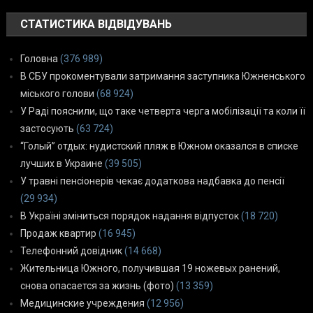
СТАТИСТИКА ВІДВІДУВАНЬ
Головна
(376 989)
В СБУ прокоментували затримання заступника Южненського
міського голови
(68 924)
У Раді пояснили, що таке четверта черга мобілізації та коли її
застосують
(63 724)
“Голый” отдых: нудистский пляж в Южном оказался в списке
лучших в Украине
(39 505)
У травні пенсіонерів чекає додаткова надбавка до пенсії
(29 934)
В Україні зміниться порядок надання відпусток
(18 720)
Продаж квартир
(16 945)
Телефонний довідник
(14 668)
Жительница Южного, получившая 19 ножевых ранений,
снова опасается за жизнь (фото)
(13 359)
Медицинские учреждения
(12 956)