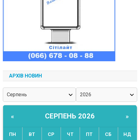
АРХІВ НОВИН
СЕРПЕНЬ 2026
«
»
ПН
ВТ
СР
ЧТ
ПТ
СБ
НД