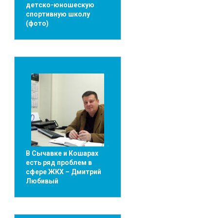
детско-юношескую
спортивную школу
(фото)
В Сычавке и Кошарах
есть ряд проблем в
сфере ЖКХ – Дмитрий
Любивый