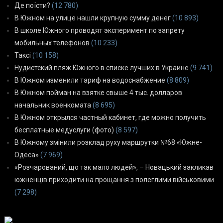
Де поїсти?
(12 780)
В Южном на улице нашли крупную сумму денег
(10 893)
В школе Южного проводят эксперимент по запрету
мобильных телефонов
(10 233)
Таксі
(10 158)
Нудистский пляж Южного в списке лучших в Украине
(9 741)
В Южном изменили тариф на водоснабжение
(8 809)
В Южном пойман на взятке свыше 4 тыс. долларов
начальник военкомата
(8 695)
В Южном открылся частный кабинет, где можно получить
бесплатные медуслуги (фото)
(8 597)
В Южному змінили розклад руху маршрутки №68 «Южне-
Одеса»
(7 969)
«Розчарований, що так мало людей», – Новацький закликав
южненців приходити на прощання з полеглими військовими
(7 298)