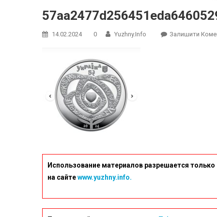
57aa2477d256451eda646052
14.02.2024
0
Yuzhny.info
Залишити Коме
Использование материалов разрешается только 
на сайте
www.yuzhny.info.