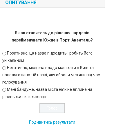
ОПИТУВАННЯ
Як ви ставитесь до рішення нардепів
перейменувати Южне в Порт-Аненталь?
Позитивно, ця назва підходить і робить його
унікальним
Негативно, місцева влада має їхати в Київ та
наполягати на тій назві, яку обрали містяни під час
голосування
Мені байдуже, назва міста ніяк не вплине на
рівень життя южненців
Подивитись результати