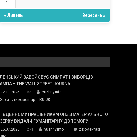
31
« Липень
Вересень »
ЛЕНСЬКИЙ ЗАВОЙОВУЄ СИМПАТІЇ ВИБОРЦІВ
АМПА – THE WALL STREET JOURNAL.
52
02.11.2025
yuzhny.info
on
Залишити коментар
RU
UK
Зеленський
завойовує
ПІВДЕННОМУ ПРАЦІВНИКАМ ОПЗ З МАТЕРІАЛЬНОГО
симпатії
ЕЗЕРВУ ВИДАЛИ ГУМАНІТАРНУ ДОПОМОГУ
виборців
271
до
25.07.2025
yuzhny.info
2 Коментарі
Трампа
У