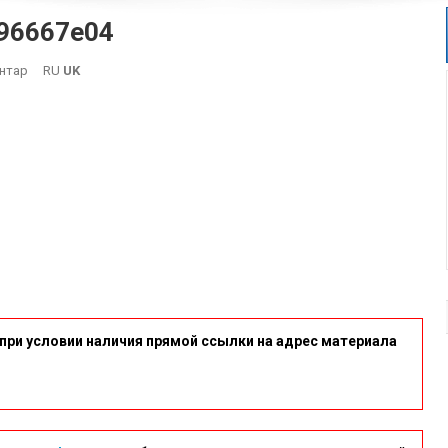
96667e04
On
нтар
RU
UK
57aa2477d256451eda64605296667e04
при условии наличия прямой ссылки на адрес материала