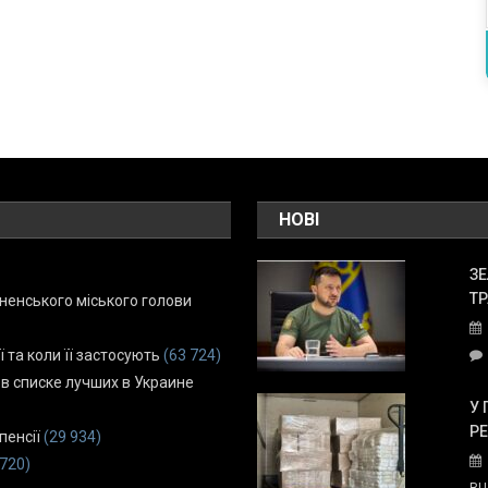
НОВІ
ЗЕ
ТР
енського міського голови
ї та коли її застосують
(63 724)
 в списке лучших в Украине
У 
Р
пенсії
(29 934)
 720)