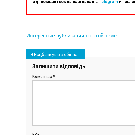
Подписывайтесь на наш канал в
Telegram
и наш а
Интересные публикации по этой теме:
Навігація
Нацбанк увів в обіг пам’ятну монету «Кохання»: де і за скільки її можна купити
записів
Залишити відповідь
Коментар
*