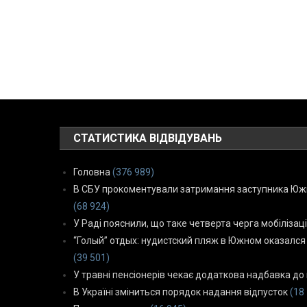
СТАТИСТИКА ВІДВІДУВАНЬ
Головна
(376 989)
В СБУ прокоментували затримання заступника Южн
(68 924)
У Раді пояснили, що таке четверта черга мобілізаці
“Голый” отдых: нудистский пляж в Южном оказался
(39 501)
У травні пенсіонерів чекає додаткова надбавка до 
В Україні зміниться порядок надання відпусток
(18