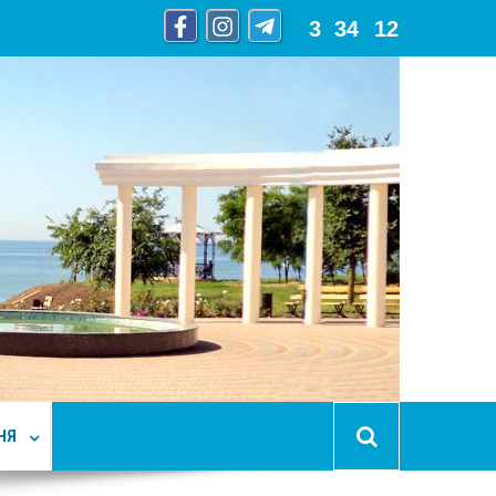
3
:
34
:
14
НЯ