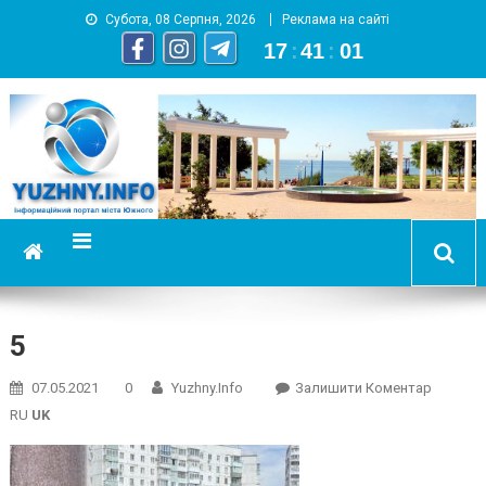
Субота, 08 Серпня, 2026
Реклама на сайті
17
:
41
:
02
YUZHNY.INFO
информационный портал города Южный
5
On
07.05.2021
0
Yuzhny.info
Залишити Коментар
5
RU
UK