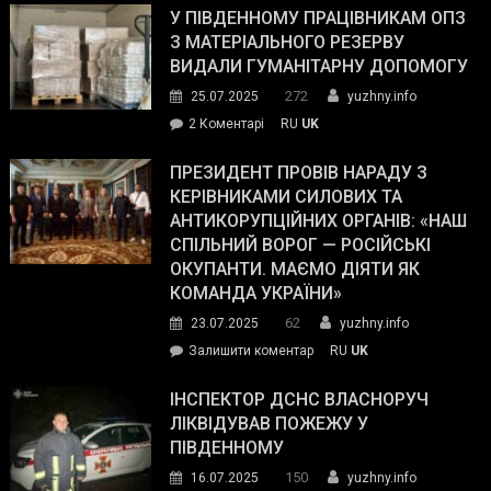
завойовує
У ПІВДЕННОМУ ПРАЦІВНИКАМ ОПЗ
симпатії
З МАТЕРІАЛЬНОГО РЕЗЕРВУ
виборців
ВИДАЛИ ГУМАНІТАРНУ ДОПОМОГУ
Трампа
272
25.07.2025
yuzhny.info
–
до
2 Коментарі
RU
UK
The
У
Wall
Південному
ПРЕЗИДЕНТ ПРОВІВ НАРАДУ З
Street
працівникам
КЕРІВНИКАМИ СИЛОВИХ ТА
Journal.
ОПЗ
АНТИКОРУПЦІЙНИХ ОРГАНІВ: «НАШ
з
СПІЛЬНИЙ ВОРОГ — РОСІЙСЬКІ
матеріального
ОКУПАНТИ. МАЄМО ДІЯТИ ЯК
резерву
КОМАНДА УКРАЇНИ»
видали
62
23.07.2025
yuzhny.info
гуманітарну
on
Залишити коментар
RU
UK
допомогу
Президент
провів
ІНСПЕКТОР ДСНС ВЛАСНОРУЧ
нараду
ЛІКВІДУВАВ ПОЖЕЖУ У
з
ПІВДЕННОМУ
керівниками
150
16.07.2025
yuzhny.info
силових