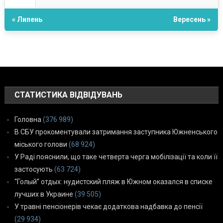
« Липень
Вересень »
СТАТИСТИКА ВІДВІДУВАНЬ
Головна
(376 989)
В СБУ прокоментували затримання заступника Южненського
міського голови
(68 924)
У Раді пояснили, що таке четверта черга мобілізації та коли її
застосують
(63 724)
“Голый” отдых: нудистский пляж в Южном оказался в списке
лучших в Украине
(39 505)
У травні пенсіонерів чекає додаткова надбавка до пенсії
(29 934)