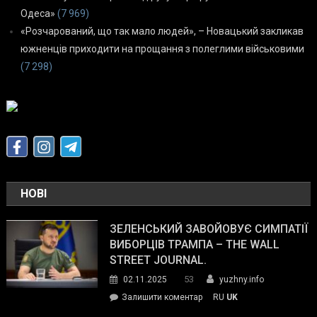
Одеса»
(7 969)
«Розчарований, що так мало людей», – Новацький закликав
южненців приходити на прощання з полеглими військовими
(7 298)
НОВІ
ЗЕЛЕНСЬКИЙ ЗАВОЙОВУЄ СИМПАТІЇ
ВИБОРЦІВ ТРАМПА – THE WALL
STREET JOURNAL.
53
02.11.2025
yuzhny.info
on
Залишити коментар
RU
UK
Зеленський