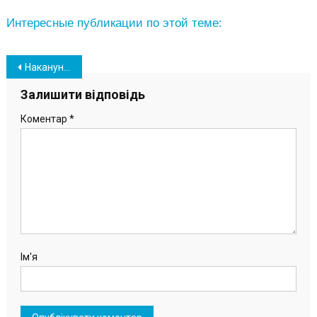
Интересные публикации по этой теме:
Навігація
Накануне праздника работники порта «Южный» почтили подвиг воинов Великой Победы
записів
Залишити відповідь
Коментар
*
Ім'я