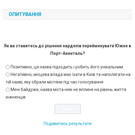
ОПИТУВАННЯ
Як ви ставитесь до рішення нардепів перейменувати Южне в
Порт-Аненталь?
Позитивно, ця назва підходить і робить його унікальним
Негативно, місцева влада має їхати в Київ та наполягати на
тій назві, яку обрали містяни під час голосування
Мені байдуже, назва міста ніяк не вплине на рівень життя
южненців
Подивитись результати