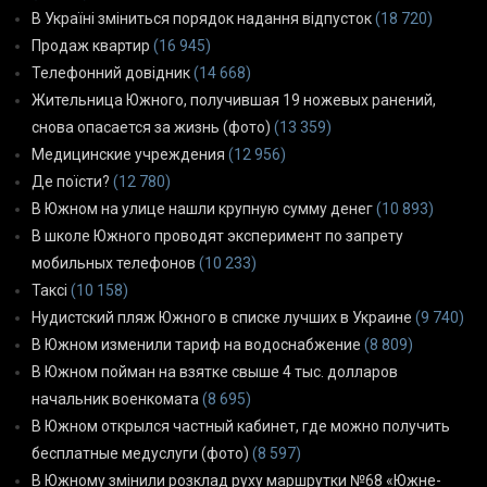
В Україні зміниться порядок надання відпусток
(18 720)
Продаж квартир
(16 945)
Телефонний довідник
(14 668)
Жительница Южного, получившая 19 ножевых ранений,
снова опасается за жизнь (фото)
(13 359)
Медицинские учреждения
(12 956)
Де поїсти?
(12 780)
В Южном на улице нашли крупную сумму денег
(10 893)
В школе Южного проводят эксперимент по запрету
мобильных телефонов
(10 233)
Таксі
(10 158)
Нудистский пляж Южного в списке лучших в Украине
(9 740)
В Южном изменили тариф на водоснабжение
(8 809)
В Южном пойман на взятке свыше 4 тыс. долларов
начальник военкомата
(8 695)
В Южном открылся частный кабинет, где можно получить
бесплатные медуслуги (фото)
(8 597)
В Южному змінили розклад руху маршрутки №68 «Южне-