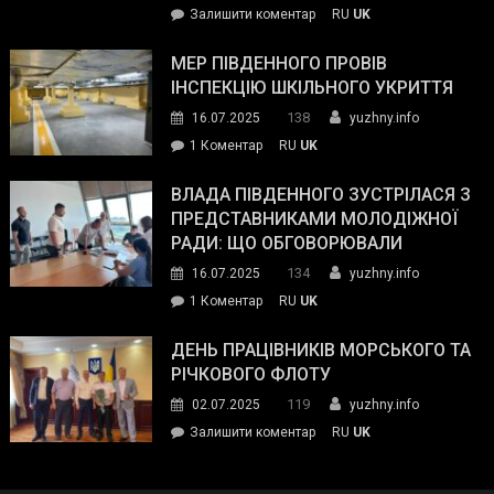
on
Залишити коментар
RU
UK
та
Інспектор
антикорупційних
ДСНС
МЕР ПІВДЕННОГО ПРОВІВ
органів:
власноруч
ІНСПЕКЦІЮ ШКІЛЬНОГО УКРИТТЯ
«Наш
ліквідував
спільний
138
16.07.2025
yuzhny.info
пожежу
ворог
до
1 Коментар
RU
UK
у
—
Мер
Південному
російські
Південного
ВЛАДА ПІВДЕННОГО ЗУСТРІЛАСЯ З
окупанти.
провів
ПРЕДСТАВНИКАМИ МОЛОДІЖНОЇ
Маємо
інспекцію
РАДИ: ЩО ОБГОВОРЮВАЛИ
діяти
шкільного
134
16.07.2025
yuzhny.info
як
укриття
команда
до
1 Коментар
RU
UK
України»
Влада
Південного
ДЕНЬ ПРАЦІВНИКІВ МОРСЬКОГО ТА
зустрілася
РІЧКОВОГО ФЛОТУ
з
119
02.07.2025
yuzhny.info
представниками
on
Залишити коментар
RU
UK
молодіжної
День
ради:
працівників
що