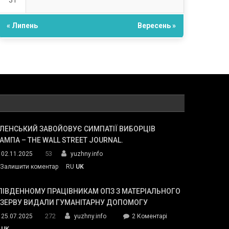
31
« Липень
Вересень »
ЛЕНСЬКИЙ ЗАВОЙОВУЄ СИМПАТІЇ ВИБОРЦІВ
АМПА – THE WALL STREET JOURNAL.
53
02.11.2025
yuzhny.info
on
Залишити коментар
RU
UK
Зеленський
завойовує
ПІВДЕННОМУ ПРАЦІВНИКАМ ОПЗ З МАТЕРІАЛЬНОГО
симпатії
ЕЗЕРВУ ВИДАЛИ ГУМАНІТАРНУ ДОПОМОГУ
виборців
272
до
25.07.2025
yuzhny.info
2 Коментарі
Трампа
У