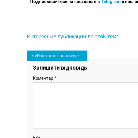
Подписывайтесь на наш канал в
Telegram
и наш а
Интересные публикации по этой теме:
Навігація
«Нафтогаз» планирует отсудить у ОПЗ более 400 млн гривен
записів
Залишити відповідь
Коментар
*