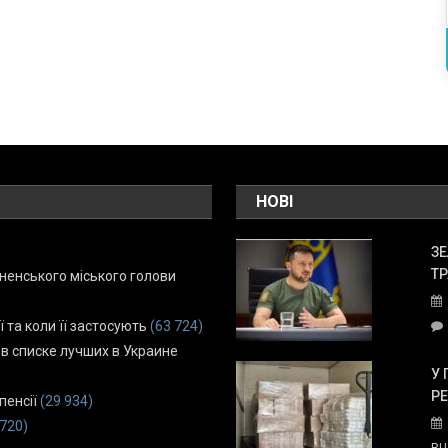
НОВІ
ЗЕ
ТР
енського міського голови
ї та коли її застосують
(63 724)
 в списке лучших в Украине
У 
Р
пенсії
(29 934)
 720)