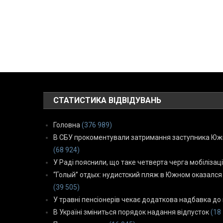
СТАТИСТИКА ВІДВІДУВАНЬ
Головна
(376 989)
В СБУ прокоментували затримання заступника Южн
(68 924)
У Раді пояснили, що таке четверта черга мобілізаці
“Голый” отдых: нудистский пляж в Южном оказался
(39 505)
У травні пенсіонерів чекає додаткова надбавка до 
В Україні зміниться порядок надання відпусток
(18