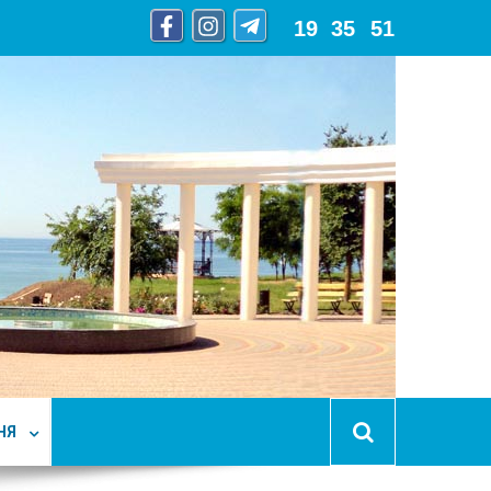
19
:
35
:
52
НЯ