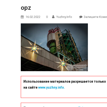
opz
16.02.2022
0
Yuzhny.info
Залишити Коме
Использование материалов разрешается только 
на сайте
www.yuzhny.info.