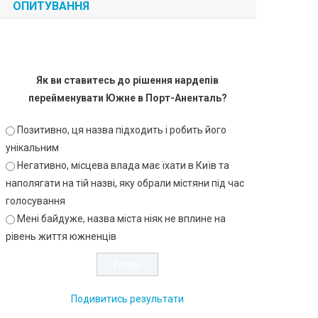
ОПИТУВАННЯ
Як ви ставитесь до рішення нардепів
перейменувати Южне в Порт-Аненталь?
Позитивно, ця назва підходить і робить його
унікальним
Негативно, місцева влада має їхати в Київ та
наполягати на тій назві, яку обрали містяни під час
голосування
Мені байдуже, назва міста ніяк не вплине на
рівень життя южненців
Подивитись результати