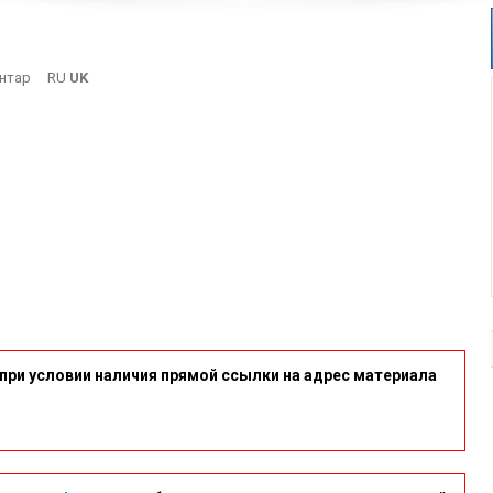
On
нтар
RU
UK
Opz
при условии наличия прямой ссылки на адрес материала