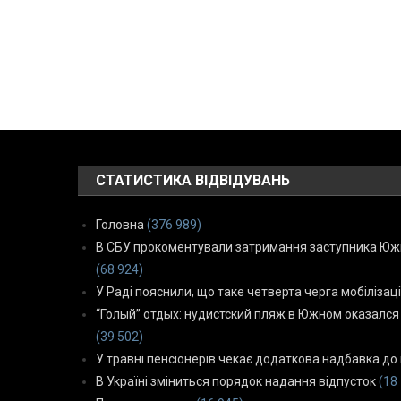
СТАТИСТИКА ВІДВІДУВАНЬ
Головна
(376 989)
В СБУ прокоментували затримання заступника Южн
(68 924)
У Раді пояснили, що таке четверта черга мобілізаці
“Голый” отдых: нудистский пляж в Южном оказался
(39 502)
У травні пенсіонерів чекає додаткова надбавка до 
В Україні зміниться порядок надання відпусток
(18