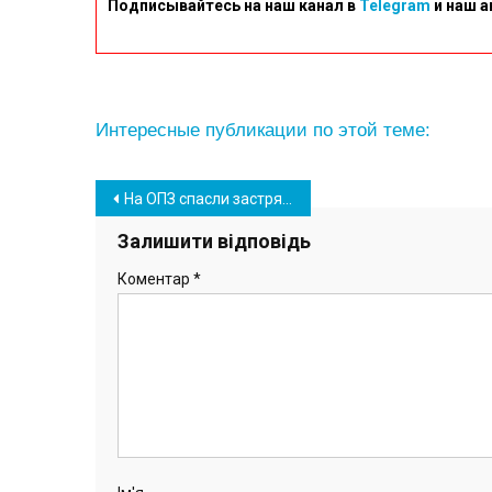
Подписывайтесь на наш канал в
Telegram
и наш а
Интересные публикации по этой теме:
Навігація
На ОПЗ спасли застрявшую между трубами собаку
записів
Залишити відповідь
Коментар
*