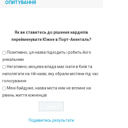
ОПИТУВАННЯ
Як ви ставитесь до рішення нардепів
перейменувати Южне в Порт-Аненталь?
Позитивно, ця назва підходить і робить його
унікальним
Негативно, місцева влада має їхати в Київ та
наполягати на тій назві, яку обрали містяни під час
голосування
Мені байдуже, назва міста ніяк не вплине на
рівень життя южненців
Подивитись результати