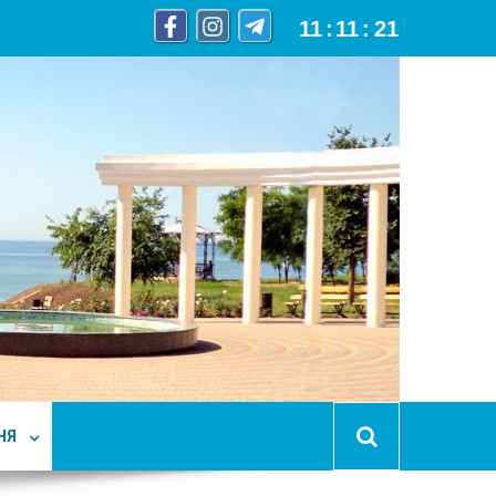
11
:
11
:
22
НЯ