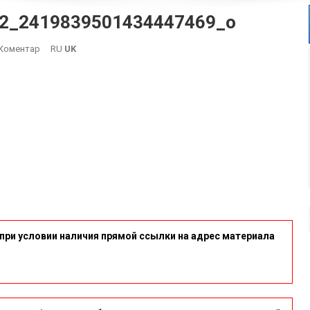
2_2419839501434447469_o
On
Коментар
RU
UK
119238410_326357512121842_2419839501434447469_o
при условии наличия прямой ссылки на адрес материала