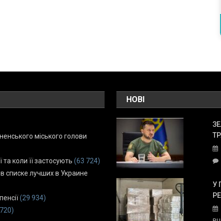
НОВІ
ЗЕ
ТР
енського міського голови
ї та коли її застосують
(63 724)
 в списке лучших в Украине
У 
Р
пенсії
(29 934)
 720)