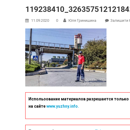
119238410_32635751212184
11.09.2020
0
Юля Гринишина
Залишити 
Использование материалов разрешается только 
на сайте
www.yuzhny.info.