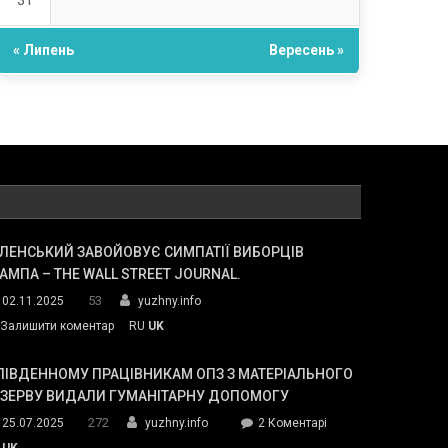
31
« Липень
Вересень »
ЛЕНСЬКИЙ ЗАВОЙОВУЄ СИМПАТІЇ ВИБОРЦІВ
АМПА – THE WALL STREET JOURNAL.
53
02.11.2025
yuzhny.info
on
Залишити коментар
RU
UK
Зеленський
завойовує
ПІВДЕННОМУ ПРАЦІВНИКАМ ОПЗ З МАТЕРІАЛЬНОГО
симпатії
ЕЗЕРВУ ВИДАЛИ ГУМАНІТАРНУ ДОПОМОГУ
виборців
272
до
25.07.2025
yuzhny.info
2 Коментарі
Трампа
У