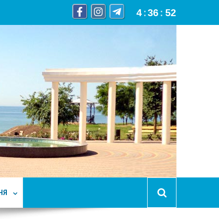
4
:
36
:
53
НЯ