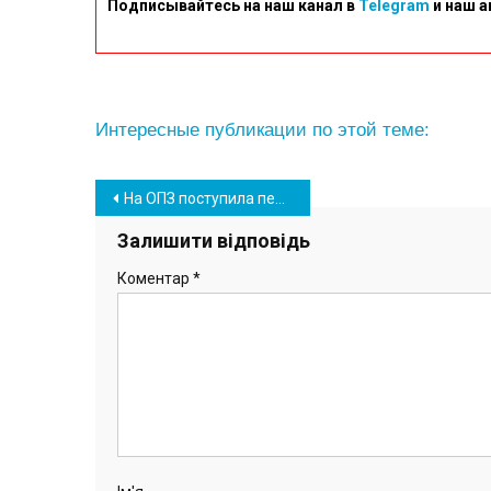
Подписывайтесь на наш канал в
Telegram
и наш а
Интересные публикации по этой теме:
Навігація
На ОПЗ поступила первая партия новой спецодежды улучшенного качества
записів
Залишити відповідь
Коментар
*