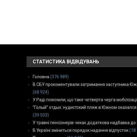
СТАТИСТИКА ВІДВІДУВАНЬ
Головна
(376 989)
В СБУ прокоментували затримання заступника Южн
(68 924)
У Раді пояснили, що таке четверта черга мобілізаці
“Голый” отдых: нудистский пляж в Южном оказался
(39 503)
У травні пенсіонерів чекає додаткова надбавка до 
В Україні зміниться порядок надання відпусток
(18