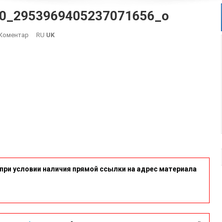
0_2953969405237071656_o
On
Коментар
RU
UK
120996617_346534163437510_2953969405237071656_o
при условии наличия прямой ссылки на адрес материала