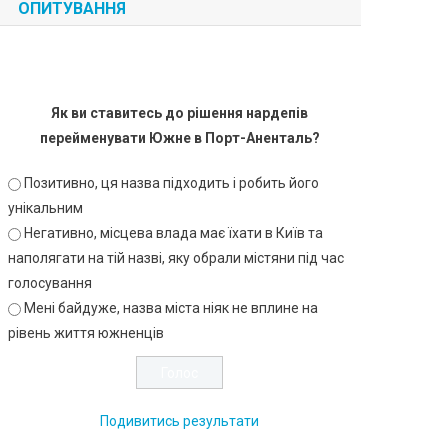
ОПИТУВАННЯ
Як ви ставитесь до рішення нардепів
перейменувати Южне в Порт-Аненталь?
Позитивно, ця назва підходить і робить його
унікальним
Негативно, місцева влада має їхати в Київ та
наполягати на тій назві, яку обрали містяни під час
голосування
Мені байдуже, назва міста ніяк не вплине на
рівень життя южненців
Подивитись результати