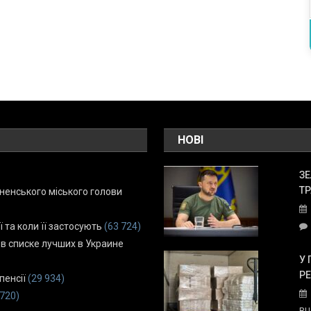
НОВІ
ЗЕ
ТР
енського міського голови
ї та коли її застосують
(63 724)
 в списке лучших в Украине
У 
Р
пенсії
(29 934)
 720)