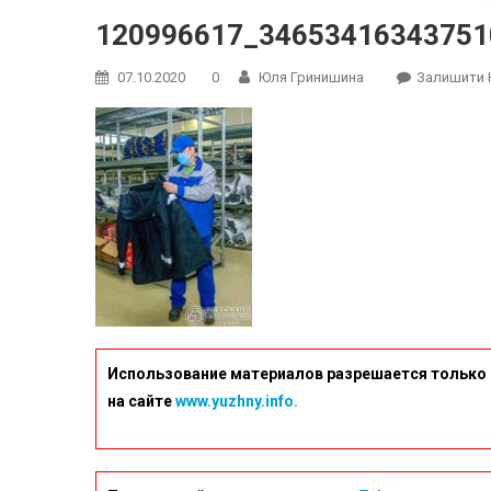
120996617_34653416343751
07.10.2020
0
Юля Гринишина
Залишити 
Использование материалов разрешается только 
на сайте
www.yuzhny.info.