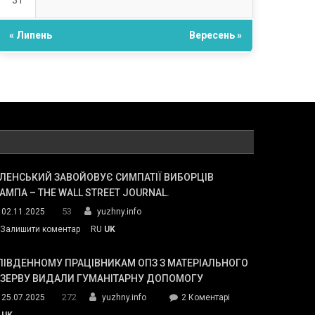
31
« Липень
Вересень »
ЛЕНСЬКИЙ ЗАВОЙОВУЄ СИМПАТІЇ ВИБОРЦІВ
АМПА – THE WALL STREET JOURNAL.
53
02.11.2025
yuzhny.info
on
Залишити коментар
RU
UK
Зеленський
завойовує
ПІВДЕННОМУ ПРАЦІВНИКАМ ОПЗ З МАТЕРІАЛЬНОГО
симпатії
ЕЗЕРВУ ВИДАЛИ ГУМАНІТАРНУ ДОПОМОГУ
виборців
272
до
25.07.2025
yuzhny.info
2 Коментарі
Трампа
У