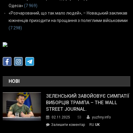
Одеса»
(7 969)
«Розчарований, що так мало людей», – Новацький закликав
южненців приходити на прощання з полеглими військовими
(7 298)
НОВІ
ЗЕЛЕНСЬКИЙ ЗАВОЙОВУЄ СИМПАТІЇ
ВИБОРЦІВ ТРАМПА – THE WALL
STREET JOURNAL.
53
02.11.2025
yuzhny.info
on
Залишити коментар
RU
UK
Зеленський