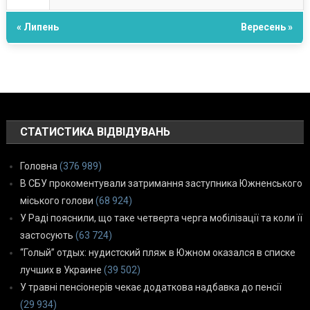
« Липень
Вересень »
СТАТИСТИКА ВІДВІДУВАНЬ
Головна
(376 989)
В СБУ прокоментували затримання заступника Южненського
міського голови
(68 924)
У Раді пояснили, що таке четверта черга мобілізації та коли її
застосують
(63 724)
“Голый” отдых: нудистский пляж в Южном оказался в списке
лучших в Украине
(39 502)
У травні пенсіонерів чекає додаткова надбавка до пенсії
(29 934)