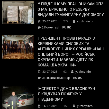
завойовує
У ПІВДЕННОМУ ПРАЦІВНИКАМ ОПЗ
симпатії
З МАТЕРІАЛЬНОГО РЕЗЕРВУ
виборців
ВИДАЛИ ГУМАНІТАРНУ ДОПОМОГУ
Трампа
272
25.07.2025
yuzhny.info
–
до
2 Коментарі
RU
UK
The
У
Wall
Південному
ПРЕЗИДЕНТ ПРОВІВ НАРАДУ З
Street
працівникам
КЕРІВНИКАМИ СИЛОВИХ ТА
Journal.
ОПЗ
АНТИКОРУПЦІЙНИХ ОРГАНІВ: «НАШ
з
СПІЛЬНИЙ ВОРОГ — РОСІЙСЬКІ
матеріального
ОКУПАНТИ. МАЄМО ДІЯТИ ЯК
резерву
КОМАНДА УКРАЇНИ»
видали
62
23.07.2025
yuzhny.info
гуманітарну
on
Залишити коментар
RU
UK
допомогу
Президент
провів
ІНСПЕКТОР ДСНС ВЛАСНОРУЧ
нараду
ЛІКВІДУВАВ ПОЖЕЖУ У
з
ПІВДЕННОМУ
керівниками
150
16.07.2025
yuzhny.info
силових