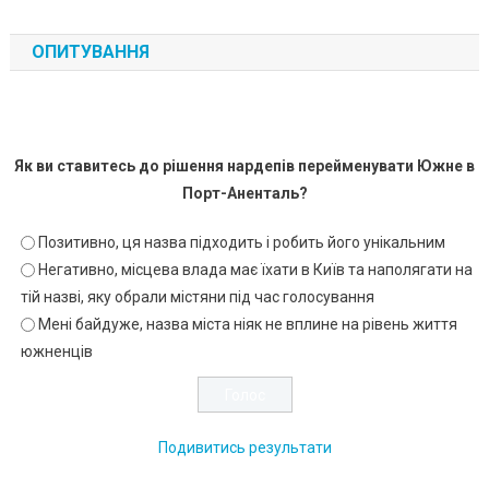
ОПИТУВАННЯ
Як ви ставитесь до рішення нардепів перейменувати Южне в
Порт-Аненталь?
Позитивно, ця назва підходить і робить його унікальним
Негативно, місцева влада має їхати в Київ та наполягати на
тій назві, яку обрали містяни під час голосування
Мені байдуже, назва міста ніяк не вплине на рівень життя
южненців
Подивитись результати