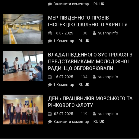
on
Залишити коментар
RU
UK
та
Інспектор
антикорупційних
ДСНС
МЕР ПІВДЕННОГО ПРОВІВ
органів:
власноруч
ІНСПЕКЦІЮ ШКІЛЬНОГО УКРИТТЯ
«Наш
ліквідував
спільний
138
16.07.2025
yuzhny.info
пожежу
ворог
до
1 Коментар
RU
UK
у
—
Мер
Південному
російські
Південного
ВЛАДА ПІВДЕННОГО ЗУСТРІЛАСЯ З
окупанти.
провів
ПРЕДСТАВНИКАМИ МОЛОДІЖНОЇ
Маємо
інспекцію
РАДИ: ЩО ОБГОВОРЮВАЛИ
діяти
шкільного
134
16.07.2025
yuzhny.info
як
укриття
команда
до
1 Коментар
RU
UK
України»
Влада
Південного
ДЕНЬ ПРАЦІВНИКІВ МОРСЬКОГО ТА
зустрілася
РІЧКОВОГО ФЛОТУ
з
119
02.07.2025
yuzhny.info
представниками
on
Залишити коментар
RU
UK
молодіжної
День
ради:
працівників
що