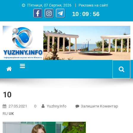
П’ятниця, 07 Серпня, 2026
Реклама на сайті
10
:
09
:
57
YUZHNY.INFO
информационный портал города Южный
10
On
27.05.2021
0
Yuzhny.info
Залишити Коментар
10
RU
UK