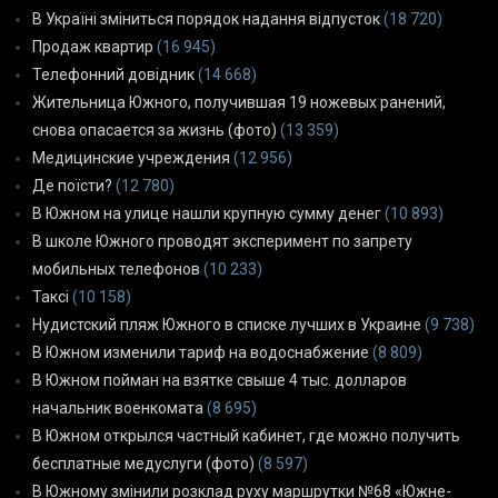
В Україні зміниться порядок надання відпусток
(18 720)
Продаж квартир
(16 945)
Телефонний довідник
(14 668)
Жительница Южного, получившая 19 ножевых ранений,
снова опасается за жизнь (фото)
(13 359)
Медицинские учреждения
(12 956)
Де поїсти?
(12 780)
В Южном на улице нашли крупную сумму денег
(10 893)
В школе Южного проводят эксперимент по запрету
мобильных телефонов
(10 233)
Таксі
(10 158)
Нудистский пляж Южного в списке лучших в Украине
(9 738)
В Южном изменили тариф на водоснабжение
(8 809)
В Южном пойман на взятке свыше 4 тыс. долларов
начальник военкомата
(8 695)
В Южном открылся частный кабинет, где можно получить
бесплатные медуслуги (фото)
(8 597)
В Южному змінили розклад руху маршрутки №68 «Южне-