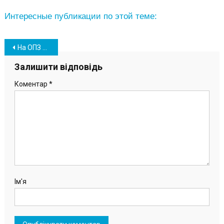
Интересные публикации по этой теме:
Навігація
На ОПЗ наградили победителей фотоконкурса ко Дню Химика (фото)
записів
Залишити відповідь
Коментар
*
Ім'я